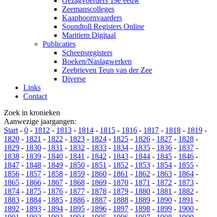
Gezagvoerders 19e eeuw
Zeemanscolleges
Kaaphoornvaarders
Soundtoll Registers Online
Maritiem Digitaal
Publicaties
Scheepsregisters
Boeken/Naslagwerken
Zeebrieven Teun van der Zee
Diverse
Links
Contact
Zoek in kronieken
Aanwezige jaargangen:
Start
-
0
-
1812
-
1813
-
1814
-
1815
-
1816
-
1817
-
1818
-
1819
-
1820
-
1821
-
1822
-
1823
-
1824
-
1825
-
1826
-
1827
-
1828
-
1829
-
1830
-
1831
-
1832
-
1833
-
1834
-
1835
-
1836
-
1837
-
1838
-
1839
-
1840
-
1841
-
1842
-
1843
-
1844
-
1845
-
1846
-
1847
-
1848
-
1849
-
1850
-
1851
-
1852
-
1853
-
1854
-
1855
-
1856
-
1857
-
1858
-
1859
-
1860
-
1861
-
1862
-
1863
-
1864
-
1865
-
1866
-
1867
-
1868
-
1869
-
1870
-
1871
-
1872
-
1873
-
1874
-
1875
-
1876
-
1877
-
1878
-
1879
-
1880
-
1881
-
1882
-
1883
-
1884
-
1885
-
1886
-
1887
-
1888
-
1889
-
1890
-
1891
-
1892
-
1893
-
1894
-
1895
-
1896
-
1897
-
1898
-
1899
-
1900
-