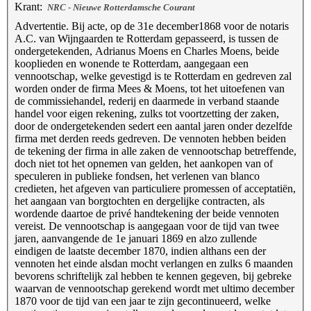
Krant:
NRC - Nieuwe Rotterdamsche Courant
Advertentie. Bij acte, op de 31e december1868 voor de notaris
A.C. van Wijngaarden te Rotterdam gepasseerd, is tussen de
ondergetekenden, Adrianus Moens en Charles Moens, beide
kooplieden en wonende te Rotterdam, aangegaan een
vennootschap, welke gevestigd is te Rotterdam en gedreven zal
worden onder de firma Mees & Moens, tot het uitoefenen van
de commissiehandel, rederij en daarmede in verband staande
handel voor eigen rekening, zulks tot voortzetting der zaken,
door de ondergetekenden sedert een aantal jaren onder dezelfde
firma met derden reeds gedreven. De vennoten hebben beiden
de tekening der firma in alle zaken de vennootschap betreffende,
doch niet tot het opnemen van gelden, het aankopen van of
speculeren in publieke fondsen, het verlenen van blanco
credieten, het afgeven van particuliere promessen of acceptatiën,
het aangaan van borgtochten en dergelijke contracten, als
wordende daartoe de privé handtekening der beide vennoten
vereist. De vennootschap is aangegaan voor de tijd van twee
jaren, aanvangende de 1e januari 1869 en alzo zullende
eindigen de laatste december 1870, indien althans een der
vennoten het einde alsdan mocht verlangen en zulks 6 maanden
bevorens schriftelijk zal hebben te kennen gegeven, bij gebreke
waarvan de vennootschap gerekend wordt met ultimo december
1870 voor de tijd van een jaar te zijn gecontinueerd, welke