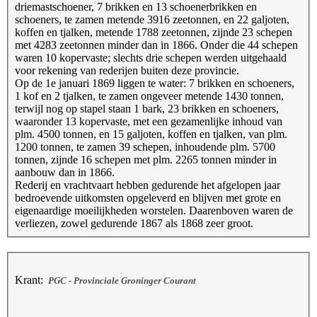
driemastschoener, 7 brikken en 13 schoenerbrikken en
schoeners, te zamen metende 3916 zeetonnen, en 22 galjoten,
koffen en tjalken, metende 1788 zeetonnen, zijnde 23 schepen
met 4283 zeetonnen minder dan in 1866. Onder die 44 schepen
waren 10 kopervaste; slechts drie schepen werden uitgehaald
voor rekening van rederijen buiten deze provincie.
Op de 1e januari 1869 liggen te water: 7 brikken en schoeners,
1 kof en 2 tjalken, te zamen ongeveer metende 1430 tonnen,
terwijl nog op stapel staan 1 bark, 23 brikken en schoeners,
waaronder 13 kopervaste, met een gezamenlijke inhoud van
plm. 4500 tonnen, en 15 galjoten, koffen en tjalken, van plm.
1200 tonnen, te zamen 39 schepen, inhoudende plm. 5700
tonnen, zijnde 16 schepen met plm. 2265 tonnen minder in
aanbouw dan in 1866.
Rederij en vrachtvaart hebben gedurende het afgelopen jaar
bedroevende uitkomsten opgeleverd en blijven met grote en
eigenaardige moeilijkheden worstelen. Daarenboven waren de
verliezen, zowel gedurende 1867 als 1868 zeer groot.
Krant:
PGC - Provinciale Groninger Courant