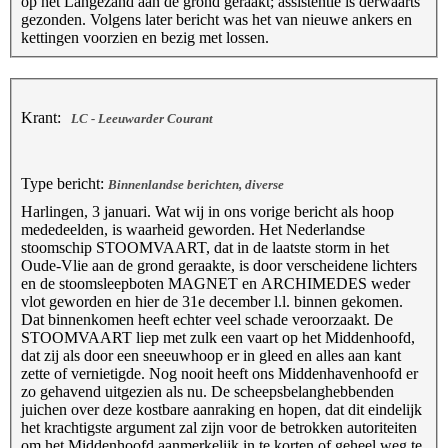
op het Langezand aan de grond geraakt; assistentie is derwaarts
gezonden. Volgens later bericht was het van nieuwe ankers en
kettingen voorzien en bezig met lossen.
Krant:
LC - Leeuwarder Courant
Type bericht:
Binnenlandse berichten, diverse
Harlingen, 3 januari. Wat wij in ons vorige bericht als hoop
mededeelden, is waarheid geworden. Het Nederlandse
stoomschip STOOMVAART, dat in de laatste storm in het
Oude-Vlie aan de grond geraakte, is door verscheidene lichters
en de stoomsleepboten MAGNET en ARCHIMEDES weder
vlot geworden en hier de 31e december l.l. binnen gekomen.
Dat binnenkomen heeft echter veel schade veroorzaakt. De
STOOMVAART liep met zulk een vaart op het Middenhoofd,
dat zij als door een sneeuwhoop er in gleed en alles aan kant
zette of vernietigde. Nog nooit heeft ons Middenhavenhoofd er
zo gehavend uitgezien als nu. De scheepsbelanghebbenden
juichen over deze kostbare aanraking en hopen, dat dit eindelijk
het krachtigste argument zal zijn voor de betrokken autoriteiten
om het Middenhoofd aanmerkelijk in te korten of geheel weg te