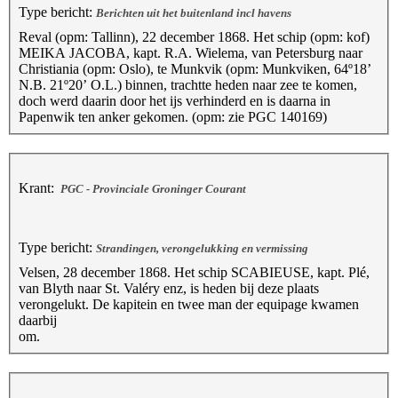
Type bericht:
Berichten uit het buitenland incl havens
Reval (opm: Tallinn), 22 december 1868. Het schip (opm: kof)
MEIKA JACOBA, kapt. R.A. Wielema, van Petersburg naar
Christiania (opm: Oslo), te Munkvik (opm: Munkviken, 64º18’
N.B. 21º20’ O.L.) binnen, trachtte heden naar zee te komen,
doch werd daarin door het ijs verhinderd en is daarna in
Papenwik ten anker gekomen. (opm: zie PGC 140169)
Krant:
PGC - Provinciale Groninger Courant
Type bericht:
Strandingen, verongelukking en vermissing
Velsen, 28 december 1868. Het schip SCABIEUSE, kapt. Plé,
van Blyth naar St. Valéry enz, is heden bij deze plaats
verongelukt. De kapitein en twee man der equipage kwamen
daarbij
om.