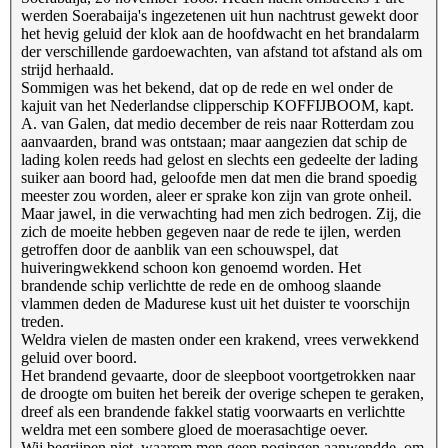
werden Soerabaija's ingezetenen uit hun nachtrust gewekt door
het hevig geluid der klok aan de hoofdwacht en het brandalarm
der verschillende gardoewachten, van afstand tot afstand als om
strijd herhaald.
Sommigen was het bekend, dat op de rede en wel onder de
kajuit van het Nederlandse clipperschip KOFFIJBOOM, kapt.
A. van Galen, dat medio december de reis naar Rotterdam zou
aanvaarden, brand was ontstaan; maar aangezien dat schip de
lading kolen reeds had gelost en slechts een gedeelte der lading
suiker aan boord had, geloofde men dat men die brand spoedig
meester zou worden, aleer er sprake kon zijn van grote onheil.
Maar jawel, in die verwachting had men zich bedrogen. Zij, die
zich de moeite hebben gegeven naar de rede te ijlen, werden
getroffen door de aanblik van een schouwspel, dat
huiveringwekkend schoon kon genoemd worden. Het
brandende schip verlichtte de rede en de omhoog slaande
vlammen deden de Madurese kust uit het duister te voorschijn
treden.
Weldra vielen de masten onder een krakend, vrees verwekkend
geluid over boord.
Het brandend gevaarte, door de sleepboot voortgetrokken naar
de droogte om buiten het bereik der overige schepen te geraken,
dreef als een brandende fakkel statig voorwaarts en verlichtte
weldra met een sombere gloed de moerasachtige oever.
Wij begrijpen niet, waarom men geen pogingen aanwendde, om