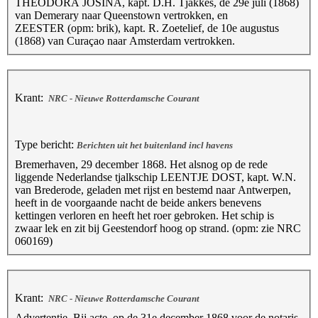
THEODORA JOSINA, kapt. D.H. Tjakkes, de 29e juli (1868)
van Demerary naar Queenstown vertrokken, en
ZEESTER (opm: brik), kapt. R. Zoetelief, de 10e augustus
(1868) van Curaçao naar Amsterdam vertrokken.
Krant:
NRC - Nieuwe Rotterdamsche Courant
Type bericht:
Berichten uit het buitenland incl havens
Bremerhaven, 29 december 1868. Het alsnog op de rede
liggende Nederlandse tjalkschip LEENTJE DOST, kapt. W.N.
van Brederode, geladen met rijst en bestemd naar Antwerpen,
heeft in de voorgaande nacht de beide ankers benevens
kettingen verloren en heeft het roer gebroken. Het schip is
zwaar lek en zit bij Geestendorf hoog op strand. (opm: zie NRC
060169)
Krant:
NRC - Nieuwe Rotterdamsche Courant
Advertentie. Bij acte, op de 31e december 1868 voor de notaris