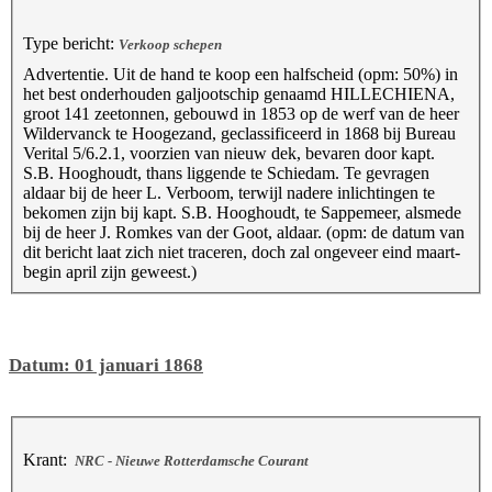
Type bericht:
Verkoop schepen
Advertentie. Uit de hand te koop een halfscheid (opm: 50%) in
het best onderhouden galjootschip genaamd HILLECHIENA,
groot 141 zeetonnen, gebouwd in 1853 op de werf van de heer
Wildervanck te Hoogezand, geclassificeerd in 1868 bij Bureau
Verital 5/6.2.1, voorzien van nieuw dek, bevaren door kapt.
S.B. Hooghoudt, thans liggende te Schiedam. Te gevragen
aldaar bij de heer L. Verboom, terwijl nadere inlichtingen te
bekomen zijn bij kapt. S.B. Hooghoudt, te Sappemeer, alsmede
bij de heer J. Romkes van der Goot, aldaar. (opm: de datum van
dit bericht laat zich niet traceren, doch zal ongeveer eind maart-
begin april zijn geweest.)
Datum: 01 januari 1868
Krant:
NRC - Nieuwe Rotterdamsche Courant