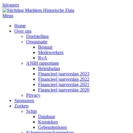
Inloggen
Menu
Home
Over ons
Doelstelling
Organisatie
Bestuur
Medewerkers
RvA
ANBI rapportage
Beleidsplan
Financieel jaarverslag 2023
Financieel jaarverslag 2022
Financieel jaarverslag 2021
Financieel jaarverslag 2020
Privacy
Sponsoren
Zoeken
Schip
Database
Kronieken
Gebeurtenissen
Scheepstypen/kenmerken