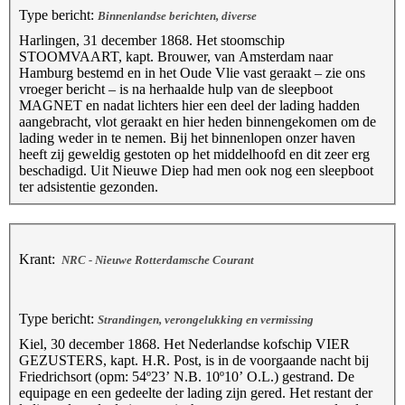
Type bericht:
Binnenlandse berichten, diverse
Harlingen, 31 december 1868. Het stoomschip
STOOMVAART, kapt. Brouwer, van Amsterdam naar
Hamburg bestemd en in het Oude Vlie vast geraakt – zie ons
vroeger bericht – is na herhaalde hulp van de sleepboot
MAGNET en nadat lichters hier een deel der lading hadden
aangebracht, vlot geraakt en hier heden binnengekomen om de
lading weder in te nemen. Bij het binnenlopen onzer haven
heeft zij geweldig gestoten op het middelhoofd en dit zeer erg
beschadigd. Uit Nieuwe Diep had men ook nog een sleepboot
ter adsistentie gezonden.
Krant:
NRC - Nieuwe Rotterdamsche Courant
Type bericht:
Strandingen, verongelukking en vermissing
Kiel, 30 december 1868. Het Nederlandse kofschip VIER
GEZUSTERS, kapt. H.R. Post, is in de voorgaande nacht bij
Friedrichsort (opm: 54º23’ N.B. 10º10’ O.L.) gestrand. De
equipage en een gedeelte der lading zijn gered. Het restant der