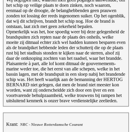
het schip op veilige plaats te doen zinken, noch waarom,
eenmaal op de droogte, de belanghebbenden geen prauwen
zonden tot lossing der reeds ingenomen suiker. Op het ogenblik,
dat wij dit schrijven, brandt het schip nog. Hoe de brand is
ontstaan, laat zich met geen zekerheid bepalen.
Opmerkelijk was het, hoe spoedig weer bij deze gelegenheid de
brandspuiten zich repten naar de plaats des onheils, welke
moeite zij ditmaal echter zich wel hadden kunnen besparen even
als de brandpiket hebbende leden der schutterij die op de plaats
rust bij het stadhuis stonden te kijken naar de sterren, alsof zij
daar de ontknoping zochten van het raadsel, waar het brandde.
Plaisanterie à part, alle lof komt ditmaal de gouvernements-
marine weder toe, die het eerst van alle schepen, welke in het
bassin lagen, met de brandspuit in een sloep nabij het brandende
schip was. Het heeft waarlijk aan de bemanning der HERTOG
BERNARD niet gelegen, dat men de brand niet meester kon
worden, want zij onderscheidde zich door een ijver en een
voortvarende behulpzaamheid, welke trouwens bij rampen het
uitsluitend kenmerk is onzer brave verdienstelijke zeelieden.
Krant:
NRC - Nieuwe Rotterdamsche Courant