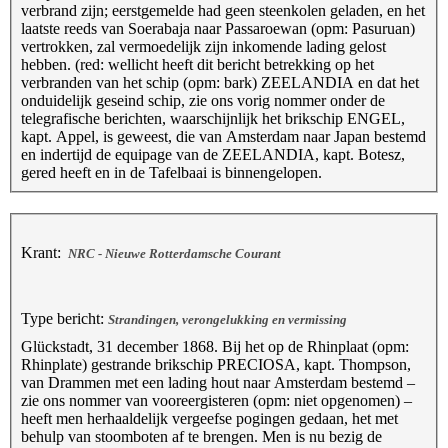
verbrand zijn; eerstgemelde had geen steenkolen geladen, en het
laatste reeds van Soerabaja naar Passaroewan (opm: Pasuruan)
vertrokken, zal vermoedelijk zijn inkomende lading gelost
hebben. (red: wellicht heeft dit bericht betrekking op het
verbranden van het schip (opm: bark) ZEELANDIA en dat het
onduidelijk geseind schip, zie ons vorig nommer onder de
telegrafische berichten, waarschijnlijk het brikschip ENGEL,
kapt. Appel, is geweest, die van Amsterdam naar Japan bestemd
en indertijd de equipage van de ZEELANDIA, kapt. Botesz,
gered heeft en in de Tafelbaai is binnengelopen.
Krant:
NRC - Nieuwe Rotterdamsche Courant
Type bericht:
Strandingen, verongelukking en vermissing
Glückstadt, 31 december 1868. Bij het op de Rhinplaat (opm:
Rhinplate) gestrande brikschip PRECIOSA, kapt. Thompson,
van Drammen met een lading hout naar Amsterdam bestemd –
zie ons nommer van vooreergisteren (opm: niet opgenomen) –
heeft men herhaaldelijk vergeefse pogingen gedaan, het met
behulp van stoomboten af te brengen. Men is nu bezig de