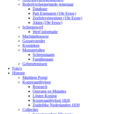
Rederij/scheeps(mede-)eigenaar
Database
Part Eigenaren (19e Eeuw)
Zeebrievenregister (19e Eeuw)
Akten (19e Eeuw)
Scheepswerf
Werf informatie
Machinebouwer
Gezagvoerder
Kronieken
Monsterrollen
Scheepsnaam
Familienaam
Gebeurtenissen
Foto's
Historie
Maritiem Portal
Koopvaardijvloot
Research
Omvang en Mutaties
Lijsten Koning
Koopvaardijvloot 1826
Zuidelijke Nederlanden 1830
Collecties