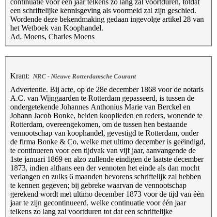
continuatie voor een jaar telkens zo lang zal voortduren, totdat
een schriftelijke kennisgeving als voormeld zal zijn geschied.
Wordende deze bekendmaking gedaan ingevolge artikel 28 van
het Wetboek van Koophandel.
Ad. Moens, Charles Moens
Krant:
NRC - Nieuwe Rotterdamsche Courant
Advertentie. Bij acte, op de 28e december 1868 voor de notaris
A.C. van Wijngaarden te Rotterdam gepasseerd, is tussen de
ondergetekende Johannes Anthonius Marie van Berckel en
Johann Jacob Bonke, beiden kooplieden en reders, wonende te
Rotterdam, overeengekomen, om de tussen hen bestaande
vennootschap van koophandel, gevestigd te Rotterdam, onder
de firma Bonke & Co, welke met ultimo december is geёindigd,
te continueren voor een tijdvak van vijf jaar, aanvangende de
1ste januari 1869 en alzo zullende eindigen de laatste december
1873, indien althans een der vennoten het einde als dan mocht
verlangen en zulks 6 maanden bevorens schriftelijk zal hebben
te kennen gegeven; bij gebreke waarvan de vennootschap
gerekend wordt met ultimo december 1873 voor de tijd van één
jaar te zijn gecontinueerd, welke continuatie voor één jaar
telkens zo lang zal voortduren tot dat een schriftelijke