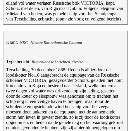
eiland vol water verlaten Russische brik VICTORIA, kapt.
Scholz, met delen, van Riga naar Dublin. Volgens telegram van
Vlieland van heden, was gemeld schip voor het Schulpengat
van Terschelling gebracht. (opm: zie vorig en volgend bericht)
Krant:
NRC - Nieuwe Rotterdamsche Courant
Type bericht:
Binnenlandse berichten, diverse
Terschelling, 30 december 1868. Heden is alhier door de
loodskotter No.10 aangebracht de equipage van de Russische
schoener VICTORIA, gezagvoerder Scholtz, geladen met hout,
komende van Riga en bestemd naar Ierland, welke bodem al
twee dagen vol water was drijvende op zijn lading, gisteren
door de kotter op sleeptouw was genomen om te trachten het
schip nog in een veilige haven te brengen, maar door de
schralende en opstekende wind het schip voor het zeegat
moesten doen ankeren en de equipage, met de aannemende
storm hun leven in gevaar ziende, zo is zij door de loodskotter
opgenomen, en heden na de gehele dag op het vaartuig gekruist
en niets gevonden te hebben, zijn zij alhier binnengelopen om