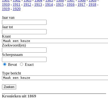
1901
-
1902
-
1903
-
1904
-
1905
-
1906
-
1907
-
1908
-
1909
-
1910
-
1911
-
1912
-
1913
-
1914
-
1915
-
1916
-
1917
-
1918
-
1919
-
1920
Jaar van
Jaar tot
Krant
Zoekwoord(en)
Scheepsnaam
Bevat
Exact
Type bericht
Zoeken
Kronieken uit 1869