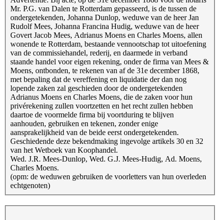
Mr. P.G. van Dalen te Rotterdam gepasseerd, is de tussen de
ondergetekenden, Johanna Dunlop, weduwe van de heer Jan
Rudolf Mees, Johanna Francina Hudig, weduwe van de heer
Govert Jacob Mees, Adrianus Moens en Charles Moens, allen
wonende te Rotterdam, bestaande vennootschap tot uitoefening
van de commissiehandel, rederij, en daarmede in verband
staande handel voor eigen rekening, onder de firma van Mees &
Moens, ontbonden, te rekenen van af de 31e december 1868,
met bepaling dat de vereffening en liquidatie der dan nog
lopende zaken zal geschieden door de ondergetekenden
Adrianus Moens en Charles Moens, die de zaken voor hun
privérekening zullen voortzetten en het recht zullen hebben
daartoe de voormelde firma bij voortduring te blijven
aanhouden, gebruiken en tekenen, zonder enige
aansprakelijkheid van de beide eerst ondergetekenden.
Geschiedende deze bekendmaking ingevolge artikels 30 en 32
van het Wetboek van Koophandel.
Wed. J.R. Mees-Dunlop, Wed. G.J. Mees-Hudig, Ad. Moens,
Charles Moens.
(opm: de weduwen gebruiken de voorletters van hun overleden
echtgenoten)