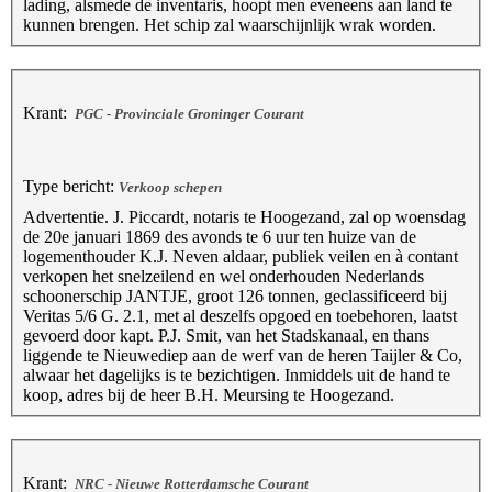
lading, alsmede de inventaris, hoopt men eveneens aan land te
kunnen brengen. Het schip zal waarschijnlijk wrak worden.
Krant:
PGC - Provinciale Groninger Courant
Type bericht:
Verkoop schepen
Advertentie. J. Piccardt, notaris te Hoogezand, zal op woensdag
de 20e januari 1869 des avonds te 6 uur ten huize van de
logementhouder K.J. Neven aldaar, publiek veilen en à contant
verkopen het snelzeilend en wel onderhouden Nederlands
schoonerschip JANTJE, groot 126 tonnen, geclassificeerd bij
Veritas 5/6 G. 2.1, met al deszelfs opgoed en toebehoren, laatst
gevoerd door kapt. P.J. Smit, van het Stadskanaal, en thans
liggende te Nieuwediep aan de werf van de heren Taijler & Co,
alwaar het dagelijks is te bezichtigen. Inmiddels uit de hand te
koop, adres bij de heer B.H. Meursing te Hoogezand.
Krant:
NRC - Nieuwe Rotterdamsche Courant