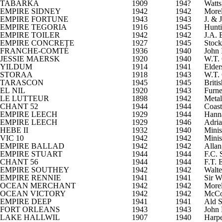
TABARKA
1909
194?
Watts
EMPIRE SIDNEY
1942
1942
Morel
EMPIRE FORTUNE
1943
1943
J. & 
EMPIRE TEGORIA
1916
1945
Hunti
EMPIRE TOILER
1942
1942
J.A. 
EMPIRE CONCRETE
1927
1945
Stock
FRANCHE-COMTÉ
1936
1940
John 
JESSIE MAERSK
1920
1940
W.T.
YILDUM
1914
1941
Elder
STORAA
1918
1943
W.T.
TARASCON
1945
1945
Briti
EL NIL
1920
1943
Furne
LE LUTTEUR
1898
1942
Metal
CHANT 52
1944
1944
Coast
EMPIRE LEECH
1929
1944
Hann
EMPIRE LEECH
1929
1946
Adria
HEBE II
1932
1940
Minis
VIC 10
1942
1942
Minis
EMPIRE BALLAD
1942
1942
Allan
EMPIRE STUART
1944
1944
F.C. 
CHANT 56
1944
1944
F.T. 
EMPIRE SOUTHEY
1942
1942
Walte
EMPIRE RENNIE
1941
1941
Sir W
OCEAN MERCHANT
1942
1942
Morel
OCEAN VICTORY
1942
1942
McCo
EMPIRE DEEP
1941
1941
Ald 
FORT ORLEANS
1943
1943
John 
LAKE HALLWIL
1907
1940
Harpe