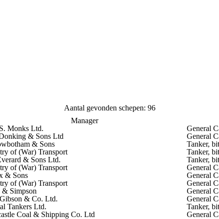
Aantal gevonden schepen: 96
Manager
S. Monks Ltd.
General C
 Donking & Sons Ltd
General C
owbotham & Sons
Tanker, b
try of (War) Transport
Tanker, b
Everard & Sons Ltd.
Tanker, b
try of (War) Transport
General C
x & Sons
General C
try of (War) Transport
General C
h & Simpson
General C
Gibson & Co. Ltd.
General C
al Tankers Ltd.
Tanker, b
stle Coal & Shipping Co. Ltd
General C