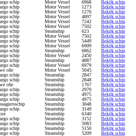
argo schip
Motor Vessel
6968
Bekijk schip
argo schip
Motor Vessel
1273
Bekijk schip
argo schip
Motor Vessel
1276
Bekijk schip
argo schip
Motor Vessel
4897
Bekijk schip
argo schip
Motor Vessel
7242
Bekijk schip
argo schip
Motor Vessel
7502
Bekijk schip
argo schip
Steamship
623
Bekijk schip
argo schip
Motor Vessel
7502
Bekijk schip
argo schip
Motor Vessel
5449
Bekijk schip
argo schip
Motor Vessel
6909
Bekijk schip
argo schip
Steamship
6862
Bekijk schip
argo schip
Motor Vessel
2450
Bekijk schip
argo schip
Steamship
4887
Bekijk schip
argo schip
Motor Vessel
6979
Bekijk schip
we olie
Motor Vessel
5045
Bekijk schip
argo schip
Steamship
2847
Bekijk schip
argo schip
Steamship
2848
Bekijk schip
we olie
Steamship
1767
Bekijk schip
argo schip
Steamship
2970
Bekijk schip
argo schip
Steamship
4975
Bekijk schip
argo schip
Steamship
4975
Bekijk schip
ssagiersschip
Steamship
3048
Bekijk schip
argo schip
Steamship
3149
Bekijk schip
oot
Steamship
6340
Bekijk schip
argo schip
Steamship
3152
Bekijk schip
argo schip
Steamship
5083
Bekijk schip
argo schip
Steamship
5150
Bekijk schip
argo schip
Steamship
5209
Bekijk schip