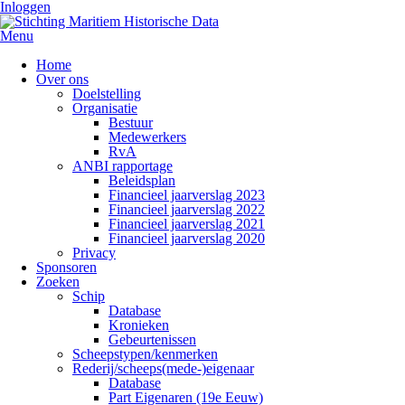
Inloggen
Menu
Home
Over ons
Doelstelling
Organisatie
Bestuur
Medewerkers
RvA
ANBI rapportage
Beleidsplan
Financieel jaarverslag 2023
Financieel jaarverslag 2022
Financieel jaarverslag 2021
Financieel jaarverslag 2020
Privacy
Sponsoren
Zoeken
Schip
Database
Kronieken
Gebeurtenissen
Scheepstypen/kenmerken
Rederij/scheeps(mede-)eigenaar
Database
Part Eigenaren (19e Eeuw)