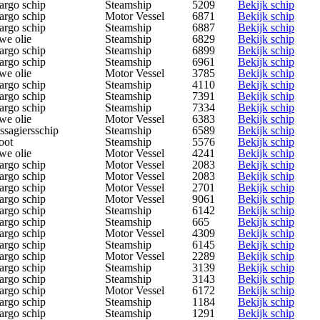
argo schip
Steamship
5209
Bekijk schip
argo schip
Motor Vessel
6871
Bekijk schip
argo schip
Steamship
6887
Bekijk schip
we olie
Steamship
6829
Bekijk schip
argo schip
Steamship
6899
Bekijk schip
argo schip
Steamship
6961
Bekijk schip
we olie
Motor Vessel
3785
Bekijk schip
argo schip
Steamship
4110
Bekijk schip
argo schip
Steamship
7391
Bekijk schip
argo schip
Steamship
7334
Bekijk schip
we olie
Motor Vessel
6383
Bekijk schip
ssagiersschip
Steamship
6589
Bekijk schip
oot
Steamship
5576
Bekijk schip
we olie
Motor Vessel
4241
Bekijk schip
argo schip
Motor Vessel
2083
Bekijk schip
argo schip
Motor Vessel
2083
Bekijk schip
argo schip
Motor Vessel
2701
Bekijk schip
argo schip
Motor Vessel
9061
Bekijk schip
argo schip
Steamship
6142
Bekijk schip
argo schip
Steamship
665
Bekijk schip
argo schip
Motor Vessel
4309
Bekijk schip
argo schip
Steamship
6145
Bekijk schip
argo schip
Motor Vessel
2289
Bekijk schip
argo schip
Steamship
3139
Bekijk schip
argo schip
Steamship
3143
Bekijk schip
argo schip
Motor Vessel
6172
Bekijk schip
argo schip
Steamship
1184
Bekijk schip
argo schip
Steamship
1291
Bekijk schip