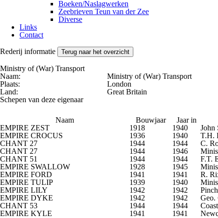
Boeken/Naslagwerken
Zeebrieven Teun van der Zee
Diverse
Links
Contact
Rederij informatie
Terug naar het overzicht
Ministry of (War) Transport
Naam:
Ministry of (War) Transport
Plaats:
London
Land:
Great Britain
Schepen van deze eigenaar
Naam
Bouwjaar
Jaar in
EMPIRE ZEST
1918
1940
John 
EMPIRE CROCUS
1936
1940
T.H.
CHANT 27
1944
1944
C. R
CHANT 27
1944
1946
Minis
CHANT 51
1944
1944
F.T. 
EMPIRE SWALLOW
1928
1945
Minis
EMPIRE FORD
1941
1941
R. Ri
EMPIRE TULIP
1939
1940
Minis
EMPIRE LILY
1942
1942
Pinc
EMPIRE DYKE
1942
1942
Geo. 
CHANT 53
1944
1944
Coast
EMPIRE KYLE
1941
1941
Newca