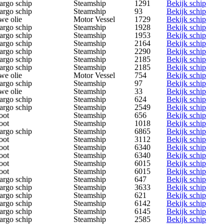
argo schip
Steamship
1291
Bekijk schip
argo schip
Steamship
93
Bekijk schip
we olie
Motor Vessel
1729
Bekijk schip
argo schip
Steamship
1928
Bekijk schip
argo schip
Steamship
1953
Bekijk schip
argo schip
Steamship
2164
Bekijk schip
argo schip
Steamship
2290
Bekijk schip
argo schip
Steamship
2185
Bekijk schip
argo schip
Steamship
2185
Bekijk schip
we olie
Motor Vessel
754
Bekijk schip
argo schip
Steamship
97
Bekijk schip
we olie
Steamship
33
Bekijk schip
argo schip
Steamship
624
Bekijk schip
argo schip
Steamship
2549
Bekijk schip
oot
Steamship
656
Bekijk schip
oot
Steamship
1018
Bekijk schip
argo schip
Steamship
6865
Bekijk schip
oot
Steamship
3112
Bekijk schip
oot
Steamship
6340
Bekijk schip
oot
Steamship
6340
Bekijk schip
oot
Steamship
6015
Bekijk schip
oot
Steamship
6015
Bekijk schip
argo schip
Steamship
647
Bekijk schip
argo schip
Steamship
3633
Bekijk schip
argo schip
Steamship
621
Bekijk schip
argo schip
Steamship
6142
Bekijk schip
argo schip
Steamship
6145
Bekijk schip
argo schip
Steamship
2585
Bekijk schip