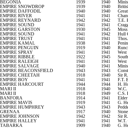
BEGONIA
1939
1940
Minis
EMPIRE SNOWDROP
1939
1940
Briti
EMPIRE DAFFODIL
1940
1940
Great
EMPIRE RIVER
1941
1941
Chann
EMPIRE REYNARD
1942
1942
T.E. 
EMPIRE SOUND
1941
1941
Cragg
EMPIRE GARSTON
1930
1945
Moss 
EMPIRE SOUND
1941
1942
Hull 
EMPIRE TRUST
1941
1941
Thos.
EMPIRE KAMAL
1938
1941
Penin
EMPIRE PENGUIN
1919
1940
Runc
EMPIRE SPRAY
1941
1941
West 
EMPIRE RIBBLE
1922
1945
South
EMPIRE RALEIGH
1941
1941
West 
EMPIRE SALVAGE
1940
1941
Minis
EMPIRE BEACONSFIELD
1943
1943
Const
EMPIRE CHEETAH
1918
1940
Sir R
EMPIRE BOY
1941
1941
F.T. 
EMPIRE HARCOURT
1944
1944
H. Ho
MARI II
1918
1940
W.C.
MARI II
1918
1949
C.S.
BANFORA
1914
1941
Elder
EMPIRE MAVIS
1919
1941
G. He
EMPIRE HUMPHREY
1943
1943
Pedde
GRENAA
1917
1940
Stone
EMPIRE JOHNSON
1942
1942
Sir R
EMPIRE HALLEY
1941
1941
W.T.
TABARKA
1909
1940
G. He