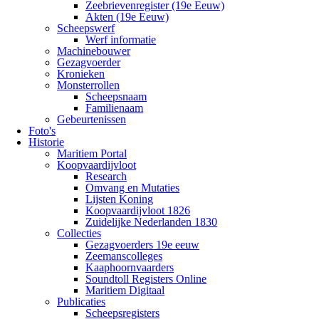
Zeebrievenregister (19e Eeuw)
Akten (19e Eeuw)
Scheepswerf
Werf informatie
Machinebouwer
Gezagvoerder
Kronieken
Monsterrollen
Scheepsnaam
Familienaam
Gebeurtenissen
Foto's
Historie
Maritiem Portal
Koopvaardijvloot
Research
Omvang en Mutaties
Lijsten Koning
Koopvaardijvloot 1826
Zuidelijke Nederlanden 1830
Collecties
Gezagvoerders 19e eeuw
Zeemanscolleges
Kaaphoornvaarders
Soundtoll Registers Online
Maritiem Digitaal
Publicaties
Scheepsregisters