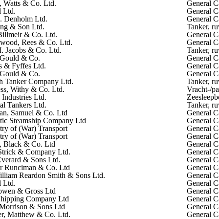
, Watts & Co. Ltd.
General C
 Ltd.
General C
J. Denholm Ltd.
General C
ng & Son Ltd.
Tanker, ru
Billmeir & Co. Ltd.
General C
wood, Rees & Co. Ltd.
General C
I. Jacobs & Co. Ltd.
Tanker, ru
 Gould & Co.
General C
s & Fyffes Ltd.
General C
 Gould & Co.
General C
sh Tanker Company Ltd.
Tanker, ru
ss, Withy & Co. Ltd.
Vracht-/pa
 Industries Ltd.
Zeesleepb
al Tankers Ltd.
Tanker, ru
an, Samuel & Co. Ltd
General C
tic Steamship Company Ltd
General C
try of (War) Transport
General C
try of (War) Transport
General C
, Black & Co. Ltd
General C
Strick & Company Ltd.
General C
Everard & Sons Ltd.
General C
r Runciman & Co. Ltd
General C
illiam Reardon Smith & Sons Ltd.
General C
 Ltd.
General C
wen & Gross Ltd
General C
Shipping Company Ltd
General C
Morrison & Sons Ltd
General C
r, Matthew & Co. Ltd.
General C