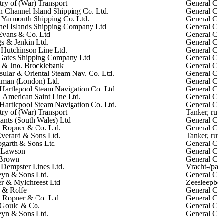
try of (War) Transport
General C
sh Channel Island Shipping Co. Ltd.
General C
 Yarmouth Shipping Co. Ltd.
General C
el Islands Shipping Company Ltd
General C
Evans & Co. Ltd
General C
s & Jenkin Ltd.
General C
Hutchinson Line Ltd.
General C
Gates Shipping Company Ltd
General C
 & Jno. Brocklebank
General C
sular & Oriental Steam Nav. Co. Ltd.
General C
iman (London) Ltd.
General C
Hartlepool Steam Navigation Co. Ltd.
General C
 American Saint Line Ltd.
General C
Hartlepool Steam Navigation Co. Ltd.
General C
try of (War) Transport
Tanker, ru
ants (South Wales) Ltd
General C
. Ropner & Co. Ltd.
General C
Everard & Sons Ltd.
Tanker, ru
garth & Sons Ltd
General C
 Lawson
General C
 Brown
General C
 Dempster Lines Ltd.
Vracht-/pa
yn & Sons Ltd.
General C
r & Mylchreest Ltd
Zeesleepb
 & Rolfe
General C
. Ropner & Co. Ltd.
General C
 Gould & Co.
General C
yn & Sons Ltd.
General C