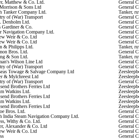
r, Matthew & Co. Ltd.
General C
Morrison & Sons Ltd
General C
sh Tanker Company Ltd.
Tanker, ru
try of (War) Transport
General C
. & J. Denholm Ltd.
General C
 Gardiner & Co.
General C
r Navigation Company Ltd.
General C
ew Weir & Co. Ltd
General C
ew Weir & Co. Ltd
General C
n & Philipps Ltd.
Tanker, ru
on Bros. Ltd.
General C
ng & Son Ltd.
Tanker, ru
man's Wilson Line Ltd
General C
try of (War) Transport
General C
seas Towage & Salvage Company Ltd
Zeesleepb
r & Mylchreest Ltd
Zeesleepb
try of (War) Transport
General C
end Brothers Ferries Ltd
Zeesleepb
am Watkins Ltd.
Zeesleepb
end Brothers Ferries Ltd
Zeesleepb
am Watkins Ltd.
Zeesleepb
end Brothers Ferries Ltd
Zeesleepb
e Bros. Ltd.
General C
sh India Steam Navigation Company Ltd.
General C
ss, Withy & Co. Ltd.
General C
r, Alexander & Co. Ltd
General C
ew Weir & Co. Ltd
General C
ss
General C