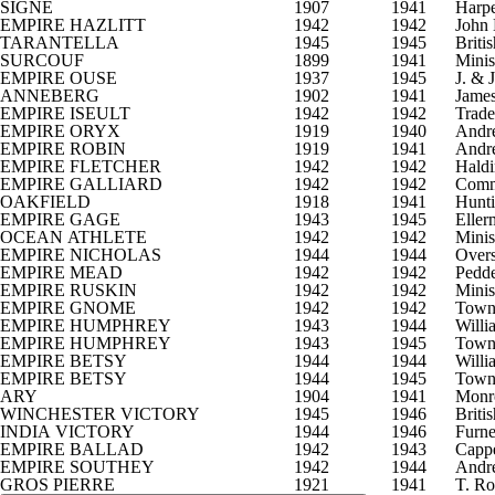
SIGNE
1907
1941
Harpe
EMPIRE HAZLITT
1942
1942
John 
TARANTELLA
1945
1945
Briti
SURCOUF
1899
1941
Minis
EMPIRE OUSE
1937
1945
J
ANNEBERG
1902
1941
James
EMPIRE ISEULT
1942
1942
Trade
EMPIRE ORYX
1919
1940
Andr
EMPIRE ROBIN
1919
1941
Andr
EMPIRE FLETCHER
1942
1942
Haldi
EMPIRE GALLIARD
1942
1942
Comm
OAKFIELD
1918
1941
Hunti
EMPIRE GAGE
1943
1945
Eller
OCEAN ATHLETE
1942
1942
Minis
EMPIRE NICHOLAS
1944
1944
Over
EMPIRE MEAD
1942
1942
Pedde
EMPIRE RUSKIN
1942
1942
Minis
EMPIRE GNOME
1942
1942
Towns
EMPIRE HUMPHREY
1943
1944
Willi
EMPIRE HUMPHREY
1943
1945
Towns
EMPIRE BETSY
1944
1944
Willi
EMPIRE BETSY
1944
1945
Towns
ARY
1904
1941
Monro
WINCHESTER VICTORY
1945
1946
Briti
INDIA VICTORY
1944
1946
Furne
EMPIRE BALLAD
1942
1943
Cappe
EMPIRE SOUTHEY
1942
1944
Andr
GROS PIERRE
1921
1941
T. Ro