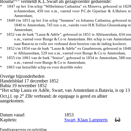
Bouma
vermeldt K.L.Swart als gezagvoerder gedurende:
* 1847 op het 3/m schip “Wilhelmina Catharina” ex Minerva, gebouwd in 1829
teAmsterdam, 450 ton o.m., varend voor P.C.de Gijselaar & A.Hulsen te
Amsterdam;
* 1849 t/m 1851 op het 3/m schip “Sumatra” ex Johanna Catharina, gebouwd in
1840 te Amsterdam, 745 ton o.m., varedn voor H.R.Tollius Glusenkamp te
Amsterdam;
* 1852 van de bark “Laura & Adèle”, gebouwd in 1851 te Alblasserdam, 434 ton
o.m., varend voor Bunge & Co te Amsterdam. Het schip is van Amsterdam
naar Batavia in volle zee verbrand door broeien van de lading koolteer;
* 1852 t/m 1854 van de bark “Laura & Adèle” ex Graafstroom, gebouwd in 1848
te Alblasserdam, 529 ton o.m., varend voor Bunge & Co te Amsterdam;
* 1855 t/m 1861 van de bark “Senior”, gebouwd in 1854 te Amsterdam, 588 ton
o.m., varend voor Bunge & Co te Amsterdam;
* 1863 van hetzelfde schip en voor dezelfde reder.
Overige bijzonderheden
Handelsblad 17 december 1852
Bahia 19 november 1852
“Het schip Laura en Adèle, Swart, van Amsterdam n.Batavia, is op 13
o
Oct.j.l. op 2
ZBr verbrand; de equipage is gered en alhier
aangekomen.
Datum vanaf:
1853
Kapitein:
Swart, Klaas Lammerts
Familiegegevens en opleiding