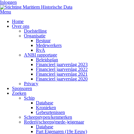
Inloggen
Menu
Home
Over ons
Doelstelling
Organisatie
Bestuur
Medewerkers
RvA
ANBI rapportage
Beleidsplan
Financieel jaarverslag 2023
Financieel jaarverslag 2022
Financieel jaarverslag 2021
Financieel jaarverslag 2020
Privacy
Sponsoren
Zoeken
Schip
Database
Kronieken
Gebeurtenissen
Scheepstypen/kenmerken
Rederij/scheeps(mede-)eigenaar
Database
Part Eigenaren (19e Eeuw)