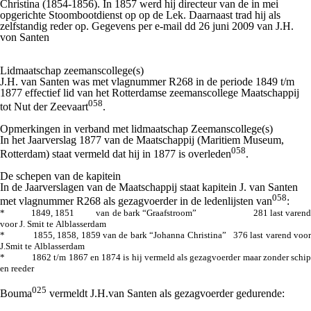
Christina (1854-1856). In 1857 werd hij directeur van de in mei
opgerichte Stoombootdienst op op de Lek. Daarnaast trad hij als
zelfstandig reder op.
Gegevens per e-mail dd 26 juni 2009 van J.H.
von Santen
Lidmaatschap zeemanscollege(s)
J.H. van Santen was met vlagnummer R268 in de periode 1849 t/m
1877 effectief lid van het Rotterdamse zeemanscollege Maatschappij
058
tot Nut der Zeevaart
.
Opmerkingen in verband met lidmaatschap Zeemanscollege(s)
In het
Jaarverslag 1877 van de Maatschappij
(Maritiem Museum,
058
Rotterdam) staat vermeld dat hij in 1877 is overleden
.
De schepen van de kapitein
In de
Jaarverslagen van de Maatschappij
staat kapitein J. van Santen
058
met vlagnummer R268 als gezagvoerder in de ledenlijsten van
:
* 1849, 1851 van de bark “Graafstroom” 281 last varend
voor J. Smit te Alblasserdam
* 1855, 1858, 1859 van de bark “Johanna Christina” 376 last varend voor
J.Smit te Alblasserdam
* 1862 t/m 1867 en 1874 is hij vermeld als gezagvoerder maar zonder schip
en reeder
025
Bouma
vermeldt J.H.van Santen als gezagvoerder gedurende: