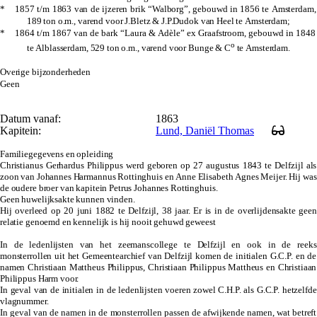
* 1857 t/m 1863 van de ijzeren brik “Walborg”, gebouwd in 1856 te Amsterdam,
189 ton o.m., varend voor J.Bletz & J.P.Dudok van Heel te Amsterdam;
* 1864 t/m 1867 van de bark “Laura & Adèle” ex Graafstroom, gebouwd in 1848
o
te Alblasserdam, 529 ton o.m., varend voor Bunge & C
te Amsterdam.
Overige bijzonderheden
Geen
Datum vanaf:
1863
Kapitein:
Lund, Daniël Thomas
Familiegegevens en opleiding
Christianus Gerhardus Philippus werd geboren op 27 augustus 1843 te Delfzijl als
zoon van Johannes Harmannus Rottinghuis en Anne Elisabeth Agnes Meijer. Hij was
de oudere broer van kapitein Petrus Johannes Rottinghuis.
Geen huwelijksakte kunnen vinden.
Hij overleed op 20 juni 1882 te Delfzijl, 38 jaar. Er is in de overlijdensakte geen
relatie genoemd en kennelijk is hij nooit gehuwd geweest
In de ledenlijsten van het zeemanscollege te Delfzijl en ook in de reeks
monsterrollen uit het Gemeentearchief van Delfzijl komen de initialen G.C.P. en de
namen Christiaan Mattheus Philippus, Christiaan Philippus Mattheus en Christiaan
Philippus Harm voor.
In geval van de initialen in de ledenlijsten voeren zowel C.H.P. als G.C.P. hetzelfde
vlagnummer.
In geval van de namen in de monsterrollen passen de afwijkende namen, wat betreft