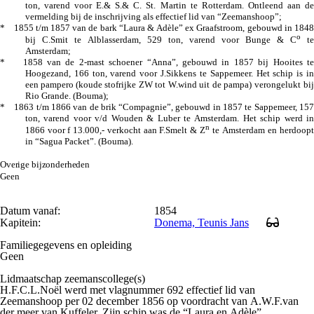
ton, varend voor E.& S.& C. St. Martin te Rotterdam. Ontleend aan de
vermelding bij de inschrijving als effectief lid van “Zeemanshoop”;
* 1855 t/m 1857 van de bark “Laura & Adèle” ex Graafstroom, gebouwd in 1848
o
bij C.Smit te Alblasserdam, 529 ton, varend voor Bunge & C
te
Amsterdam;
* 1858 van de 2-mast schoener “Anna”, gebouwd in 1857 bij Hooites te
Hoogezand, 166 ton, varend voor J.Sikkens te Sappemeer. Het schip is in
een pampero (
koude stofrijke ZW tot W.wind uit de pampa)
verongelukt bij
Rio Grande.
(Bouma)
;
* 1863 t/m 1866 van de brik “Compagnie”, gebouwd in 1857 te Sappemeer, 157
ton, varend voor v/d Wouden & Luber te Amsterdam. Het schip werd in
n
1866 voor
f
13.000,- verkocht aan F.Smelt & Z
te Amsterdam en herdoopt
in “Sagua Packet”.
(Bouma)
.
Overige bijzonderheden
Geen
Datum vanaf:
1854
Kapitein:
Donema, Teunis Jans
Familiegegevens en opleiding
Geen
Lidmaatschap zeemanscollege(s)
H.F.C.L.Noël werd met vlagnummer 692 effectief lid van
Zeemanshoop per 02 december 1856 op voordracht van A.W.F.van
der meer van Kuffeler. Zijn schip was de “Laura en Adèle”.