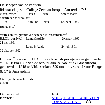
De schepen van de kapitein
001
lidmaatschap van College Zeemanshoop te Amsterdam
vlagnummer jaren type scheepsnaam
naam reder/boekhouder
692 1856-1861 bark Laura en Adèle
o
Bunge & C
093
Vertrek en terugkomst van schepen in Amsterdam
H.F.C.L. von Noël Laura & Adèle 29 maart 1860
21 mei 1861
Laura & Adèle 24 juli 1861
02 oktober 1862
025
Bouma
vermeldt H.F.C.L. van Noël als gezagvoerder gedurende:
* 1858 t/m 1862 van de bark “Laura & Adèle” ex Graafstroom,
gebouwd in 1848 te Alblasserdam, 529 ton o.m., varend voor Bunge
o
& C
te Amsterdam.
Overige bijzonderheden
Geen
Datum vanaf:
1856
Kapitein:
NOËL, HENRI FLORENTIJN
CONSTANTIJN L