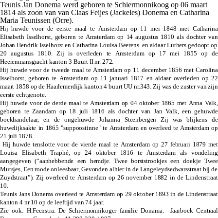
Teunis Jan Donema werd geboren te Schiermonnikoog op 06 maart
1814 als zoon van van Claas Feijes (Jackeles) Donema en Catharina
Maria Teunissen (Orre).
Hij huwde voor de eerste maal te Amsterdam op 11 mei 1848 met Catharina
Elisabeth Isselhorst, geboren te Amsterdam op 14 augustus 1810 als dochter van
Johan Hendrik Isselhorst en Catharina Louisa Beerens. en aldaar Luthers gedoopt op
20 augustus 1810. Zij is overleden te Amsterdam op 17 mei 1855 op de
Heerenmansgracht kanton 3 Buurt II nr. 272.
Hij huwde voor de tweede maal te Amsterdam op 11 december 1856 met Carolina
Isselhorst, geboren te Amsterdam op 11 januari 1817 en aldaar overleden op 22
maart 1858 op de Haarlemerdijk kanton 4 buurt UU nr.343. Zij was de zuster van zijn
eerste echtgenote.
Hij huwde voor de derde maal te Amsterdam op 04 oktober 1865 met Anna Valk,
geboren te Zaandam op 18 juli 1816 als dochter van Jan Valk, een gehuwde
boekhandelaar, en de ongehuwde Johanna Steenbergen Zij was blijkens de
huwelijksakte in 1865 "suppoostinne" te Amsterdam en overleed te Amsterdam op
21 juli 1878.
Hij huwde tenslotte voor de vierde maal te Amsterdam op 27 februari 1879 met
Louisa Elisabeth Traphé, op 24 oktober 1816 te Amsterdam als vondeling
aangegeven (“aanhebbende een hemdje. Twee borststrookjes een doekje Twee
Mutsjes, Een roode
onleesbaar
, Gevonden alhier in de Langeleydsedwarsstraat bij de
Zuydstraat”). Zij overleed te Amsterdam op 26 november 1882 in de Lindenstraat
10.
Teunis Jans Donema overleed te Amsterdam op 29 oktober 1893 in de Lindenstraat
kanton 4 nr 10 op de leeftijd van 74 jaar.
Zie ook: H.Feenstra. De Schiermonnikoger familie Donama. Jaarboek Centraal