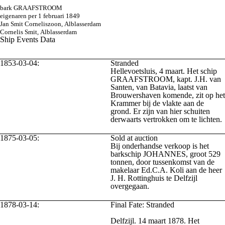
bark GRAAFSTROOM
eigenaren per 1 februari 1849
Jan Smit Corneliszoon, Alblasserdam
Cornelis Smit, Alblasserdam
Ship Events Data
1853-03-04:
Stranded
Hellevoetsluis, 4 maart. Het schip
GRAAFSTROOM, kapt. J.H. van
Santen, van Batavia, laatst van
Brouwershaven komende, zit op het
Krammer bij de vlakte aan de
grond. Er zijn van hier schuiten
derwaarts vertrokken om te lichten.
1875-03-05:
Sold at auction
Bij onderhandse verkoop is het
barkschip JOHANNES, groot 529
tonnen, door tussenkomst van de
makelaar Ed.C.A. Koli aan de heer
J. H. Rottinghuis te Delfzijl
overgegaan.
1878-03-14:
Final Fate:
Stranded
Delfzijl. 14 maart 1878. Het