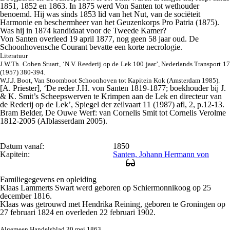
1851, 1852 en 1863. In 1875 werd Von Santen tot wethouder
benoemd. Hij was sinds 1853 lid van het Nut, van de sociëteit
Harmonie en beschermheer van het Geuzenkorps Pro Patria (1875).
Was hij in 1874 kandidaat voor de Tweede Kamer?
Von Santen overleed 19 april 1877, nog geen 58 jaar oud. De
Schoonhovensche Courant
bevatte een korte necrologie.
Literatuur
J.W.Th. Cohen Stuart, ‘N.V. Reederij op de Lek 100 jaar’,
Nederlands Transpor
t 17
(1957) 380-394.
W.J.J. Boot, Van Stoomboot Schoonhoven tot Kapitein Kok (Amsterdam 1985).
[A. Priester], ‘De reder J.H. von Santen 1819-1877; boekhouder bij J.
& K. Smit’s Scheepswerven te Krimpen aan de Lek en directeur van
de Rederij op de Lek’,
Spiegel der zeilvaart
11 (1987) afl, 2, p.12-13.
Bram Belder, De Ouwe Werf: van Cornelis Smit tot Cornelis Verolme
1812-2005 (Alblasserdam 2005).
Datum vanaf:
1850
Kapitein:
Santen, Johann Hermann von
Familiegegevens en opleiding
Klaas Lammerts Swart werd geboren op Schiermonnikoog op 25
december 1816.
Klaas was getrouwd met Hendrika Reining, geboren te Groningen op
27 februari 1824 en overleden 22 februari 1902.
Algemeen Handelsblad 30 mei 1863