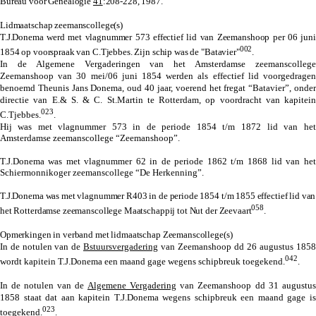
Bureau voor Genealogie
41
:208-228, 1987.
Lidmaatschap zeemanscollege(s)
T.J.Donema werd met vlagnummer 573 effectief lid van Zeemanshoop per 06 juni
002
1854 op voorspraak van C.Tjebbes. Zijn schip was de "Batavier"
.
In de Algemene Vergaderingen van het Amsterdamse zeemanscollege
Zeemanshoop van 30 mei/06 juni 1854 werden als effectief lid voorgedragen
benoemd Theunis Jans Donema, oud 40 jaar, voerend het fregat “Batavier”, onder
directie van E.& S. & C. St.Martin te Rotterdam, op voordracht van kapitein
023
C.Tjebbes.
.
Hij was met
vlagnummer 573 in de periode 1854 t/m 1872
lid van het
Amsterdamse zeemanscollege “Zeemanshoop”.
T.J.Donema was met
vlagnummer 62 in de periode 1862 t/m 1868
lid van het
Schiermonnikoger zeemanscollege “De Herkenning”.
T.J.Donema was met vlagnummer R403 in de periode 1854 t/m 1855 effectief lid van
058
het Rotterdamse zeemanscollege Maatschappij tot Nut der Zeevaart
.
Opmerkingen in verband met lidmaatschap Zeemanscollege(s)
In de notulen van de
Bstuursvergadering
van Zeemanshoop dd 26 augustus 1858
042
wordt kapitein T.J.Donema een maand gage wegens schipbreuk toegekend.
.
In de notulen van de
Algemene Vergadering
van Zeemanshoop dd 31 augustus
1858 staat dat aan kapitein T.J.Donema wegens schipbreuk een maand gage is
023
toegekend.
.