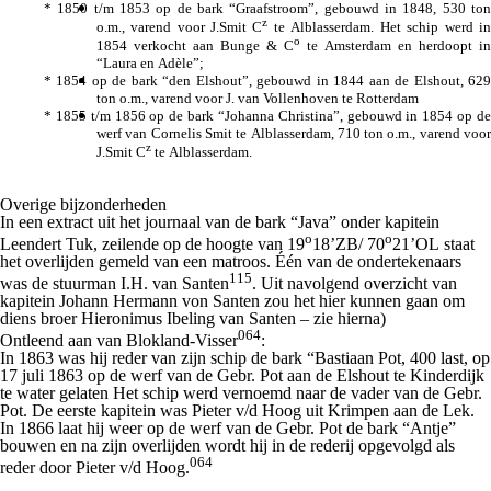
* 1850 t/m 1853 op de bark “Graafstroom”, gebouwd in 1848, 530 ton
z
o.m., varend voor J.Smit C
te Alblasserdam. Het schip werd in
o
1854 verkocht aan Bunge & C
te Amsterdam en herdoopt in
“Laura en Adèle”;
* 1854 op de bark “den Elshout”, gebouwd in 1844 aan de Elshout, 629
ton o.m., varend voor J. van Vollenhoven te Rotterdam
* 1855 t/m 1856 op de bark “Johanna Christina”, gebouwd in 1854 op de
werf van Cornelis Smit te Alblasserdam, 710 ton o.m., varend voor
z
J.Smit C
te Alblasserdam.
Overige bijzonderheden
In een extract uit het journaal van de bark “Java” onder kapitein
o
o
Leendert Tuk, zeilende op de hoogte van 19
18’ZB/ 70
21’OL staat
het overlijden gemeld van een matroos. Één van de ondertekenaars
115
was de
stuurman I.H. van Santen
.
Uit navolgend overzicht van
kapitein Johann Hermann von Santen zou het hier kunnen gaan om
diens broer Hieronimus Ibeling van Santen – zie hierna)
064
Ontleend aan van Blokland-Visser
:
In 1863 was hij reder van zijn schip de bark “Bastiaan Pot, 400 last, op
17 juli 1863 op de werf van de Gebr. Pot aan de Elshout te Kinderdijk
te water gelaten Het schip werd vernoemd naar de vader van de Gebr.
Pot. De eerste kapitein was Pieter v/d Hoog uit Krimpen aan de Lek.
In 1866 laat hij weer op de werf van de Gebr. Pot de bark “Antje”
bouwen en na zijn overlijden wordt hij in de rederij opgevolgd als
064
reder door Pieter v/d Hoog.