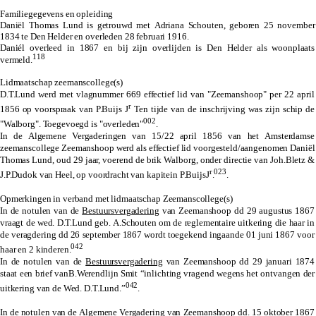
Familiegegevens en opleiding
Daniël Thomas Lund is getrouwd met Adriana Schouten, geboren 25 november
1834 te Den Helder en overleden 28 februari 1916.
Daniél overleed in 1867 en bij zijn overlijden is Den Helder als woonplaats
118
vermeld.
Lidmaatschap zeemanscollege(s)
D.T.Lund werd met vlagnummer 669 effectief lid van "Zeemanshoop" per 22 april
r
1856 op voorspraak van P.Buijs J
Ten tijde van de inschrijving was zijn schip de
002
"Walborg". Toegevoegd is "overleden"
.
In de Algemene Vergaderingen van 15/22 april 1856 van het Amsterdamse
zeemanscollege Zeemanshoop werd als effectief lid voorgesteld/aangenomen Daniël
Thomas Lund, oud 29 jaar, voerend de brik Walborg, onder directie van Joh.Bletz &
r
023
J.P.Dudok van Heel, op voordracht van kapitein P.BuijsJ
.
.
Opmerkingen in verband met lidmaatschap Zeemanscollege(s)
In de notulen van de
Bestuursvergadering
van Zeemanshoop dd 29 augustus 1867
vraagt de wed. D.T.Lund geb. A.Schouten om de reglementaire uitkering die haar in
de veragdering dd 26 september 1867 wordt toegekend ingaande 01 juni 1867 voor
042
haar en 2 kinderen.
In de notulen van de
Bestuursvergadering
van Zeemanshoop dd 29 januari 1874
staat een brief vanB.Werendlijn Smit “inlichting vragend wegens het ontvangen der
042
uitkering van de Wed. D.T.Lund.”
.
In de notulen van de
Algemene Vergadering
van Zeemanshoop dd. 15 oktober 1867