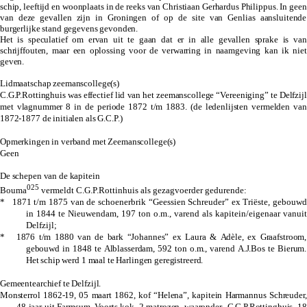
schip, leeftijd en woonplaats in de reeks van Christiaan Gerhardus Philippus. In geen
van deze gevallen zijn in Groningen of op de site van Genlias aansluitende
burgerlijke stand gegevens gevonden.
Het is speculatief om ervan uit te gaan dat er in alle gevallen sprake is van
schrijffouten, maar een oplossing voor de verwarring in naamgeving kan ik niet
geven.
Lidmaatschap zeemanscollege(s)
C.G.P.Rottinghuis was effectief lid van het zeemanscollege “Vereeniging” te Delfzijl
met vlagnummer 8 in de periode 1872 t/m 1883.
(de ledenlijsten vermelden van
1872-1877 de initialen als G.C.P.)
Opmerkingen in verband met Zeemanscollege(s)
Geen
De schepen van de kapitein
025
Bouma
vermeldt C.G.P.Rottinhuis als gezagvoerder gedurende:
* 1871 t/m 1875 van de schoenerbrik “Geessien Schreuder” ex Triëste, gebouwd
in 1844 te Nieuwendam, 197 ton o.m., varend als kapitein/eigenaar vanuit
Delfzijl;
* 1876 t/m 1880 van de bark “Johannes” ex Laura & Adèle, ex Graafstroom,
gebouwd in 1848 te Alblasserdam, 592 ton o.m., varend A.J.Bos te Bierum.
Het schip werd 1 maal te Harlingen geregistreerd.
Gemeentearchief te Delfzijl.
Monsterrol 1862-19, 05 maart 1862, kof “Helena”, kapitein Harmannus Schreuder,
48 jaar uit Farmsum. Voorts kok, 2 matrozen, waaronder
C.G.P.Rottinghuis, 18