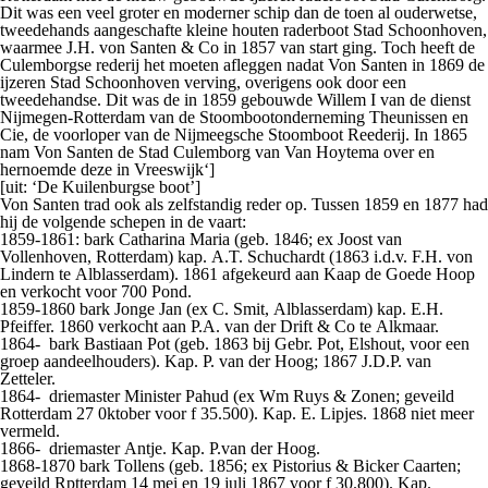
Dit was een veel groter en moderner schip dan de toen al ouderwetse,
tweedehands aangeschafte kleine houten raderboot
Stad Schoonhoven
,
waarmee J.H. von Santen & Co in 1857 van start ging. Toch heeft de
Culemborgse rederij het moeten afleggen nadat Von Santen in 1869 de
ijzeren
Stad Schoonhoven
verving, overigens ook door een
tweedehandse. Dit was de in 1859 gebouwde
Willem I
van de dienst
Nijmegen-Rotterdam van de Stoombootonderneming Theunissen en
Cie, de voorloper van de Nijmeegsche Stoomboot Reederij. In 1865
nam Von Santen de
Stad Culemborg
van Van Hoytema over en
hernoemde deze in
Vreeswijk
‘]
[uit: ‘De Kuilenburgse boot’]
Von Santen trad ook als zelfstandig reder op. Tussen 1859 en 1877 had
hij de volgende schepen in de vaart:
1859-1861: bark
Catharina Maria
(geb. 1846; ex Joost van
Vollenhoven, Rotterdam) kap. A.T. Schuchardt (1863 i.d.v. F.H. von
Lindern te Alblasserdam). 1861 afgekeurd aan Kaap de Goede Hoop
en verkocht voor 700 Pond.
1859-1860 bark
Jonge Jan
(ex C. Smit, Alblasserdam) kap. E.H.
Pfeiffer. 1860 verkocht aan P.A. van der Drift & Co te Alkmaar.
1864- bark
Bastiaan Pot
(geb. 1863 bij Gebr. Pot, Elshout, voor een
groep aandeelhouders). Kap. P. van der Hoog; 1867 J.D.P. van
Zetteler.
1864- driemaster
Minister Pahud
(ex Wm Ruys & Zonen; geveild
Rotterdam 27 0ktober voor f 35.500). Kap. E. Lipjes. 1868 niet meer
vermeld.
1866- driemaster
Antje
. Kap. P.van der Hoog.
1868-1870 bark
Tollens
(geb. 1856; ex Pistorius & Bicker Caarten;
geveild Rptterdam 14 mei en 19 juli 1867 voor f 30.800). Kap.