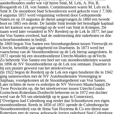
aandeelhouders onder wie vijf heren Smit, M. Lels, A. Pot, B.
Boogaerdt en J.H. von Santen. Commissarissen waren M. Lels en K.
Smit Jr. De stoomboot
Stad Schoonhoven
werd gekocht voor ƒ 7.500.
4 augustus 1857 werd vergunning verleend door Gedeputeerde
Staten.en op 10 augustus de dienst aangevangen.In 1860 een tweede
boot en 1865 een derde. De familie Smit leende het benodigde kapitaal
en het kantoor was gevestigd op de werf van Smit in Krimpen. De
naam werd later veranderd in NV Reederij op de Lek In 1877, het jaar
dat Von Santen overleed, had de onderneming drie raderboten en drie
schroefstoomboten in bedrijf.
In 1869 begon Von Santen een Stoombargedienst tussen Vreeswijk en
Utrecht, hetzelfde jaar uitgebreid tot IJsselstein. In 1873 werd het
vaarschema van de Stoombootdienst op de Lek hierop aangesloten. In
1871 opende hij een stoombootdienst Utrecht-Muiden op deVecht.
Zo beheerde Von Santen een heel net van stoombootdiensten waaruit
in 1896 de NV Stoombootdienst op de Lek zou ontstaan. Daarmee is
hij een pionier geweest van het streekvervoer.
(In 1922 begon de Reederij op de Lek een eigen busdienst die in 1942
ging samenwerken met de NV Autobusdiensten Vereeniging te
Jutphaas, voortgekomen uit de Stoombargedienst van Von Santen.
Later richtten de twee ex-rederijen de NV Vervoers Maatschappij De
Twee Provinciën op, die het streekvervoer tussen Utrecht-Gouda-
Gorinchem-Rotterdam-Dordrecht beheerste en in 1972 een dochter
werd van de NS om uiteindelijk op te gaan in Connexion).
[‘Overigens had Culemborg nog eerder dan Schoonhoven een eigen
stoombootdienst. Reeds in 1850 of 1851 opende de Culemborgsche
Stoombootreederij van de firma Van Hoytema & Co een dienst naar
Rotterdam met de nieuw gebouwde ijzeren raderboot
Stad Culemborg
.