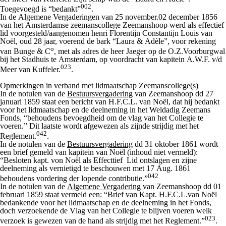
002
Toegevoegd is “bedankt”
.
In de Algemene Vergaderingen van 25 november.02 december 1856
van het Amsterdamse zeemanscollege Zeemanshoop werd als effectief
lid voorgesteld/aangenomen henri Florentijn Constantijn Louis van
Noël, oud 28 jaar, voerend de bark “Laura & Adèle”, voor rekening
o
van Bunge & C
, met als adres de heer Jaeger op de O.Z.Voorburgwal
bij het Stadhuis te Amsterdam, op voordracht van kapitein A.W.F. v/d
023
Meer van Kuffeler.
.
Opmerkingen in verband met lidmaatschap Zeemanscollege(s)
In de notulen van de
Bestuursvergadering
van Zeemanshoop dd 27
januari 1859 staat een bericht van H.F.C.L. van Noël, dat hij bedankt
voor het lidmaatschap en de deelneming in het Weldadig Zeemans
Fonds, “behoudens bevoegdheid om de vlag van het Collegie te
voeren.” Dit laatste wordt afgewezen als zijnde strijdig met het
042
Reglement.
.
In de notulen van de
Bestuursvergadering
dd 31 oktober 1861 wordt
een brief gemeld van kapitein van Noël (
inhoud niet vermeld)
:
“Besloten kapt. von Noël als Effecttief Lid ontslagen en zijne
deelneming als vernietigd te beschouwen met 17 Aug. 1861
042
behoudens vordering der lopende contributie.”
In de notulen van de
Algemene Vergadering
van Zeemanshoop dd 01
februari 1859 staat vermeld een: “Brief van Kapt. H.F.C.L.van Noël
bedankende voor het lidmaatschap en de deelneming in het Fonds,
doch verzoekende de Vlag van het Collegie te blijven voeren welk
023
verzoek is gewezen van de hand als strijdig met het Reglement.”
.