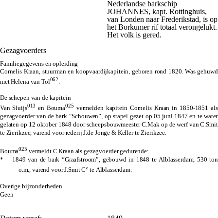
Nederlandse barkschip
JOHANNES, kapt. Rottinghuis,
van Londen naar Frederikstad, is op
het Borkumer rif totaal verongelukt.
Het volk is gered.
Gezagvoerders
Familiegegevens en opleiding
Cornelis Kraan, stuurman en koopvaardijkapitein, geboren rond 1820. Was gehuwd
062
met Helena van Tol
.
De schepen van de kapitein
013
025
Van Sluijs
en Bouma
vermelden kapitein Cornelis Kraan in 1850-1851 als
gezagvoerder van de bark “Schouwen”, op stapel gezet op 05 juni 1847 en te water
gelaten op 12 oktober 1848 door scheepsbouwmeester C.Mak op de werf van C.Smit
te Zierikzee, varend voor rederij J.de Jonge & Keller te Zierikzee.
025
Bouma
vermeldt C.Kraan als gezagvoerder gedurende:
* 1849 van de bark “Graafstroom”, gebouwd in 1848 te Alblasserdam, 530 ton
z
o.m., varend voor J.Smit C
te Alblasserdam.
Overige bijzonderheden
Geen