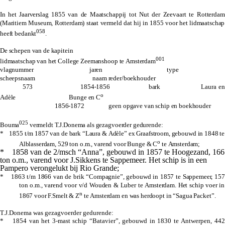
In het
Jaarverslag 1855 van de Maatschappij tot Nut der Zeevaart
te Rotterdam
(Maritiem Museum, Rotterdam) staat vermeld dat hij in 1855 voor het lidmaatschap
058
heeft bedankt
.
De schepen van de kapitein
001
lidmaatschap van het College Zeemanshoop te Amsterdam
vlagnummer jaren type
scheepsnaam naam reder/boekhouder
573 1854-1856 bark Laura en
o
Adèle Bunge en C
1856-1872 geen opgave van schip en boekhouder
025
Bouma
vermeldt T.J.Donema als gezagvoerder gedurende:
* 1855 t/m 1857 van de bark “Laura & Adèle” ex Graafstroom, gebouwd in 1848 te
o
Alblasserdam, 529 ton o.m., varend voor Bunge & C
te Amsterdam;
* 1858 van de 2/msch “Anna”, gebouwd in 1857 te Hoogezand, 166
ton o.m., varend voor J.Sikkens te Sappemeer. Het schip is in een
Pampero verongelukt bij Rio Grande;
* 1863 t/m 1866 van de brik “Compagnie”, gebouwd in 1857 te Sappemeer, 157
ton o.m., varend voor v/d Wouden & Luber te Amsterdam. Het schip voer in
n
1867 voor F.Smelt & Z
te Amsterdam en was herdoopt in “Sagua Packet”.
T.J.Donema was gezagvoerder gedurende:
* 1854 van het 3-mast schip “Batavier”, gebouwd in 1830 te Antwerpen, 442