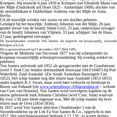
Krimpen. Hij trouwde 6 juni 1850 te Krimpen met Elisabeth Maria van
der Mijle (Ouderkerk a/d IJssel 1825 - Amsterdam 1909), dochter van
de steenfabrikant te Dubbeldam Anthony van der Mijle en Anna
Herfst.
Uit dit huwelijk werden vier zoons en een dochter geboren.
Getuigen bij het huwelijk: Anthony Johannis van der Mijle, 26 jaar,
grutter (broer van de bruid); Johan Geyl, 25 jaar, onderwijzer (zwager
van de bruid); Johannes van Vlijmen, 33 jaar, schipper; Jan de Haas,
23 jaar, gedelegeerd ontvanger.
De huwelijksakte vermeldt Von Santen als kapitein ter koopvaardij, wonende
Krimpen a/d Lek.
Hij is genaturaliseerd op15 december 1857 (Stbl.149).
Volgens de Memorie van Successie 1877 was hij scheepsreder en
koopman (waarschijlijk scheepsproviandering: bij woning winkel en
pakhuis).
Von Santen arriveerde juli 1852 als gezagvoerder met de
Graafstroom
(werf J. Smit Czn: houten driemastbark bouwjaar 1843/1849?) bij Port
Wakefield, Zuid-Australië. (Zie South Australian Passengers List
1852). Het schip maakte nog drie reizen naar Australië (1853-1855)
onder kapitein K.J. Swart, maar werd later verkocht en herdoopt in
Baron van Pallandt [zie
www.scheepbouw-Alblasserdam.nl
= website
van Cees van Homoet]. Von Santen werd vervolgens kapitein op de
nieuw gebouwde bark
Johanna Christina
(werf Corn. Smit) waarvan
hij voor 1/30 part mede-eigenaar was. Met dit schip maakte hij twee
reizen naar de Oost (1854-1856).
In 1857 werd Von Santen directeur (‘boekhouder’) van de
Stoombootdienst op de Lek Fa Von Santen & Co., opgericht in mei
1857. Het oprichtingskapitaal bedroeg ƒ 21.150 ; er waren dertien