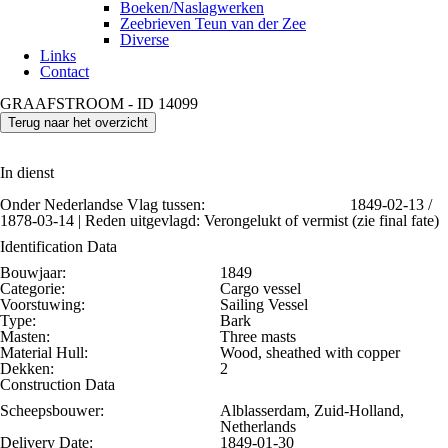
Boeken/Naslagwerken
Zeebrieven Teun van der Zee
Diverse
Links
Contact
GRAAFSTROOM - ID 14099
Terug naar het overzicht
In dienst
Onder Nederlandse Vlag tussen:
1849-02-13 /
1878-03-14 | Reden uitgevlagd: Verongelukt of vermist (zie final fate)
Identification Data
Bouwjaar:
1849
Categorie:
Cargo vessel
Voorstuwing:
Sailing Vessel
Type:
Bark
Masten:
Three masts
Material Hull:
Wood, sheathed with copper
Dekken:
2
Construction Data
Scheepsbouwer:
Alblasserdam, Zuid-Holland,
Netherlands
Delivery Date:
1849-01-30