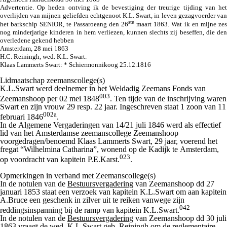
Advertentie. Op heden ontving ik de bevestiging der treurige tijding van het
overlijden van mijnen geliefden echtgenoot K.L. Swart, in leven gezagvoerder van
ste
het barkschip SENIOR, te Passaroeang den 26
maart 1863. Wat ik en mijne zes
nog minderjarige kinderen in hem verliezen, kunnen slechts zij beseffen, die den
overledene gekend hebben
Amsterdam, 28 mei 1863
H.C. Reiningh, wed. K.L. Swart.
Klaas Lammerts Swart: * Schiermonnikoog 25.12.1816
Lidmaatschap zeemanscollege(s)
K.L.Swart werd deelnemer in het Weldadig Zeemans Fonds van
003
Zeemanshoop per 02 mei 1848
. Ten tijde van de inschrijving waren
Swart en zijn vrouw 29 resp. 22 jaar. Ingeschreven staat 1 zoon van 11
002a
februari 1846
.
In de Algemene Vergaderingen van 14/21 juli 1846 werd als effectief
lid van het Amsterdamse zeemanscollege Zeemanshoop
voorgedragen/benoemd Klaas Lammerts Swart, 29 jaar, voerend het
fregat “Wilhelmina Catharina”, wonend op de Kadijk te Amsterdam,
023
op voordracht van kapitein P.E.Karst.
.
Opmerkingen in verband met Zeemanscollege(s)
In de notulen van de
Bestuursvergadering
van Zeemanshoop dd 27
januari 1853 staat een verzoek van kapitein K.L.Swart om aan kapitein
A.Bruce een geschenk in zilver uit te reiken vanwege zijn
042
reddingsinspanning bij de ramp van kapitein K.L.Swart.
In de notulen van de
Bestuursvergadering
van Zeemanshoop dd 30 juli
1863 vraagt de wed. K.L.Swart geb. Reiningh om de reglementaire