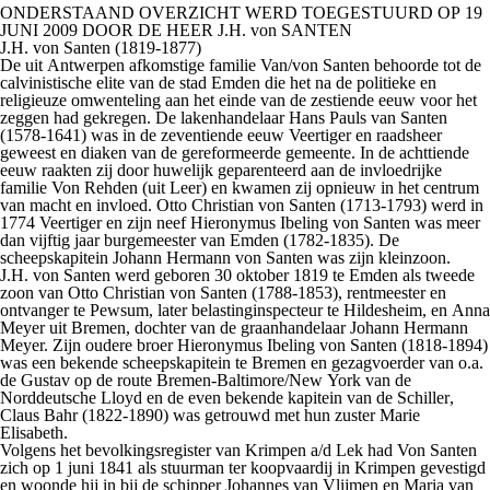
ONDERSTAAND OVERZICHT WERD TOEGESTUURD OP 19
JUNI 2009 DOOR DE HEER J.H. von SANTEN
J.H. von Santen (1819-1877)
De uit Antwerpen afkomstige familie Van/von Santen behoorde tot de
calvinistische elite van de stad Emden die het na de politieke en
religieuze omwenteling aan het einde van de zestiende eeuw voor het
zeggen had gekregen. De lakenhandelaar Hans Pauls van Santen
(1578-1641) was in de zeventiende eeuw Veertiger en raadsheer
geweest en diaken van de gereformeerde gemeente. In de achttiende
eeuw raakten zij door huwelijk geparenteerd aan de invloedrijke
familie Von Rehden (uit Leer) en kwamen zij opnieuw in het centrum
van macht en invloed. Otto Christian von Santen (1713-1793) werd in
1774 Veertiger en zijn neef Hieronymus Ibeling von Santen was meer
dan vijftig jaar burgemeester van Emden (1782-1835). De
scheepskapitein Johann Hermann von Santen was zijn kleinzoon.
J.H. von Santen werd geboren 30 oktober 1819 te Emden als tweede
zoon van Otto Christian von Santen (1788-1853), rentmeester en
ontvanger te Pewsum, later belastinginspecteur te Hildesheim, en Anna
Meyer uit Bremen, dochter van de graanhandelaar Johann Hermann
Meyer. Zijn oudere broer Hieronymus Ibeling von Santen (1818-1894)
was een bekende scheepskapitein te Bremen en gezagvoerder van o.a.
de
Gustav
op de route Bremen-Baltimore/New York van de
Norddeutsche Lloyd en de even bekende kapitein van de
Schiller
,
Claus Bahr (1822-1890) was getrouwd met hun zuster Marie
Elisabeth.
Volgens het bevolkingsregister van Krimpen a/d Lek had Von Santen
zich op 1 juni 1841 als stuurman ter koopvaardij in Krimpen gevestigd
en woonde hij in bij de schipper Johannes van Vlijmen en Maria van