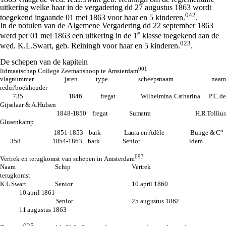
uitkering welke haar in de vergadering dd 27 augustus 1863 wordt
042
toegekend ingaande 01 mei 1863 voor haar en 5 kinderen.
.
In de notulen van de
Algemene Vergadering
dd 22 september 1863
e
werd per 01 mei 1863 een uitkering in de 1
klasse toegekend aan de
023
wed. K.L.Swart, geb. Reiningh voor haar en 5 kinderen.
.
De schepen van de kapitein
001
lidmaatschap College Zeemanshoop te Amsterdam
vlagnummer jaren type scheepsnaam naam
reder/boekhouder
735 1846 fregat Wilhelmina Catharina P.C.de
Gijselaar & A.Hulsen
1848-1850 fregat Sumatra H.R.Tollius
Glusenkamp
o
1851-1853 bark Laura en Adèle Bunge & C
358 1854-1863 bark Senior idem
093
Vertrek en terugkomst van schepen in Amsterdam
Naam Schip Vertrek
terugkomst
K.L.Swart Senior
10 april 1860
10 april 1861
Senior 25 augustus 1862
11 augustus 1863
025