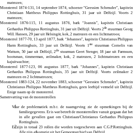
matrozen;
Monsterrol 1874-131, 14 september 1874, schoener “Geessien Schreuder”, kapitein
Christiaan Mattheus Philippus Rottinghuis,
31 jaar uit Delfzijl. Voorts 2
matrozen;
Monsterrol 1876-115, 11 augustus 1876, bark “Joannis”, kapitein Christiaan
de
Gerhardus Philippus Rottinghuis, 31 jaar uit Delfzijl. Voorts 2
stuurman Georg
Will. Hansen, 29 jaar uit Helsingör, kok, 2 matrozen en een lichtmatroos;
Monsterrol 1877-70, 13 april 1877, bark “Johannes”, kapitein
Christianus Philippus
ste
Harm Rottinghuis,
33 jaar uit Delfzijl. Voorts 1
stuurman Cornelis van
de
Wattum, 50 jaar uit Delfzijl, 2
stuurman Geert Stenger, 18 jaar uit Farmsum,
bootsman, timmerman, zeilmaker, kok, 2 matrozen, 2 lichtmatrozen en een
kajuitwachter;
Monsterrol 1877-123, 06 augustus 1877, bark “Johannes”, kapitein Christiaan
Gerhardus Philippus Rottinghuis, 35 jaar uit Delfzijl. Voorts zeilmaker 2
matrozen en 2 lichtmatrozen;
Monsterrol 1883-124, 22 november 1883, schoener “Geessien Schreuder”, kapitein
Christianus Philippus Mattheus Rottinghuis
, geen leeftijd vermeld uit Delfzijl.
Enige naam op de monsterrol.
Samenvatting van de monsterrollen
Voor de problematiek m.b.t. de naamgeving zie de opmerkingen bij de
familiegegevens. Er is wat betreft de monsterrollen vanuit gegaan dat het
in alle gevallen gaat om Christiaan/Christianus Gerhardus Philippus
Rottinghuis.
Er zijn in totaal 23 rollen die worden toegescheven aan C.G.P.Rottinghuis.
Alle zijn afkomstig uit het Gemeentarchief van Delfzijl.