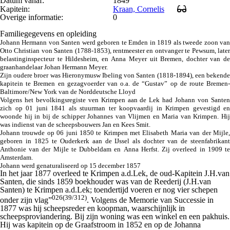
Datum vanaf:
1849
Kapitein:
Kraan, Cornelis
Overige informatie:
0
Familiegegevens en opleiding
Johann Hermann von Santen werd geboren te Emden in 1819 als tweede zoon van
Otto Christian von Santen (1788-1853), rentmeester en ontvanger te Pewsum, later
belastinginspecteur te Hildesheim, en Anna Meyer uit Bremen, dochter van de
graanhandelaar Johan Hermann Meyer.
Zijn oudere broer was Hieronymusw Ibeling von Santen (1818-1894), een bekende
kapitein te Bremen en gezagvoerder van o.a. de “Gustav” op de route Bremen-
Baltimore/New York van de Norddeutsche Lloyd
Volgens het bevolkingsregiste ven Krimpen aan de Lek had Johann von Santen
zich op 01 juni 1841 als stuurman ter koopvaardij in Krimpen gevestigd en
woonde hij in bij de schipper Johannes van Vlijmen en Maria van Krimpen. Hij
was indienst van de scheepsbouwers Jan en Kees Smit.
Johann trouwde op 06 juni 1850 te Krimpen met Elisabeth Maria van der Mijle,
geboren in 1825 te Ouderkerk aan de IJssel als dochter van de steenfabrikant
Anthonie van der Mijle te Dubbeldam en Anna Herfst. Zij overleed in 1909 te
Amsterdam.
Johann werd genaturaliseerd op 15 december 1857
In het jaar 1877 overleed te Krimpen a.d.Lek, de oud-Kapitein J.H.van
Santen, die sinds 1859 boekhouder was van de Reederij
(J.H.van
Santen)
te Krimpen a.d.Lek; toendertijd voeren er nog vier schepen
026(39/312)
onder zijn vlag”
. Volgens de Memorie van Successie in
1877 was hij scheepsreder en koopman, waarschijnlijk in
scheepsproviandering. Bij zijn woning was een winkel en een pakhuis.
Hij was kapitein op de Graafstroom in 1852 en op de Johanna