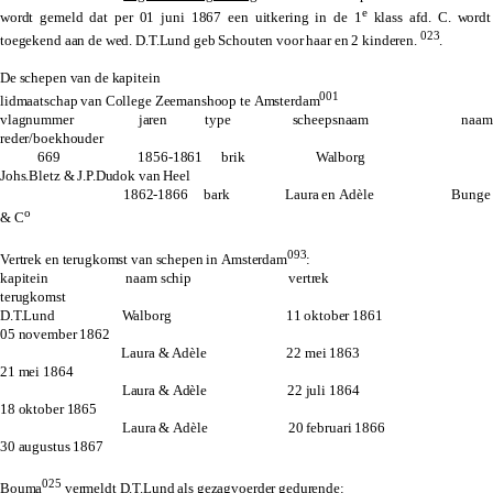
e
wordt gemeld dat per 01 juni 1867 een uitkering in de 1
klass afd. C. wordt
023
toegekend aan de wed. D.T.Lund geb Schouten voor haar en 2 kinderen.
.
De schepen van de kapitein
001
lidmaatschap van College Zeemanshoop te Amsterdam
vlagnummer jaren type scheepsnaam naam
reder/boekhouder
669 1856-1861 brik Walborg
Johs.Bletz & J.P.Dudok van Heel
1862-1866 bark Laura en Adèle Bunge
o
& C
093
Vertrek en terugkomst van schepen in Amsterdam
:
kapitein naam schip vertrek
terugkomst
D.T.Lund Walborg 11 oktober 1861
05 november 1862
Laura & Adèle 22 mei 1863
21 mei 1864
Laura & Adèle 22 juli 1864
18 oktober 1865
Laura & Adèle 20 februari 1866
30 augustus 1867
025
Bouma
vermeldt D.T.Lund als gezagvoerder gedurende: