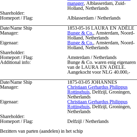
manager
, Alblasserdam, Zuid-
Holland, Netherlands
Shareholder:
Homeport / Flag:
Alblasserdam / Netherlands
Date/Name Ship
1853-05-16
LAURA EN ADÈLE
Manager:
Bunge & Co.
, Amsterdam, Noord-
Holland, Netherlands
Eigenaar:
Bunge & Co.
, Amsterdam, Noord-
Holland, Netherlands
Shareholder:
Homeport / Flag:
Amsterdam / Netherlands
Additional info:
Bunge & Co. waren enig eigenaren
van de LAURA EN ADELE.
Aangekocht voor NLG 40.000,-
Date/Name Ship
1875-03-05
JOHANNES
Manager:
Christiaan Gerhardus Philippus
Rottinghuis
, Delfzijl, Groningen,
Netherlands
Eigenaar:
Christiaan Gerhardus Philippus
Rottinghuis
, Delfzijl, Groningen,
Netherlands
Shareholder:
Homeport / Flag:
Delfzijl / Netherlands
Bezitters van parten (aandelen) in het schip