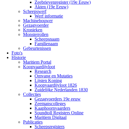
Zeebrievenregister (19e Eeuw)
Akten (19e Eeuw)
Scheepswerf
Werf informatie
Machinebouwer
Gezagvoerder
Kronieken
Monsterrollen
Scheepsnaam
Familienaam
Gebeurtenissen
Foto's
Historie
Maritiem Portal
Koopvaardijvloot
Research
Omvang en Mutaties
Lijsten Koning
Koopvaardijvloot 1826
Zuidelijke Nederlanden 1830
Collecties
Gezagvoerders 19e eeuw
Zeemanscolleges
Kaaphoornvaarders
Soundtoll Registers Online
Maritiem Digitaal
Publicaties
Scheepsregisters