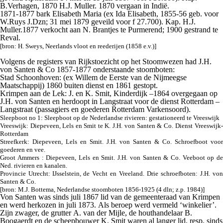
B.Verhagen, 1870 H.J. Muller. 1870 vergaan in Indië.
1871-1877 bark
Elisabeth Maria
(ex Ida Elisabeth, 1855-56 geb. voor
W.Ruys J.Dzn; 31 mei 1879 geveild voor f 27.700). Kap. H.J.
Muller.1877 verkocht aan N. Brantjes te Purmerend; 1900 gestrand te
Reval.
[bron: H. Sweys,
Neerlands vloot en reederijen
(1858 e.v.)]
Volgens de registers van Rijkstoezicht op het Stoomwezen had J.H.
von Santen & Co 1857-1877 onderstaande stoomboten:
Stad Schoonhoven
: (ex Willem de Eerste van de Nijmeegse
Maatschappij) 1860 buiten dienst en 1861 gestopt.
Krimpen aan de Lek
: J. en K. Smit, Kinderdijk –1864 overgegaan op
J.H. von Santen en herdoopt in
Langstraat
voor de dienst Rotterdam –
Langstraat (passagiers en goederen Rotterdam Varkensoord).
Sleepboot no 1
: Sleepboot op de Nederlandse rivieren: gestationeerd te Vreeswijk
Vreeswijk
: Diepeveen, Lels en Smit te K.
J.H. von Santen & Co.
Dienst Vreeswijk-
Rotterdam
Streefkerk
: Diepeveen, Lels en Smit. J.H. von Santen & Co. Schroefboot voor
goederen en vee.
Groot Ammers
: Diepeveen, Lels en Smit. J.H. von Santen & Co. Veeboot op de
Ned. rivieren en kanalen.
Provincie Utrecht:
IJsselstein
,
de Vecht
en
Vreeland
. Drie schroefboten: J.H. von
Santen & Co.
[bron: M.J. Bottema,
Nederlandse stoomboten 1856-1925
(4 dln; z.p. 1984)]
Von Santen was sinds juli 1867 lid van de gemeenteraad van Krimpen
en werd herkozen in juli 1873. Als beroep werd vermeld ‘winkelier’.
Zijn zwager, de grutter A. van der Mijle, de houthandelaar B.
Boogaerdt en de scheepbouwer K. Smit waren al langer lid, resp. sinds