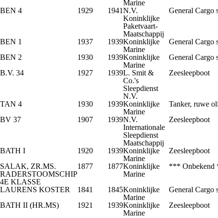
Marine
BEN 4
1929
1941
N.V.
General Cargo 
Koninklijke
Paketvaart-
Maatschappij
BEN 1
1937
1939
Koninklijke
General Cargo 
Marine
BEN 2
1930
1939
Koninklijke
General Cargo 
Marine
B.V. 34
1927
1939
L. Smit &
Zeesleepboot
Co.'s
Sleepdienst
N.V.
TAN 4
1930
1939
Koninklijke
Tanker, ruwe ol
Marine
BV 37
1907
1939
N.V.
Zeesleepboot
Internationale
Sleepdienst
Maatschappij
BATH I
1920
1939
Koninklijke
Zeesleepboot
Marine
SALAK, ZR.MS.
1877
1877
Koninklijke
*** Onbekend 
RADERSTOOMSCHIP
Marine
4E KLASSE
LAURENS KOSTER
1841
1845
Koninklijke
General Cargo 
Marine
BATH II (HR.MS)
1921
1939
Koninklijke
Zeesleepboot
Marine