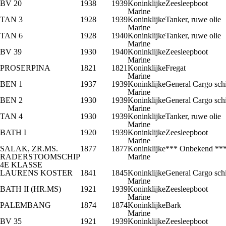
BV 20
1938
1939
Koninklijke
Zeesleepboot
Marine
TAN 3
1928
1939
Koninklijke
Tanker, ruwe olie
Marine
TAN 6
1928
1940
Koninklijke
Tanker, ruwe olie
Marine
BV 39
1930
1940
Koninklijke
Zeesleepboot
Marine
PROSERPINA
1821
1821
Koninklijke
Fregat
Marine
BEN 1
1937
1939
Koninklijke
General Cargo sch
Marine
BEN 2
1930
1939
Koninklijke
General Cargo sch
Marine
TAN 4
1930
1939
Koninklijke
Tanker, ruwe olie
Marine
BATH I
1920
1939
Koninklijke
Zeesleepboot
Marine
SALAK, ZR.MS.
1877
1877
Koninklijke
*** Onbekend **
RADERSTOOMSCHIP
Marine
4E KLASSE
LAURENS KOSTER
1841
1845
Koninklijke
General Cargo sch
Marine
BATH II (HR.MS)
1921
1939
Koninklijke
Zeesleepboot
Marine
PALEMBANG
1874
1874
Koninklijke
Bark
Marine
BV 35
1921
1939
Koninklijke
Zeesleepboot