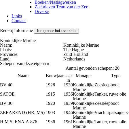
Boeken/Naslagwerken
Zeebrieven Teun van der Zee
Diverse
Links
Contact
Rederij informatie
Terug naar het overzicht
Koninklijke Marine
Naam:
Koninklijke Marine
Plaats:
The Hague
Provincie:
Zuid-Holland
Land:
Netherlands
Schepen van deze eigenaar
Aantal gevonden schepen: 20
Naam
Bouwjaar
Jaar
Manager
Type
in
BV 40
1926
1939
Koninklijke
Zeesleepboot
Marine
SATOE
1915
1936
Koninklijke
Tanker, ruwe olie
Marine
BV 36
1920
1939
Koninklijke
Zeesleepboot
Marine
ZEEAREND (HR. MS)
1903
1946
Koninklijke
Vracht-/passagiers
Marine
H.M.S. ENA A 876
1936
1961
Koninklijke
Tanker, ruwe olie
Marine