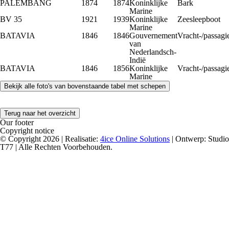
PALEMBANG
1874
1874
Koninklijke
Bark
Marine
BV 35
1921
1939
Koninklijke
Zeesleepboot
Marine
BATAVIA
1846
1846
Gouvernement
Vracht-/passagi
van
Nederlandsch-
Indië
BATAVIA
1846
1856
Koninklijke
Vracht-/passagi
Marine
Terug naar het overzicht
Our footer
Copyright notice
© Copyright 2026 | Realisatie:
4ice Online Solutions
| Ontwerp: Studio
T77 | Alle Rechten Voorbehouden.