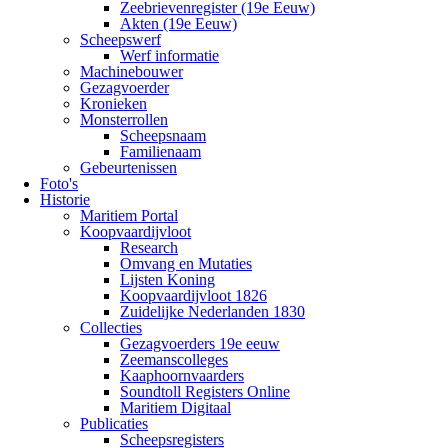
Zeebrievenregister (19e Eeuw)
Akten (19e Eeuw)
Scheepswerf
Werf informatie
Machinebouwer
Gezagvoerder
Kronieken
Monsterrollen
Scheepsnaam
Familienaam
Gebeurtenissen
Foto's
Historie
Maritiem Portal
Koopvaardijvloot
Research
Omvang en Mutaties
Lijsten Koning
Koopvaardijvloot 1826
Zuidelijke Nederlanden 1830
Collecties
Gezagvoerders 19e eeuw
Zeemanscolleges
Kaaphoornvaarders
Soundtoll Registers Online
Maritiem Digitaal
Publicaties
Scheepsregisters