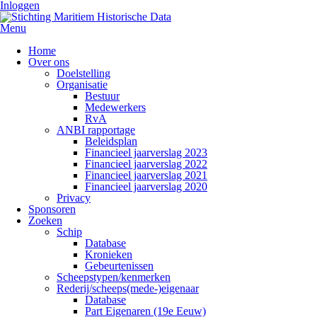
Inloggen
Menu
Home
Over ons
Doelstelling
Organisatie
Bestuur
Medewerkers
RvA
ANBI rapportage
Beleidsplan
Financieel jaarverslag 2023
Financieel jaarverslag 2022
Financieel jaarverslag 2021
Financieel jaarverslag 2020
Privacy
Sponsoren
Zoeken
Schip
Database
Kronieken
Gebeurtenissen
Scheepstypen/kenmerken
Rederij/scheeps(mede-)eigenaar
Database
Part Eigenaren (19e Eeuw)