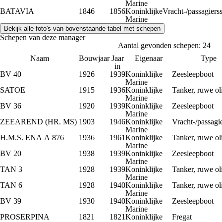
Marine
BATAVIA
1846
1856
Koninklijke
Vracht-/passagiers
Marine
Schepen van deze manager
Aantal gevonden schepen: 24
Naam
Bouwjaar
Jaar
Eigenaar
Type
in
BV 40
1926
1939
Koninklijke
Zeesleepboot
Marine
SATOE
1915
1936
Koninklijke
Tanker, ruwe ol
Marine
BV 36
1920
1939
Koninklijke
Zeesleepboot
Marine
ZEEAREND (HR. MS)
1903
1946
Koninklijke
Vracht-/passagi
Marine
H.M.S. ENA A 876
1936
1961
Koninklijke
Tanker, ruwe ol
Marine
BV 20
1938
1939
Koninklijke
Zeesleepboot
Marine
TAN 3
1928
1939
Koninklijke
Tanker, ruwe ol
Marine
TAN 6
1928
1940
Koninklijke
Tanker, ruwe ol
Marine
BV 39
1930
1940
Koninklijke
Zeesleepboot
Marine
PROSERPINA
1821
1821
Koninklijke
Fregat