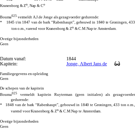
n
o
Kranenborg & Z
, Nap & C
025
Bouma
vermeldt A.J.de Jonge als gezagvoerder gedurende:
* 1845 t/m 1847 van de bark “Rabenhaupt”, gebouwd in 1840 te Groningen, 433
n
ton o.m., varend voor Kranenborg & Z
& C.M.Nap te Amsterdam.
Overige bijzonderheden
Geen
Datum vanaf:
1844
Kapitein:
Jonge, Albert Jans de
Familiegegevens en opleiding
Geen
De schepen van de kapitein
025
Bouma
vermeldt kapitein Ruyterman
(geen initialen)
als gezagvoerder
gedurende:
* 1848 van de bark “Rabenhaupt”, gebouwd in 1840 te Groningen, 433 ton o.m.,
n
varend voor Kranenborg & Z
& C.M.Nap te Amsterdam.
Overige bijzonderheden
Geen