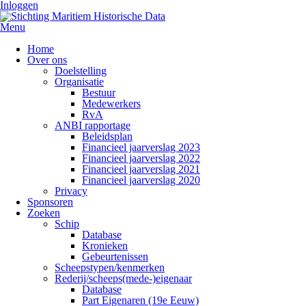
Inloggen
Menu
Home
Over ons
Doelstelling
Organisatie
Bestuur
Medewerkers
RvA
ANBI rapportage
Beleidsplan
Financieel jaarverslag 2023
Financieel jaarverslag 2022
Financieel jaarverslag 2021
Financieel jaarverslag 2020
Privacy
Sponsoren
Zoeken
Schip
Database
Kronieken
Gebeurtenissen
Scheepstypen/kenmerken
Rederij/scheeps(mede-)eigenaar
Database
Part Eigenaren (19e Eeuw)