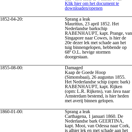
Klik hier om het document te
downloaden/openen
1852-04-20:
Sprang a leak
Mauritius, 23 april 1852. Het
Nederlandse barkschip
RABENHAUPT, kapt. Prange, van
Singapore naar Cowes, is hier de
20e dezer lek met schade aan het
tuig binnengelopen, hebbende op
68º O.L. hevige stormen
doorgestaan.
1855-08-00:
Damaged
Kaap de Goede Hoop
(Simonsbaai), 26 augustus 1855.
Het Nederlandse schip (opm: bark)
RABENHAUPT, kapt. Rijken
(opm: L.R. Rijkens), van Java naar
Amsterdam bestemd, is hier heden
met averij binnen gelopen.
1860-01-00:
Sprang a leak
Carthagena, 1 januari 1860. De
Nederlandse bark GEERTINA,
kapt. Mooi, van Odessa naar Cork,
is alhier lek en met schade aan het