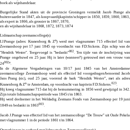
boek als wijnhandelaar.
Burgerlijke Stand akten uit de provincie Groningen vermeldt Jacob Prange als
buitenvaarder in 1847, als koopvaardijkapitein/schipper in 1850, 1859, 1860, 1863,
als expert in 1866, als grossier in 1867, 1870,
en als wijnhandelaar in 1868, 1872, 1873, 1874
Lidmaatschap zeemanscollege(s)
n
I.J.Prange (adres: Kranenborg & Z
) werd met vlagnummer 715 effectief lid van
Zeemanshoop per 17 juni 1845 op voordracht van F.D.Sickens. Zijn schip was de
002
"Hendrik Wester". Toegevoegd is "bedankt"
. Ten tijde van de inschrijving was
Prange ongehuwd en 25 jaar. Hij is later
(wanneer?)
getrouwd met een vrouw van
002a
24
.
In de Algemene Vergaderingen van 10/17 juni 1845 van het Amsterdamse
zeemanscollege Zeemanshoop werd als effectief lid voorgedragen/benoemd Jacob
Jans Prang
(sic)
, oud 25 jaar, voerend de bark “Hendrik Wester”, met als adres
n
023
Kranenborg & Z
te Amsterdam, op voordracht van kapitein F.D.Sickens.
.
Hij kreeg vlagnummer 715 dat bij de hernummering in 1856 werd gewijzigd in 342.
Zijn totale lidmaatschapsperriode was 1845 t/m 1863.
Hij werd deelnemer in het Weldadig Zeemans Fonds van Zeemanshoop per 19 juni
003
1849 en bedankt in 1863
.
Jacob J.Prange was effectief lid van het zeemanscollege “De Trouw” uit Oude Pekela
met vlagnummer 1 in de periode 1861 t/m 1864.
Opmerkingen in verband met lidmaatschap Zeemanscollege(s)