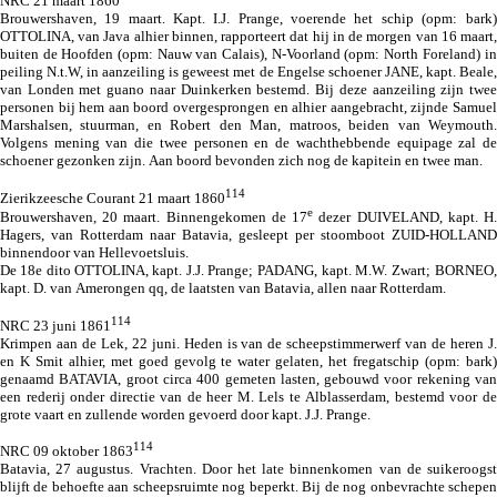
NRC 21 maart 1860
Brouwershaven, 19 maart. Kapt. I.J. Prange, voerende het schip (
opm: bark
)
OTTOLINA, van Java alhier binnen, rapporteert dat hij in de morgen van 16 maart,
buiten de Hoofden (
opm: Nauw van Calais
), N-Voorland (
opm: North Foreland
) in
peiling N.t.W, in aanzeiling is geweest met de Engelse schoener JANE, kapt. Beale,
van Londen met guano naar Duinkerken bestemd. Bij deze aanzeiling zijn twee
personen bij hem aan boord overgesprongen en alhier aangebracht, zijnde Samuel
Marshalsen, stuurman, en Robert den Man, matroos, beiden van Weymouth.
Volgens mening van die twee personen en de wachthebbende equipage zal de
schoener gezonken zijn. Aan boord bevonden zich nog de kapitein en twee man.
114
Zierikzeesche Courant 21 maart 1860
e
Brouwershaven, 20 maart. Binnengekomen de 17
dezer DUIVELAND, kapt. H.
Hagers, van Rotterdam naar Batavia, gesleept per stoomboot ZUID-HOLLAND
binnendoor van Hellevoetsluis.
De 18e dito
OTTOLINA, kapt. J.J. Prange
; PADANG, kapt. M.W. Zwart; BORNEO,
kapt. D. van Amerongen qq, de laatsten van Batavia, allen naar Rotterdam.
114
NRC 23 juni 1861
Krimpen aan de Lek, 22 juni. Heden is van de scheepstimmerwerf van de heren J.
en K Smit alhier, met goed gevolg te water gelaten, het fregatschip (
opm: bark
)
genaamd BATAVIA, groot circa 400 gemeten lasten, gebouwd voor rekening van
een rederij onder directie van de heer M. Lels te Alblasserdam, bestemd voor de
grote vaart en zullende worden gevoerd door kapt. J.J. Prange.
114
NRC 09 oktober 1863
Batavia, 27 augustus. Vrachten. Door het late binnenkomen van de suikeroogst
blijft de behoefte aan scheepsruimte nog beperkt. Bij de nog onbevrachte schepen