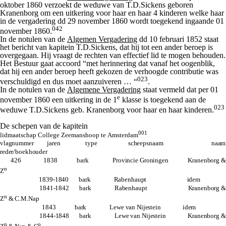
oktober 1860 verzoekt de weduwe van T.D.Sickens geboren
Kranenborg om een uitkering voor haar en haar 4 kinderen welke haar
in de vergadering dd 29 november 1860 wordt toegekend ingaande 01
042
november 1860.
In de notulen van de
Algemen Vergadering
dd 10 februari 1852 staat
het bericht van kapitein T.D.Sickens, dat hij tot een ander beroep is
overgegaan. Hij vraagt de rechten van effectief lid te mogen behouden.
Het Bestuur gaat accoord “met herinnering dat vanaf het oogenblik,
dat hij een ander beroep heeft gekozen de verhoogde contributie was
023
verschuldigd en dus moet aanzuiveren … “
.
In de notulen van de
Algemene Vergadering
staat vermeld dat per 01
e
november 1860 een uitkering in de 1
klasse is toegekend aan de
023
weduwe T.D.Sickens geb. Kranenborg voor haar en haar kinderen.
De schepen van de kapitein
001
lidmaatschap College Zeemanshoop te Amsterdam
vlagnummer jaren type scheepsnaam naam
reder/boekhouder
426 1838 bark Provincie Groningen Kranenborg &
n
Z
1839-1840 bark Rabenhaupt idem
1841-1842 bark Rabenhaupt Kranenborg &
n
Z
& C.M.Nap
1843 bark Lewe van Nijestein idem
1844-1848 bark Lewe van Nijestein Kranenborg &
n
o