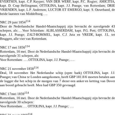
EVERTSEN, kapt. C.P. Kuyper; VAN DER WERF, kapt. P.C. Rogier; AMICITIA,
kapt. D. Crap Hellingman;
OTTOLINA, kapt. J.J. Prange, van Rotterdam;
DRIE
VRIENDEN, kapt. L.P. Anderson; LUCTOR ET EMERGO, kapt. S. Ouwehand, de
beide laatsten van Middelburg…..
114
NRC 29 juni 1854
Door de Nederlandsche Handel-Maatschappij zijn bevracht de navolgende 43
schepen, als:….Voor Schiedam: ALBLASSERDAM, kapt. P.G. Pott;
OTTOLINA,
kapt. J.J. Prange
; ZALT-BOMMEL, kapt. C.J. Juta en VREDE, kapt. J.L. ter
Bruggen, alle vier van Rotterdam.
114
NRC 17 mei 1856
Rotterdam, 16 mei. Door de Nederlandsche Handel-Maatschappij zijn bevracht de
navolgende 31 schepen, als:
Voor Rotterdam: …..OTTOLINA, kapt. J.J. Prange;…..
114
NRC 21 november 1858
Deal, 18 november. Het Nederlandse schip (
opm: bark
) OTTOLINA, kapt. J.J.
Pranger, van China te Londen aangekomen, heeft GBP 181.8/6 moeten betalen aan
de logger die het schip in de morgen van 7 dezer een anker en ketting van Dover
aan boord gebracht heeft. Men had GBP 350 gevraagd.
114
NRC 17mei 1859
Rotterdam, 16 mei. Door de Nederlandsche Handel-Maatschappij zijn bevracht de
navolgende 30 schepen:
Voor Rotterdam:…. OTTOLINA, kapt. J.J. Prange; ….
114