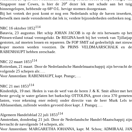
e
Singapore naar Cowes, is hier de 20
dezer lek met schade aan het tuig
binnengelopen, hebbende op 68º O.L. hevige stormen doorgestaan.
Bij het vertrek der post komt er nog een Nederlands schip de haven inwerken,
hetwelk men mede veronderstelt dat lek is; verdere bijzonderheden ontbreken nog.
114
NRC 16 oktober 1852
Batavia, 23 augustus. Het schip JOHAN JACOB is op de reis herwaarts op het
Prinsen-eiland totaal verongelukt. De REGINA heeft bij het vertrek van Tjillatjap
gestoten, zal moeten lossen en repareren. De FOP SMIT zal gedeeltelijk met nieuw
koper moeten worden voorzien. De PRINS VELDMAARSCHALK en
de
RABENHAUPT hebben zeeschade
.
114
NRC 22 maart 1853
Rotterdam, 21 maart. Door de Nederlandsche Handelmaatschappij zijn bevracht de
volgende 25 schepen als:….
Voor Amsterdam: RABENHAUPT, kapt. Prange;….
114
NRC 21 mei 1853
Kinderdijk, 19 mei. Heden is van de werf van de heren J. & K. Smit alhier met het
beste gevolg te water gelaten het barkschip OTTOLINA, groot circa 370 gemeten
lasten, voor rekening ener rederij onder directie van de heer Murk Lels te
Alblasserdam, zullende worden gevoerd door kapt. J. Prange
r
…..
114
Algemeen Handelsblad 22 juli 1853
Amsterdam, donderdag 21 juli. Door de Nederlandsche Handel-Maatschappij zijn
bevracht de navolgende 14 schepen, als:
Voor Amsterdam: MARGARETHA JOHANNA, kapt. M. Schou; ADMIRAAL JAN