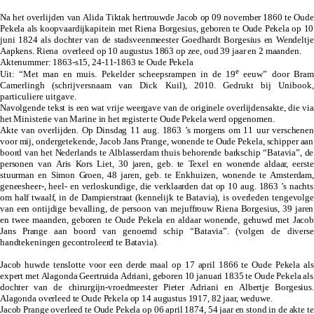
Na het overlijden van Alida Tiktak hertrouwde Jacob op 09 november 1860 te Oude
Pekela als koopvaardijkapitein met Riena Borgesius, geboren te Oude Pekela op 10
juni 1824 als dochter van de stadsveenmeester Goedhardt Borgesius en Wendeltje
Aapkens. Riena overleed op 10 augustus 1863 op zee, oud 39 jaar en 2 maanden.
Aktenummer: 1863-s15, 24-11-1863 te Oude Pekela
e
Uit: “
Met man en muis. Pekelder scheepsrampen in de 19
eeuw
” door Bram
Camerlingh (schrijversnaam van Dick Kuil), 2010. Gedrukt bij Unibook,
particuliere uitgave.
Navolgende tekst is een wat vrije weergave van de originele overlijdensakte, die via
het Ministerie van Marine in het register te Oude Pekela werd opgenomen.
Akte van overlijden. Op Dinsdag 11 aug. 1863 ’s morgens om 11 uur verschenen
voor mij, ondergetekende, Jacob Jans Prange, wonende te Oude Pekela, schipper aan
boord van het Nederlands te Alblasserdam thuis behorende barkschip “Batavia”, de
personen van Aris Kors Liet, 30 jaren, geb. te Texel en wonende aldaar, eerste
stuurman en Simon Groen, 48 jaren, geb. te Enkhuizen, wonende te Amsterdam,
geneesheer-, heel- en verloskundige, die verklaarden dat op 10 aug. 1863 ’s nachts
om half twaalf, in de Dampierstraat (
kennelijk te Batavia)
, is overleden tengevolge
van een ontijdige bevalling, de persoon van mejuffrouw Riena Borgesius, 39 jaren
en twee maanden, geboren te Oude Pekela en aldaar wonende, gehuwd met Jacob
Jans Prange aan boord van genoemd schip “Batavia”. (
volgen de diverse
handtekeningen gecontroleerd te Batavia)
.
Jacob huwde tenslotte voor een derde maal op 17 april 1866 te Oude Pekela als
expert met Alagonda Geertruida Adriani, geboren 10 januari 1835 te Oude Pekela als
dochter van de chirurgijn-vroedmeester Pieter Adriani en Albertje Borgesius.
Alagonda overleed te Oude Pekela op 14 augustus 1917, 82 jaar, weduwe.
Jacob Prange overleed te Oude Pekela op 06 april 1874, 54 jaar en stond in de akte te