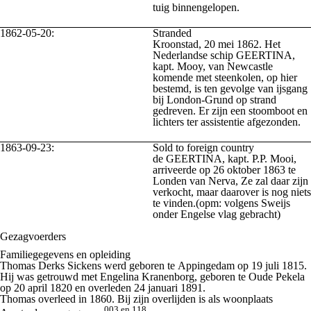
tuig binnengelopen.
1862-05-20:
Stranded
Kroonstad, 20 mei 1862. Het
Nederlandse schip GEERTINA,
kapt. Mooy, van Newcastle
komende met steenkolen, op hier
bestemd, is ten gevolge van ijsgang
bij London-Grund op strand
gedreven. Er zijn een stoomboot en
lichters ter assistentie afgezonden.
1863-09-23:
Sold to foreign country
de GEERTINA, kapt. P.P. Mooi,
arriveerde op 26 oktober 1863 te
Londen van Nerva, Ze zal daar zijn
verkocht, maar daarover is nog niets
te vinden.(opm: volgens Sweijs
onder Engelse vlag gebracht)
Gezagvoerders
Familiegegevens en opleiding
Thomas Derks Sickens werd geboren te Appingedam op 19 juli 1815.
Hij was getrouwd met Engelina Kranenborg, geboren te Oude Pekela
op 20 april 1820 en overleden 24 januari 1891.
Thomas overleed in 1860. Bij zijn overlijden is als woonplaats
003 en 118