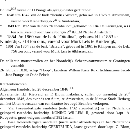
025
Bouma
vermeldt J.J.Prange als gezagvoerder gedurende:
* 1846 t/m 1847 van de bark “Hendrik Wester”, gebouwd in 1826 te Amsterdam,
n
varend voor Kranenborg & Z
te Amsterdam;
* 1849 t/m 1852 van de bark “Rabenhaupt”, gebouwd in 1840 te Groningen, 433
n
ton o.m., varend voor Kranenborg & Z
& C.M.Nap te Amsterdam;
* 1854 t/m 1860 van de bark “Ottolina”, gebouwdd in 1853 te
Kinderdijk, 714 ton o.m., varend voor Murk Lels te Kinderdijk;
* 1861 t/m 1864 van de bark “Batavia”, gebouwd in 1861 te Krimpen aan de Lek,
756 ton o.m., varend voor Murk Lels te Alblasserdam.
De collectie monsterrollen op het Noordelijk Scheepvaartmuseum te Groningen
vermeldt:
26 februari 1838, schip “Hoop”, kapitein Willem Kiers Kok,
lichtmatroos Jacob
Jans Prange uit Oude Pekela.
Krantenberichten
114
Algemeen Handelsblad 28 deceember 1846
e
Advertentie. H.J. Rietveld en P. Blom, makelaars, zullen op maandag de 28
december 1846, des avonds ten 6 ure, te Amsterdam, in de Nieuwe Stads Herberg
aan het IJ, ten overstaan van een daartoe bevoegd Beambte verkopen:
- Vier tweeëndertigste aandelen (ieder 1/32 afzonderlijk) in het Nederlands
gekoperd tweedeks barkschip KONING WILLEM II, gevoerd door kapt. A.
Rocquette, groot volgens meetbrief 382 lasten.
- Twee tweeëndertigste aandelen (mede ieder afzonderlijk) in het Nederlands
gekoperd tweedeks barkschip GEERTRUIDA, laatst gevoerd door kapt. G. Blom,