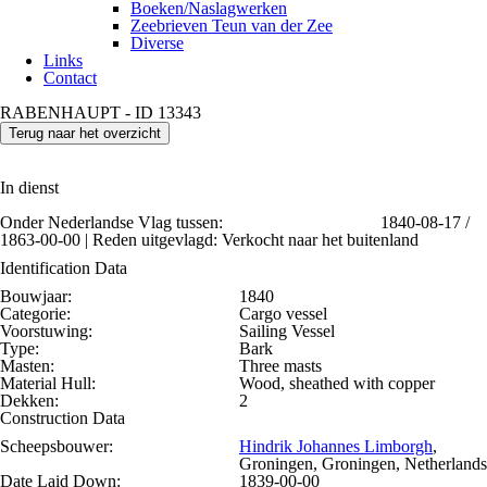
Boeken/Naslagwerken
Zeebrieven Teun van der Zee
Diverse
Links
Contact
RABENHAUPT - ID 13343
Terug naar het overzicht
In dienst
Onder Nederlandse Vlag tussen:
1840-08-17 /
1863-00-00 | Reden uitgevlagd: Verkocht naar het buitenland
Identification Data
Bouwjaar:
1840
Categorie:
Cargo vessel
Voorstuwing:
Sailing Vessel
Type:
Bark
Masten:
Three masts
Material Hull:
Wood, sheathed with copper
Dekken:
2
Construction Data
Scheepsbouwer:
Hindrik Johannes Limborgh
,
Groningen, Groningen, Netherlands
Date Laid Down:
1839-00-00