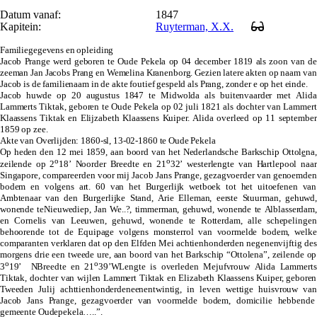
Datum vanaf:
1847
Kapitein:
Ruyterman, X.X.
Familiegegevens en opleiding
Jacob Prange werd geboren te Oude Pekela op 04 december 1819 als zoon van de
zeeman Jan Jacobs Prang en Wemelina Kranenborg. Gezien latere akten op naam van
Jacob is de familienaam in de akte foutief gespeld als Prang, zonder e op het einde.
Jacob huwde op 20 augustus 1847 te Midwolda als buitenvaarder met Alida
Lammerts Tiktak, geboren te Oude Pekela op 02 juli 1821 als dochter van Lammert
Klaassens Tiktak en Elijzabeth Klaassens Kuiper. Alida overleed op 11 september
1859 op zee.
Akte van Overlijden: 1860-sl, 13-02-1860 te Oude Pekela
Op heden den 12 mei 1859, aan boord van het Nederlandsche Barkschip Ottol
e
na,
o
o
zeilende op 2
18’ Noorder Breedte en 21
32’ westerlengte van Hartlepool naar
Singapore, compareerden voor mij Jacob Jans Prange, gezagvoerder van genoemden
bodem en volgens art. 60 van het Burgerlijk wetboek tot het uitoefenen van
Ambtenaar van den Burgerlijke Stand, Arie Elleman, eerste Stuurman, gehuwd,
wonende teNieuwediep, Jan We..?, timmerman, gehuwd, wonende te Alblasserdam,
en Cornelis van Leeuwen, gehuwd, wonende te Rotterdam, alle schepelingen
behoorende tot de Equipage volgens monsterrol van voormelde bodem, welke
comparanten verklaren dat op den Elfden Mei achtienhonderden negenenvijftig des
morgens drie een tweede ure, aan boord van het Barkschip “Ottolena”, zeilende op
o
o
3
19’ NBreedte en 21
39’WLengte is overleden Mejufvrouw Alida Lammerts
Tiktak, dochter van wijlen Lammert Tiktak en Elizabeth Klaassens Kuiper, geboren
Tweeden Julij achttienhonderdeneenentwintig, in leven wettige huisvrouw van
Jacob Jans Prange, gezagvoerder van voormelde bodem, domicilie hebbende
gemeente Oudepekela…..”.