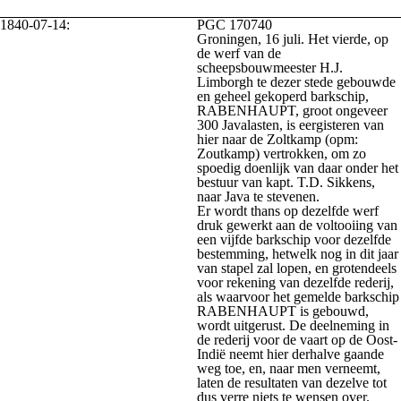
1840-07-14:
PGC 170740
Groningen, 16 juli. Het vierde, op
de werf van de
scheepsbouwmeester H.J.
Limborgh te dezer stede gebouwde
en geheel gekoperd barkschip,
RABENHAUPT, groot ongeveer
300 Javalasten, is eergisteren van
hier naar de Zoltkamp (opm:
Zoutkamp) vertrokken, om zo
spoedig doenlijk van daar onder het
bestuur van kapt. T.D. Sikkens,
naar Java te stevenen.
Er wordt thans op dezelfde werf
druk gewerkt aan de voltooiing van
een vijfde barkschip voor dezelfde
bestemming, hetwelk nog in dit jaar
van stapel zal lopen, en grotendeels
voor rekening van dezelfde rederij,
als waarvoor het gemelde barkschip
RABENHAUPT is gebouwd,
wordt uitgerust. De deelneming in
de rederij voor de vaart op de Oost-
Indië neemt hier derhalve gaande
weg toe, en, naar men verneemt,
laten de resultaten van dezelve tot
dus verre niets te wensen over.