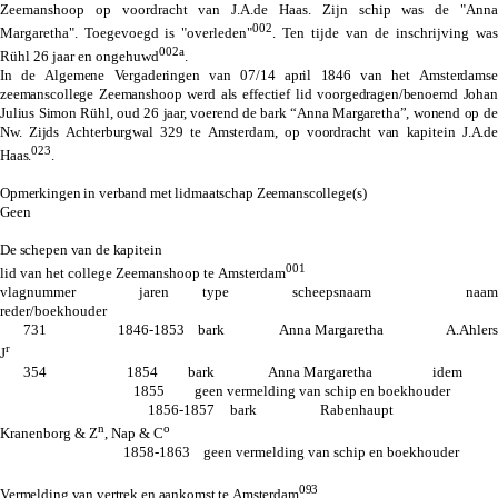
Zeemanshoop op voordracht van J.A.de Haas. Zijn schip was de "Anna
002
Margaretha". Toegevoegd is "overleden"
. Ten tijde van de inschrijving was
002a
Rühl 26 jaar en ongehuwd
.
In de Algemene Vergaderingen van 07/14 april 1846 van het Amsterdamse
zeemanscollege Zeemanshoop werd als effectief lid voorgedragen/benoemd Johan
Julius Simon Rühl, oud 26 jaar, voerend de bark “Anna Margaretha”, wonend op de
Nw. Zijds Achterburgwal 329 te Amsterdam, op voordracht van kapitein J.A.de
023
Haas.
.
Opmerkingen in verband met lidmaatschap Zeemanscollege(s)
Geen
De schepen van de kapitein
001
lid van het college Zeemanshoop te Amsterdam
vlagnummer jaren type scheepsnaam naam
reder/boekhouder
731 1846-1853 bark Anna Margaretha A.Ahlers
r
J
354 1854 bark Anna Margaretha idem
1855 geen vermelding van schip en boekhouder
1856-1857 bark Rabenhaupt
n
o
Kranenborg & Z
, Nap & C
1858-1863 geen vermelding van schip en boekhouder
093
Vermelding van vertrek en aankomst te Amsterdam