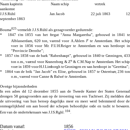
Naam kapitein Naam schip vertrek
aankomst
J.J.S.Rühl Jan Jacob 22 juli 1863 12
september 1863
025
Bouma
vermeldt J.J.S.Rühl als gezagvoerder gedurende:
* 1847 t/m 1855 van het fregat “Anna Margaretha”, gebouwd in 1841 te
r
Alblasserdam, 620 ton, varend voor A.Ahlers J
te Amsterdam. Het schip
voer in 1856 voor Mr. F.U.H.Reiger te Amsterdam en was herdoopt in
“Provincie Drenthe”;
* 1857 t/m 1858 van de bark “Rabenhaupt”, gebouwd in 1840 te Groningen, 433
n
ton o.m., varend voor Kranenborg & Z
& C.M.Nap te Amsterdam. Het schip
voer in 1859 voor H.J.Limborgh te Groningen en was herdoopt in “Geertina”;
* 1864 van de brik “Jan Jacob” ex Elise, gebouwd in 1857 te Osterrisør, 236 ton
o.m., varend voor Canne & Balwé te Amsterdam.
Overige bijzonderheden
In een adres dd 12 december 1855 aan de Tweede Kamer der Staten Generaal
drongen 58 gezagvoerders aan op de invoering van een Tuchtwet. Zij meldden dat
de uitvoering van hun beroep dagelijks meer en meer werd belemmerd door de
onmogelijkheid om aan boord der schepen behoorlijke orde en tucht te bewaren.
104
Een van de ondertekenaars was J.J.S.R
u
hl.
.
Datum vanaf:
1856