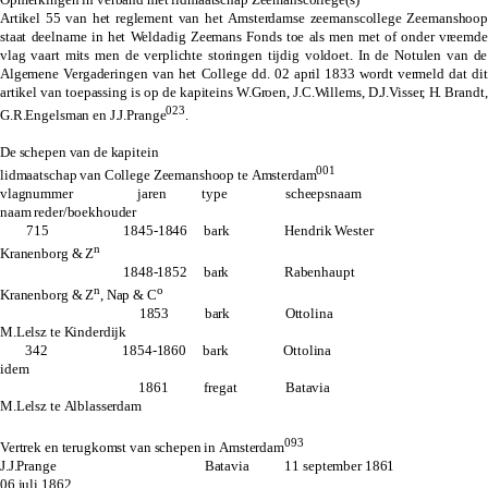
Artikel 55 van het reglement van het Amsterdamse zeemanscollege Zeemanshoop
staat deelname in het Weldadig Zeemans Fonds toe als men met of onder vreemde
vlag vaart mits men de verplichte storingen tijdig voldoet. In de Notulen van de
Algemene Vergaderingen van het College dd. 02 april 1833 wordt vermeld dat dit
artikel van toepassing is op de kapiteins W.Groen, J.C.Willems, D.J.Visser, H. Brandt,
023
G.R.Engelsman en
J.J.Prange
.
De schepen van de kapitein
001
lidmaatschap van College Zeemanshoop te Amsterdam
vlagnummer jaren type scheepsnaam
naam reder/boekhouder
715 1845-1846 bark Hendrik Wester
n
Kranenborg & Z
1848-1852 bark Rabenhaupt
n
o
Kranenborg & Z
, Nap & C
1853 bark Ottolina
M.Lelsz te Kinderdijk
342 1854-1860 bark Ottolina
idem
1861 fregat Batavia
M.Lelsz te Alblasserdam
093
Vertrek en terugkomst van schepen in Amsterdam
J.J.Prange Batavia 11 september 1861
06 juli 1862