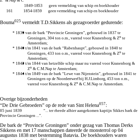
Z
& Nap & C
1849-1853 geen vermelding van schip en boekhouder
161 1854-1859 geen vermelding van schip en boekhouder
025
Bouma
vermeldt T.D.Sikkens als gezagvoerder gedurende:
* 1839 van de bark “Provincie Groningen”, gebouwd in 1837 te
n
Groningen, 304 ton o.m., varend voor Kranenborg & Z
te
Amsterdam;
* 1840 t/m 1841 van de bark “Rabenhaupt”, gebouwd in 1840 te
n
Groningen, 433 ton o.m., varend voor Kranenborg & Z
te
Amsterdam;
* 1842 t/m 1844 van hetzelfde schip maar nu varend voor Kranenborg &
n
Z
& C.M.Nap te Amsterdam;
* 1844 t/m 1849 van de bark “Lewe van Nijenstein”, gebouwd in 1841 te
Groningen
op de Noorderrwerf bij H.J.Limborg
, 453 ton o.m.,
n
varend voor Kranenborg & Z
& C.M.Nap te Amsterdam.
Overige bijzonderheden
057
“De Drie Gebroeders” op de rede van Sint Helena
:
05 juni 1839 “... ter rheede alhier aangekomen kaptijn Sikkes bark de
Provincie Groningen ...”.
De bark de “Provincie Groningen” onder gezag van Thomas Derks
Sikkens en met 17 manschappen dateerde de monsterrol op 04
augustus 1838 met bestemming Batavia. De boekhouders waren
011