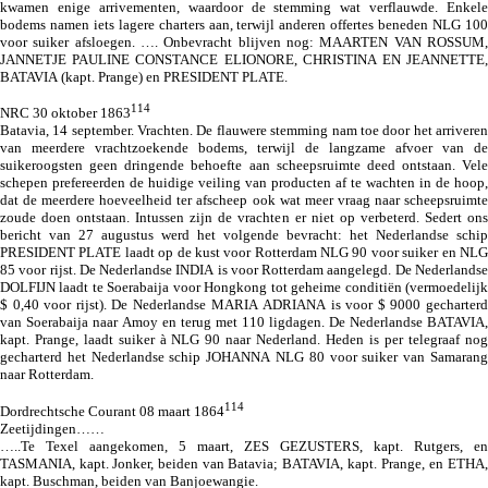
kwamen enige arrivementen, waardoor de stemming wat verflauwde. Enkele
bodems namen iets lagere charters aan, terwijl anderen offertes beneden NLG 100
voor suiker afsloegen. …. Onbevracht blijven nog: MAARTEN VAN ROSSUM,
JANNETJE PAULINE CONSTANCE ELIONORE, CHRISTINA EN JEANNETTE,
BATAVIA (kapt. Prange)
en PRESIDENT PLATE.
114
NRC 30 oktober 1863
Batavia, 14 september. Vrachten. De flauwere stemming nam toe door het arriveren
van meerdere vrachtzoekende bodems, terwijl de langzame afvoer van de
suikeroogsten geen dringende behoefte aan scheepsruimte deed ontstaan. Vele
schepen prefereerden de huidige veiling van producten af te wachten in de hoop,
dat de meerdere hoeveelheid ter afscheep ook wat meer vraag naar scheepsruimte
zoude doen ontstaan. Intussen zijn de vrachten er niet op verbeterd. Sedert ons
bericht van 27 augustus werd het volgende bevracht: het Nederlandse schip
PRESIDENT PLATE laadt op de kust voor Rotterdam NLG 90 voor suiker en NLG
85 voor rijst. De Nederlandse INDIA is voor Rotterdam aangelegd. De Nederlandse
DOLFIJN laadt te Soerabaija voor Hongkong tot geheime conditiën (vermoedelijk
$ 0,40 voor rijst). De Nederlandse MARIA ADRIANA is voor $ 9000 gecharterd
van Soerabaija naar Amoy en terug met 110 ligdagen.
De Nederlandse BATAVIA,
kapt. Prange, laadt suiker à NLG 90 naar Nederland
. Heden is per telegraaf nog
gecharterd het Nederlandse schip JOHANNA NLG 80 voor suiker van Samarang
naar Rotterdam.
114
Dordrechtsche Courant 08 maart 1864
Zeetijdingen……
…..Te Texel aangekomen, 5 maart, ZES GEZUSTERS, kapt. Rutgers, en
TASMANIA, kapt. Jonker, beiden van Batavia;
BATAVIA, kapt. Prange,
en ETHA,
kapt. Buschman, beiden van Banjoewangie.