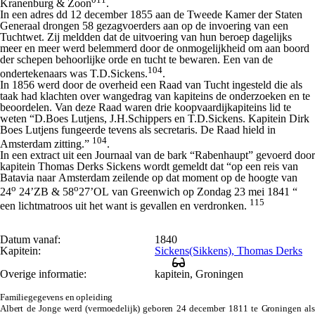
Kranenburg & Zoon
.
In een adres dd 12 december 1855 aan de Tweede Kamer der Staten
Generaal drongen 58 gezagvoerders aan op de invoering van een
Tuchtwet. Zij meldden dat de uitvoering van hun beroep dagelijks
meer en meer werd belemmerd door de onmogelijkheid om aan boord
der schepen behoorlijke orde en tucht te bewaren. Een van de
104
ondertekenaars was T.D.Sickens.
.
In 1856 werd door de overheid een Raad van Tucht ingesteld die als
taak had klachten over wangedrag van kapiteins de onderzoeken en te
beoordelen. Van deze Raad waren drie koopvaardijkapiteins lid te
weten “D.Boes Lutjens, J.H.Schippers en T.D.Sickens. Kapitein Dirk
Boes Lutjens fungeerde tevens als secretaris. De Raad hield in
104
Amsterdam zitting.”
.
In een extract uit een Journaal van de bark “Rabenhaupt” gevoerd door
kapitein Thomas Derks Sickens wordt gemeldt dat “op een reis van
Batavia naar Amsterdam zeilende op dat moment op de hoogte van
o
o
24
24’ZB & 58
27’OL van Greenwich op Zondag 23 mei 1841 “
115
een lichtmatroos uit het want is gevallen en verdronken.
Datum vanaf:
1840
Kapitein:
Sickens(Sikkens), Thomas Derks
Overige informatie:
kapitein, Groningen
Familiegegevens en opleiding
Albert de Jonge werd
(vermoedelijk)
geboren 24 december 1811 te Groningen als