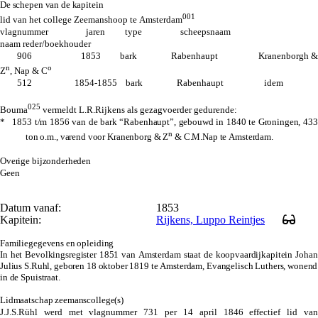
De schepen van de kapitein
001
lid van het college Zeemanshoop te Amsterdam
vlagnummer jaren type scheepsnaam
naam reder/boekhouder
906 1853 bark Rabenhaupt Kranenborgh &
n
o
Z
, Nap & C
512 1854-1855 bark Rabenhaupt idem
025
Bouma
vermeldt L.R.Rijkens als gezagvoerder gedurende:
* 1853 t/m 1856 van de bark “Rabenhaupt”, gebouwd in 1840 te Groningen, 433
n
ton o.m., varend voor Kranenborg & Z
& C.M.Nap te Amsterdam.
Overige bijzonderheden
Geen
Datum vanaf:
1853
Kapitein:
Rijkens, Luppo Reintjes
Familiegegevens en opleiding
In het Bevolkingsregister 1851 van Amsterdam staat de koopvaardijkapitein Johan
Julius S.Ruhl, geboren 18 oktober 1819 te Amsterdam, Evangelisch Luthers, wonend
in de Spuistraat.
Lidmaatschap zeemanscollege(s)
J.J.S.Rühl werd met vlagnummer 731 per 14 april 1846 effectief lid van