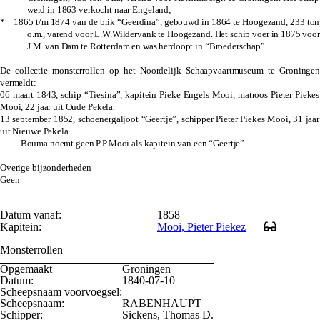
werd in 1863 verkocht naar Engeland;
* 1865 t/m 1874 van de brik “Geerdina”, gebouwd in 1864 te Hoogezand, 233 ton
o.m., varend voor L.W.Wildervank te Hoogezand. Het schip voer in 1875 voor
J.M. van Dam te Rotterdam en was herdoopt in “Broederschap”.
De collectie monsterrollen op het Noordelijk Schaapvaartmuseum te Groningen
vermeldt:
06 maart 1843, schip “Tiesina”, kapitein Pieke Engels Mooi,
matroos Pieter Piekes
Mooi, 22 jaar uit Oude Pekela.
13 september 1852, schoenergaljoot “Geertje”, schipper Pieter Piekes Mooi, 31 jaar
uit Nieuwe Pekela.
Bouma noemt geen P.P.Mooi als kapitein van een “Geertje”
.
Overige bijzonderheden
Geen
Datum vanaf:
1858
Kapitein:
Mooi, Pieter Piekez
Monsterrollen
Opgemaakt
Groningen
Datum:
1840-07-10
Scheepsnaam voorvoegsel:
Scheepsnaam:
RABENHAUPT
Schipper:
Sickens, Thomas D.