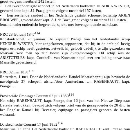
groot volgens meetbrief 242 lasten.
- Een tweeëndertigste aandeel in het Nederlands barkschip HENDRIK WESTER,
gevoerd door kapt. J.J. Praag, groot volgens meetbrief 157 lasten.
- Een zestiende aandeel in het Nederlands gezinkt schoener kofschip ARJEN
BROUWER, gevoerd door kapt. A.J. de Boer, groot volgens meetbrief 111 lasten.
Iemand nader onderricht begerende, spreke met bovengenoemde makelaars.
114
NRC 23 februari 1847
Konstantinopel, 28 januari. De kapitein Prange van het Nederlandse schip
HENDRIK WESTER, hier aangekomen, rapporteert, dat hij in de archipel hevig
tegen een schip heeft gestoten, hetwelk hij gelooft dadelijk te zijn gezonken en
waarvan twee man op zijn boord zijn overgesprongen. Dit schip was de
ARISTOTELES, kapt. Coronelli, van Konstantinopel met een lading tarwe naar
Marseille gedestineerd.
114
NRC 02 mei 1850
Rotterdam, 1 mei. Door de Nederlandsche Handel-Maatschappij zijn bevracht de
navolgende 37 schepen, als:…..Voor Amsterdam: …. RABENHAUPT, kapt.
Prange….
114
Provinciale Groninger Courant 02 juli 1850
Het schip RABENHAUPT, kapt. Prange, den 16 juni van het Nieuwe Diep naar
Batavia vertrokken, bevond zich volgens brief van de gezagvoerder de 20 dito in
het Engelse Kanaal bij Bevezier, equipage en passagiers genoten de besten
welstand.
114
Dordrechtsche Courant 17 juni 1852
Mauritius, 23 april. Het Nederlandse barkschip RABENHAUPT, kapt. Prange, van