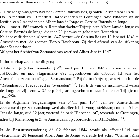
zoon van de wolkammer Jan Pieters de Jong en Grietje Heidelberg.
A.J. de Jonge was getrouwd met Gerzina Barends Bos, geboren 12 september 1820.
Op 06 februari en 09 februari 1845overleden te Groningen twee kinderen op de
leeftijd van 2 maanden van Albert Jans de Jonge en Gerzina Barends de Jonge.
Op 11 maart 1863 trouwde te Rotterdan dochter Trijntje van Albert Jans de Jonge en
Gerzina Barends de Jonge, die toen 20 jaar was en geboren te Rotterdam
Na het overlijden van Albert in 1847 hertrouwde Gerzina Bos op 10 februari 1848 te
Amsterdam met de zeeman Tjerko Roseboom. Zij deed afstand van de uitkering
door Zeemanshoop.
Volgens het Archief van Zeemanshoop overleed Albert Jans in 1847.
Lidmaatschap zeemanscollege(s)
n
A.J.de Jonge (adres Kranenborg Z
) werd per 11 juni 1844 op voordracht van
J.H.Deddes en met vlagnummer 682 ingeschreven als effectief lid van het
Amsterdams zeemanscollege "Zeemanshoop". Bij de inschrijving was zijn schip de
002
"Rabenhaupt". Toegevoegd is "overleden"
. Ten tijde van de inschrijving waren
de Jonge en zijn vrouw 32 resp. 24 jaar. Ingeschreven staat 1 dochter Trijntje uit
002a
1842
.
In de Algemene Vergaderingen van 04/11 juni 1844 van het Amsterdamse
zeemanscollege Zeemanshoop werd als effectief lid voorgesteld/aangenomen Albert
Jans de Jonge, oud 32 jaar, voerend de bark “Rabenhaupt”, wonende te Groningen,
n
023
adres bij Kranenborg & Z
te Amsterdam, op voordracht van J.H.Deddes.
.
In de Bestuursvergadering dd 02 februari 1844 wordt als effectief lid met
vlagnummer 20 benoemd Albert Jans de Jonge voerende het schip “Urania”. Zijn