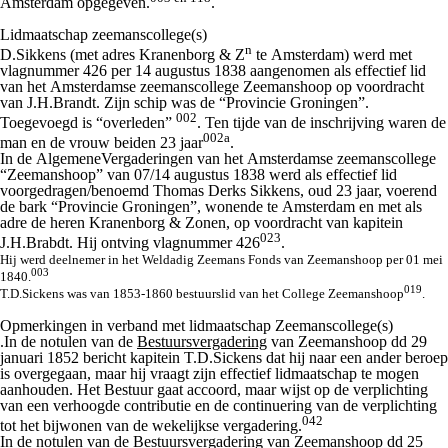
Amsterdam opgegeven.
.
Lidmaatschap zeemanscollege(s)
n
D.Sikkens (met adres Kranenborg & Z
te Amsterdam) werd met
vlagnummer 426 per 14 augustus 1838 aangenomen als effectief lid
van het Amsterdamse zeemanscollege Zeemanshoop op voordracht
van J.H.Brandt. Zijn schip was de “Provincie Groningen”.
002
Toegevoegd is “overleden”
. Ten tijde van de inschrijving waren de
002a
man en de vrouw beiden 23 jaar
.
In de AlgemeneVergaderingen van het Amsterdamse zeemanscollege
“Zeemanshoop” van 07/14 augustus 1838 werd als effectief lid
voorgedragen/benoemd Thomas Derks Sikkens, oud 23 jaar, voerend
de bark “Provincie Groningen”, wonende te Amsterdam en met als
adre de heren Kranenborg & Zonen, op voordracht van kapitein
023
J.H.Brabdt. Hij ontving vlagnummer 426
.
Hij werd deelnemer in het Weldadig Zeemans Fonds van Zeemanshoop per 01 mei
003
1840.
019
T.D.Sickens was van 1853-1860 bestuurslid van het College Zeemanshoop
.
Opmerkingen in verband met lidmaatschap Zeemanscollege(s)
.In de notulen van de
Bestuursvergadering
van Zeemanshoop dd 29
januari 1852 bericht kapitein T.D.Sickens dat hij naar een ander beroep
is overgegaan, maar hij vraagt zijn effectief lidmaatschap te mogen
aanhouden. Het Bestuur gaat accoord, maar wijst op de verplichting
van een verhoogde contributie en de continuering van de verplichting
042
tot het bijwonen van de wekelijkse vergadering.
In de notulen van de
Bestuursvergadering
van Zeemanshoop dd 25