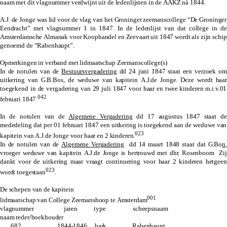
naam met dit vlagnummer verdwijnt uit de ledenlijsten in de AAKZ nà 1844.
A.J. de Jonge was lid voor de vlag van het Groninger zeemanscollege “De Groninger
Eendracht” met vlagnummer 1 in 1847. In de ledenlijst van dat college in de
Amsterdamsche Almanak voor Koophandel en Zeevaart uit 1847 wordt als zijn schip
genoemd de “Rabenhaupt”.
Opmerkingen in verband met lidmaatschap Zeemanscollege(s)
In de notulen van de
Bestuursvergadering
dd 24 juni 1847 staat een verzoek om
uitkering van G.B.Bos, de weduwe van kapitein A.J.de Jonge. Deze wordt haar
toegekend in de vergadering van 29 juli 1847 voor haar en twee kinderen m.i.v.01
042
februari 1847.
In de notulen van de
Algemene Vergadering
dd 17 augustus 1847 staat de
mededeling dat per 01 februari 1847 een uitkering is toegekend aan de weduwe van
023
kapitein van A.J.de Jonge voor haar en 2 kinderen.
In de notulen van de
Algemene Vergadering
dd 14 maart 1848 staat dat G.Bo
n
,
vroeger weduwe van kapitein A.J.de Jonge is hertrouwd met dhr. Rosenboom Zij
dankt voor de uitkering maar vraagt continuering voor haar 2 kinderen hetgeen
023
wordt toegestaan
.
De schepen van de kapitein
001
lidmaatschap van College Zeemanshoop te Amsterdam
vlagnummer jaren type scheepsnaam
naam reder/boekhouder
682 1844-1846 bark Rabenhaupt