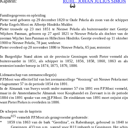
Kapitein:
RÜHL, JOHAN JULIUS SIMON
Familiegegevens en opleiding
Pieter werd geboren op 29 december 1820 te Oude Pekela als zoon van de schipper
Pieke Engels Mooi en Albertje Hindriks Mulder.
Pieter trouwde op 23 mei 1851 te Nieuwe Pekela als buitenvaarder met Geertje
Wijchers Panman, geboren op 27 april 1821 te Nieuwe Pekela als dochter van de
zeeman Wijcher Jans Panman en Hillechien Hindriks. Geertje overleed op 11 oktober
1900 te Nieuwe Pekela, 78 jaar, weduwe.
Pieter overleed op 20 november 1886 te Nieuwe Pekela, 65 jaar, rentenier.
In Burgerlijke Stand akten uit de provincie Groningen wordt Pieter vermeld als
buitenvaarder in 1851, als schipper in 1852, 1856, 1858, 1860, 1863 en als
rentenier/zonder beroep in 1874, 1875, 1876, 1886.
Lidmaatschap van zeemanscollege(s)
P.P.Mooi was effectief lid van het zeemanscollege “Voorzorg” uit Nieuwe Pekela met
vlagnummer 57 in de periode 1854 t/m 1891.
In de Almanak van Sweys wordt onder nummer 57 t/m 1891 een P.P.Mooi vermeld,
maar in de Amsterdamsche Almanak voor Koophandel en Zeevaart is in de periode
1884 t/m 1891 sprake van een
H
.P.Mooi. De einddatum van 1891 moet onjuist zijn
want Pieter Piekes is overleden in 1886.
De schepen van de kapitein
025
Bouma
vermeldt P.P.Mooi als gezagvoerder gedurende:
* 1859 t/m 1863 van de bark “Geerdina”, ex Rabenhaupt, gebouwd in 1840 te
Groningen, 433 ton o.m., varend voor H.J.Limborgh te Groningen. Het schip