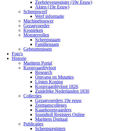
Zeebrievenregister (19e Eeuw)
Akten (19e Eeuw)
Scheepswerf
Werf informatie
Machinebouwer
Gezagvoerder
Kronieken
Monsterrollen
Scheepsnaam
Familienaam
Gebeurtenissen
Foto's
Historie
Maritiem Portal
Koopvaardijvloot
Research
Omvang en Mutaties
Lijsten Koning
Koopvaardijvloot 1826
Zuidelijke Nederlanden 1830
Collecties
Gezagvoerders 19e eeuw
Zeemanscolleges
Kaaphoornvaarders
Soundtoll Registers Online
Maritiem Digitaal
Publicaties
Scheepsregisters