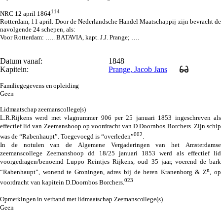
114
NRC 12 april 1864
Rotterdam, 11 april. Door de Nederlandsche Handel Maatschappij zijn bevracht de
navolgende 24 schepen, als:
Voor Rotterdam: ….. BATAVIA, kapt. J.J. Prange; ….
Datum vanaf:
1848
Kapitein:
Prange, Jacob Jans
Familiegegevens en opleiding
Geen
Lidmaatschap zeemanscollege(s)
L.R.Rijkens werd met vlagnummer 906 per 25 januari 1853 ingeschreven als
effectief lid van Zeemanshoop op voordracht van D.Doornbos Borchers. Zijn schip
002
was de “Rabenhaupt”. Toegevoegd is “overleden”
.
In de notulen van de Algemene Vergaderingen van het Amsterdamse
zeemanscollege Zeemanshoop dd 18/25 januari 1853 werd als effectief lid
voorgedragen/benoemd Luppo Reintjes Rijkens, oud 35 jaar, voerend de bark
n
“Rabenhaupt”, wonend te Groningen, adres bij de heren Kranenborg & Z
, op
023
voordracht van kapitein D.Doornbos Borchers.
Opmerkingen in verband met lidmaatschap Zeemanscollege(s)
Geen