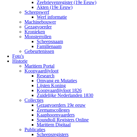
Zeebrievenregister (19e Eeuw)
Akten (19e Eeuw)
Scheepswerf
Werf informatie
Machinebouwer
Gezagvoerder
Kronieken
Monsterrollen
Scheepsnaam
Familienaam
Gebeurtenissen
Foto's
Historie
Maritiem Portal
Koopvaardijvloot
Research
Omvang en Mutaties
Lijsten Koning
Koopvaardijvloot 1826
Zuidelijke Nederlanden 1830
Collecties
Gezagvoerders 19e eeuw
Zeemanscolleges
Kaaphoornvaarders
Soundtoll Registers Online
Maritiem Digitaal
Publicaties
Scheepsregisters