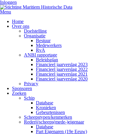
Inloggen
Menu
Home
Over ons
Doelstelling
Organisatie
Bestuur
Medewerkers
RvA
ANBI rapportage
Beleidsplan
Financieel jaarverslag 2023
Financieel jaarverslag 2022
Financieel jaarverslag 2021
Financieel jaarverslag 2020
Privacy
Sponsoren
Zoeken
Schip
Database
Kronieken
Gebeurtenissen
Scheepstypen/kenmerken
Rederij/scheeps(mede-)eigenaar
Database
Part Eigenaren (19e Eeuw)