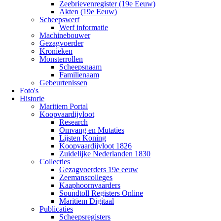
Zeebrievenregister (19e Eeuw)
Akten (19e Eeuw)
Scheepswerf
Werf informatie
Machinebouwer
Gezagvoerder
Kronieken
Monsterrollen
Scheepsnaam
Familienaam
Gebeurtenissen
Foto's
Historie
Maritiem Portal
Koopvaardijvloot
Research
Omvang en Mutaties
Lijsten Koning
Koopvaardijvloot 1826
Zuidelijke Nederlanden 1830
Collecties
Gezagvoerders 19e eeuw
Zeemanscolleges
Kaaphoornvaarders
Soundtoll Registers Online
Maritiem Digitaal
Publicaties
Scheepsregisters