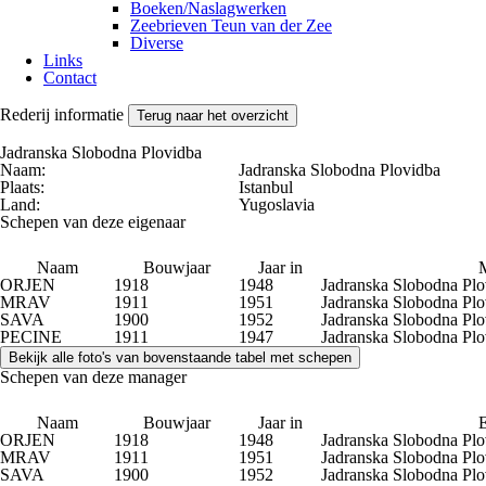
Boeken/Naslagwerken
Zeebrieven Teun van der Zee
Diverse
Links
Contact
Rederij informatie
Terug naar het overzicht
Jadranska Slobodna Plovidba
Naam:
Jadranska Slobodna Plovidba
Plaats:
Istanbul
Land:
Yugoslavia
Schepen van deze eigenaar
Naam
Bouwjaar
Jaar in
ORJEN
1918
1948
Jadranska Slobodna Plo
MRAV
1911
1951
Jadranska Slobodna Plo
SAVA
1900
1952
Jadranska Slobodna Plo
PECINE
1911
1947
Jadranska Slobodna Plo
Schepen van deze manager
Naam
Bouwjaar
Jaar in
E
ORJEN
1918
1948
Jadranska Slobodna Plo
MRAV
1911
1951
Jadranska Slobodna Plo
SAVA
1900
1952
Jadranska Slobodna Plo