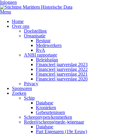
Inloggen
Menu
Home
Over ons
Doelstelling
Organisatie
Bestuur
Medewerkers
RvA
ANBI rapportage
Beleidsplan
Financieel jaarverslag 2023
Financieel jaarverslag 2022
Financieel jaarverslag 2021
Financieel jaarverslag 2020
Privacy
Sponsoren
Zoeken
Schip
Database
Kronieken
Gebeurtenissen
Scheepstypen/kenmerken
Rederij/scheeps(mede-)eigenaar
Database
Part Eigenaren (19e Eeuw)