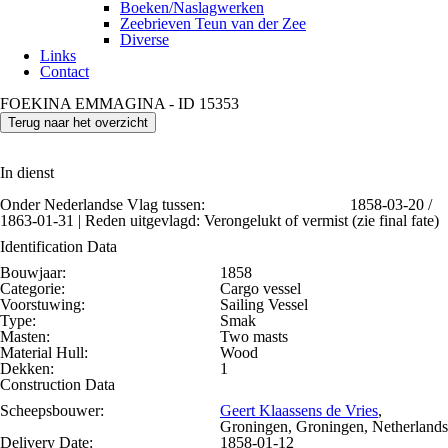
Boeken/Naslagwerken
Zeebrieven Teun van der Zee
Diverse
Links
Contact
FOEKINA EMMAGINA - ID 15353
Terug naar het overzicht
In dienst
Onder Nederlandse Vlag tussen:
1858-03-20 /
1863-01-31 | Reden uitgevlagd: Verongelukt of vermist (zie final fate)
Identification Data
Bouwjaar:
1858
Categorie:
Cargo vessel
Voorstuwing:
Sailing Vessel
Type:
Smak
Masten:
Two masts
Material Hull:
Wood
Dekken:
1
Construction Data
Scheepsbouwer:
Geert Klaassens de Vries
,
Groningen, Groningen, Netherlands
Delivery Date:
1858-01-12