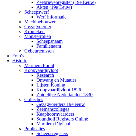
Zeebrievenregister (19e Eeuw)
Akten (19e Eeuw)
Scheepswerf
Werf informatie
Machinebouwer
Gezagvoerder
Kronieken
Monsterrollen
Scheepsnaam
Familienaam
Gebeurtenissen
Foto's
Historie
Maritiem Portal
Koopvaardijvloot
Research
Omvang en Mutaties
Lijsten Koning
Koopvaardijvloot 1826
Zuidelijke Nederlanden 1830
Collecties
Gezagvoerders 19e eeuw
Zeemanscolleges
Kaaphoornvaarders
Soundtoll Registers Online
Maritiem Digitaal
Publicaties
Scheepsregisters