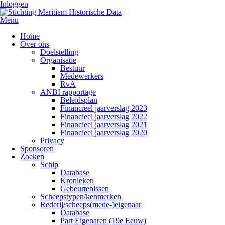
Inloggen
Menu
Home
Over ons
Doelstelling
Organisatie
Bestuur
Medewerkers
RvA
ANBI rapportage
Beleidsplan
Financieel jaarverslag 2023
Financieel jaarverslag 2022
Financieel jaarverslag 2021
Financieel jaarverslag 2020
Privacy
Sponsoren
Zoeken
Schip
Database
Kronieken
Gebeurtenissen
Scheepstypen/kenmerken
Rederij/scheeps(mede-)eigenaar
Database
Part Eigenaren (19e Eeuw)