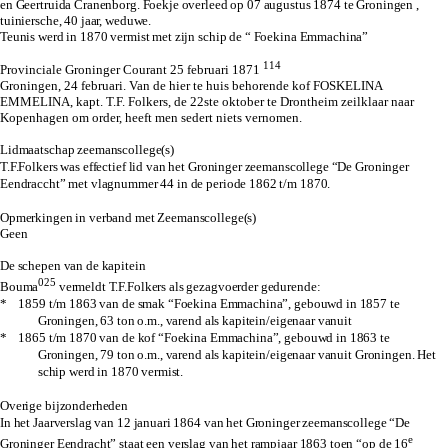
en Geertruida Cranenborg. Foekje overleed op 07 augustus 1874 te Groningen ,
tuiniersche, 40 jaar, weduwe.
Teunis werd in 1870 vermist met zijn schip de “ Foekina Emmachina”
114
Provinciale Groninger Courant 25 februari 1871
Groningen, 24 februari. Van de hier te huis behorende kof FOSKELINA
EMMELINA, kapt. T.F. Folkers, de 22ste oktober te Drontheim zeilklaar naar
Kopenhagen om order, heeft men sedert niets vernomen.
Lidmaatschap zeemanscollege(s)
T.F.Folkers was effectief lid van het Groninger zeemanscollege “De Groninger
Eendraccht” met vlagnummer 44 in de periode 1862 t/m 1870.
Opmerkingen in verband met Zeemanscollege(s)
Geen
De schepen van de kapitein
025
Bouma
vermeldt T.F.Folkers als gezagvoerder gedurende:
* 1859 t/m 1863 van de smak “Foekina Emmachina”, gebouwd in 1857 te
Groningen, 63 ton o.m., varend als kapitein/eigenaar vanuit
* 1865 t/m 1870 van de kof “Foekina Emmachina”, gebouwd in 1863 te
Groningen, 79 ton o.m., varend als kapitein/eigenaar vanuit Groningen. Het
schip werd in 1870 vermist.
Overige bijzonderheden
In het Jaarverslag van 12 januari 1864 van het Groninger zeemanscollege “De
e
Groninger Eendracht” staat een verslag van het rampjaar 1863 toen “op de 16