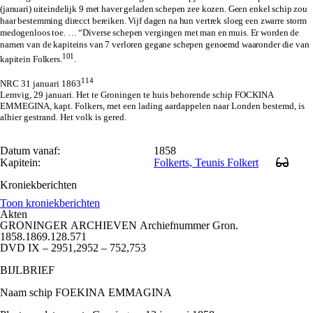
(januari)
uiteindelijk 9 met haver geladen schepen zee kozen. Geen enkel schip zou
haar bestemming direcct bereiken. Vijf dagen na hun vertrek sloeg een zwarre storm
medogenloos toe. … “Diverse schepen vergingen met man en muis. Er worden de
namen van de kapiteins van 7 verloren gegane schepen genoemd waaronder die van
101
kapitein Folkers.
.
114
NRC 31 januari 1863
Lemvig, 29 januari. Het te Groningen te huis behorende schip FOCKINA
EMMEGINA, kapt. Folkers, met een lading aardappelen naar Londen bestemd, is
alhier gestrand. Het volk is gered.
Datum vanaf:
1858
Kapitein:
Folkerts, Teunis Folkert
Kroniekberichten
Toon kroniekberichten
Akten
GRONINGER ARCHIEVEN Archiefnummer Gron.
1858.1869.128.571
DVD IX – 2951,2952 – 752,753
BIJLBRIEF
Naam schip FOEKINA EMMAGINA