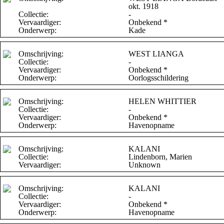
okt. 1918
Collectie:
-
Vervaardiger:
Onbekend *
Onderwerp:
Kade
Omschrijving:
WEST LIANGA
Collectie:
-
Vervaardiger:
Onbekend *
Onderwerp:
Oorlogsschildering
Omschrijving:
HELEN WHITTIER
Collectie:
-
Vervaardiger:
Onbekend *
Onderwerp:
Havenopname
Omschrijving:
KALANI
Collectie:
Lindenborn, Marien
Vervaardiger:
Unknown
Omschrijving:
KALANI
Collectie:
-
Vervaardiger:
Onbekend *
Onderwerp:
Havenopname