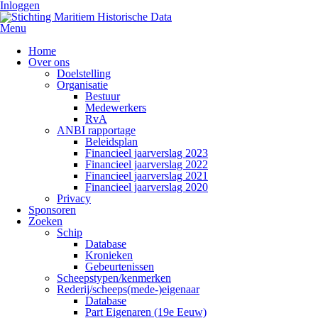
Inloggen
Menu
Home
Over ons
Doelstelling
Organisatie
Bestuur
Medewerkers
RvA
ANBI rapportage
Beleidsplan
Financieel jaarverslag 2023
Financieel jaarverslag 2022
Financieel jaarverslag 2021
Financieel jaarverslag 2020
Privacy
Sponsoren
Zoeken
Schip
Database
Kronieken
Gebeurtenissen
Scheepstypen/kenmerken
Rederij/scheeps(mede-)eigenaar
Database
Part Eigenaren (19e Eeuw)