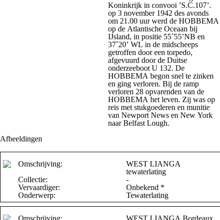
Koninkrijk in convooi ’S.C.107’.
op 3 november 1942 des avonds
om 21.00 uur werd de HOBBEMA
op de Atlantische Oceaan bij
IJsland, in positie 55˚55’NB en
37˚20’ WL in de midscheeps
getroffen door een torpedo,
afgevuurd door de Duitse
onderzeeboot U 132. De
HOBBEMA begon snel te zinken
en ging verloren. Bij de ramp
verloren 28 opvarenden van de
HOBBEMA het leven. Zij was op
reis met stukgoederen en munitie
van Newport News en New York
naar Belfast Lough.
Afbeeldingen
Omschrijving:
WEST LIANGA
tewaterlating
Collectie:
-
Vervaardiger:
Onbekend *
Onderwerp:
Tewaterlating
Omschrijving:
WEST LIANGA Bordeaux