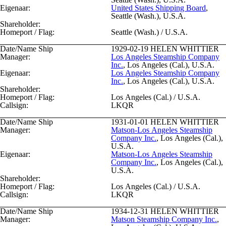
Eigenaar:
United States Shipping Board
,
Seattle (Wash.), U.S.A.
Shareholder:
Homeport / Flag:
Seattle (Wash.) / U.S.A.
Date/Name Ship
1929-02-19
HELEN WHITTIER
Manager:
Los Angeles Steamship Company
Inc.
, Los Angeles (Cal.), U.S.A.
Eigenaar:
Los Angeles Steamship Company
Inc.
, Los Angeles (Cal.), U.S.A.
Shareholder:
Homeport / Flag:
Los Angeles (Cal.) / U.S.A.
Callsign:
LKQR
Date/Name Ship
1931-01-01
HELEN WHITTIER
Manager:
Matson-Los Angeles Steamship
Company Inc.
, Los Angeles (Cal.),
U.S.A.
Eigenaar:
Matson-Los Angeles Steamship
Company Inc.
, Los Angeles (Cal.),
U.S.A.
Shareholder:
Homeport / Flag:
Los Angeles (Cal.) / U.S.A.
Callsign:
LKQR
Date/Name Ship
1934-12-31
HELEN WHITTIER
Manager:
Matson Steamship Company Inc.
,