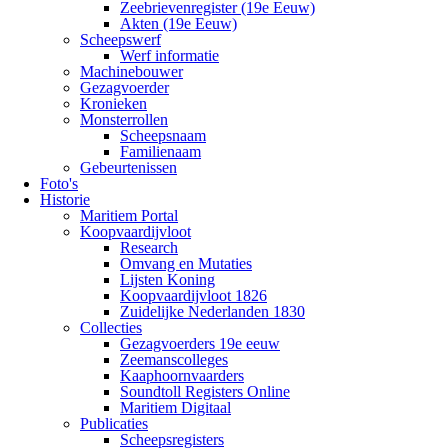
Zeebrievenregister (19e Eeuw)
Akten (19e Eeuw)
Scheepswerf
Werf informatie
Machinebouwer
Gezagvoerder
Kronieken
Monsterrollen
Scheepsnaam
Familienaam
Gebeurtenissen
Foto's
Historie
Maritiem Portal
Koopvaardijvloot
Research
Omvang en Mutaties
Lijsten Koning
Koopvaardijvloot 1826
Zuidelijke Nederlanden 1830
Collecties
Gezagvoerders 19e eeuw
Zeemanscolleges
Kaaphoornvaarders
Soundtoll Registers Online
Maritiem Digitaal
Publicaties
Scheepsregisters