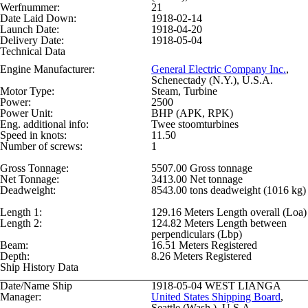
Werfnummer:
21
Date Laid Down:
1918-02-14
Launch Date:
1918-04-20
Delivery Date:
1918-05-04
Technical Data
Engine Manufacturer:
General Electric Company Inc.
,
Schenectady (N.Y.), U.S.A.
Motor Type:
Steam, Turbine
Power:
2500
Power Unit:
BHP (APK, RPK)
Eng. additional info:
Twee stoomturbines
Speed in knots:
11.50
Number of screws:
1
Gross Tonnage:
5507.00 Gross tonnage
Net Tonnage:
3413.00 Net tonnage
Deadweight:
8543.00 tons deadweight (1016 kg)
Length 1:
129.16 Meters Length overall (Loa)
Length 2:
124.82 Meters Length between
perpendiculars (Lbp)
Beam:
16.51 Meters Registered
Depth:
8.26 Meters Registered
Ship History Data
Date/Name Ship
1918-05-04
WEST LIANGA
Manager:
United States Shipping Board
,
Seattle (Wash.), U.S.A.