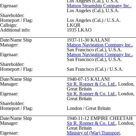
Los Angeles (Cal.), U.S.A.
Eigenaar:
Matson Steamship Company Inc.
,
Los Angeles (Cal.), U.S.A.
Shareholder:
Homeport / Flag:
Los Angeles (Cal.) / U.S.A.
Callsign:
LKQR
Additional info:
1935 LKAO
Date/Name Ship
1937-11-30
KALANI
Manager:
Matson Navigation Company Inc.
,
San Francisco (Cal.), U.S.A.
Eigenaar:
Matson Navigation Company Inc.
,
San Francisco (Cal.), U.S.A.
Shareholder:
Homeport / Flag:
San Francisco (Cal.) / U.S.A.
Date/Name Ship
1940-07-15
KALANI
Manager:
Sir R. Ropner & Co. Ltd.
, London,
Great Britain
Eigenaar:
Sir R. Ropner & Co. Ltd.
, London,
Great Britain
Shareholder:
Homeport / Flag:
London / Great Britain
Date/Name Ship
1940-11-12
EMPIRE CHEETAH
Manager:
Sir R. Ropner & Co. Ltd.
, London,
Great Britain
Eigenaar:
Ministry of (War) Transport
,