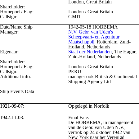
London, Great Britain
Shareholder:
Homeport / Flag:
London / Great Britain
Callsign:
GMJT
Date/Name Ship
1942-05-18
HOBBEMA
Manager:
N.V. Gebr. van Uden's
Scheepvaart- en Agentuur
Maatschappij
, Rotterdam, Zuid-
Holland, Netherlands
Eigenaar:
Staat der Nederlanden
, The Hague,
Zuid-Holland, Netherlands
Shareholder:
Homeport / Flag:
London / Great Britain
Callsign:
PERU
Additional info:
manager ook British & Continental
Shipping Agency Ltd
Ship Events Data
1921-09-07:
Opgelegd in Norfolk
1942-11-03:
Final Fate:
De HOBBEMA, in management
van de Gebr. van Uden N.V.,
vertrok op 24 oktober 1942 van
New York naar het Verenigd