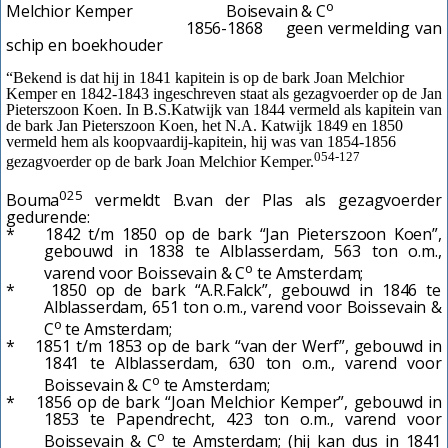
o
Melchior Kemper Boisevain & C
1856-1868 geen vermelding van
schip en boekhouder
“Bekend is dat hij in 1841 kapitein is op de bark Joan Melchior
Kemper en 1842-1843 ingeschreven staat als gezagvoerder op de Jan
Pieterszoon Koen. In B.S.Katwijk van 1844 vermeld als kapitein van
de bark Jan Pieterszoon Koen, het N.A. Katwijk 1849 en 1850
vermeld hem als koopvaardij-kapitein, hij was van 1854-1856
054-127
gezagvoerder op de bark Joan Melchior Kemper.
025
Bouma
vermeldt B.van der Plas als gezagvoerder
gedurende:
* 1842 t/m 1850 op de bark “Jan Pieterszoon Koen”,
gebouwd in 1838 te Alblasserdam, 563 ton o.m.,
o
varend voor Boissevain & C
te Amsterdam;
* 1850 op de bark “A.R.Falck”, gebouwd in 1846 te
Alblasserdam, 651 ton o.m., varend voor Boissevain &
o
C
te Amsterdam;
* 1851 t/m 1853 op de bark “van der Werf”, gebouwd in
1841 te Alblasserdam, 630 ton o.m., varend voor
o
Boissevain & C
te Amsterdam;
* 1856 op de bark “Joan Melchior Kemper”, gebouwd in
1853 te Papendrecht, 423 ton o.m., varend voor
o
Boissevain & C
te Amsterdam;
(hij kan dus in 1841