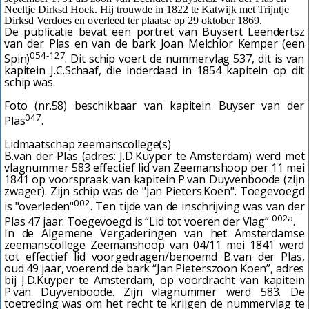
Neeltje Dirksd Hoek. Hij trouwde in 1822 te Katwijk met Trijntje
Dirksd Verdoes en overleed ter plaatse op 29 oktober 1869.
De publicatie bevat een portret van Buysert Leendertsz
van der Plas en van de bark Joan Melchior Kemper (een
054-127
Spin)
.
Dit schip voert de nummervlag 537, dit is van
kapitein J.C.Schaaf, die inderdaad in 1854 kapitein op dit
schip was.
Foto (nr.58) beschikbaar van kapitein Buyser van der
047
Plas
.
Lidmaatschap zeemanscollege(s)
B.van der Plas (adres: J.D.Kuyper te Amsterdam) werd met
vlagnummer 583 effectief lid van Zeemanshoop per 11 mei
1841 op voorspraak van kapitein P.van Duyvenboode
(zijn
zwager)
. Zijn schip was de "Jan Pieters.Koen". Toegevoegd
002
is "overleden"
. Ten tijde van de inschrijving was van der
002a
Plas 47 jaar. Toegevoegd is “Lid tot voeren der Vlag”
.
In de Algemene Vergaderingen van het Amsterdamse
zeemanscollege Zeemanshoop van 04/11 mei 1841 werd
tot effectief lid voorgedragen/benoemd B.van der Plas,
oud 49 jaar, voerend de bark “Jan Pieterszoon Koen”, adres
bij J.D.Kuyper te Amsterdam, op voordracht van kapitein
P.van Duyvenboode. Zijn vlagnummer werd 583. De
toetreding was om het recht te krijgen de nummervlag te