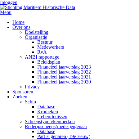
Inloggen
Menu
Home
Over ons
Doelstelling
Organisatie
Bestuur
Medewerkers
RvA
ANBI rapportage
Beleidsplan
Financieel jaarverslag 2023
Financieel jaarverslag 2022
Financieel jaarverslag 2021
Financieel jaarverslag 2020
Privacy
Sponsoren
Zoeken
Schip
Database
Kronieken
Gebeurtenissen
Scheepstypen/kenmerken
Rederij/scheeps(mede-)eigenaar
Database
Part Eigenaren (19e Eeuw)