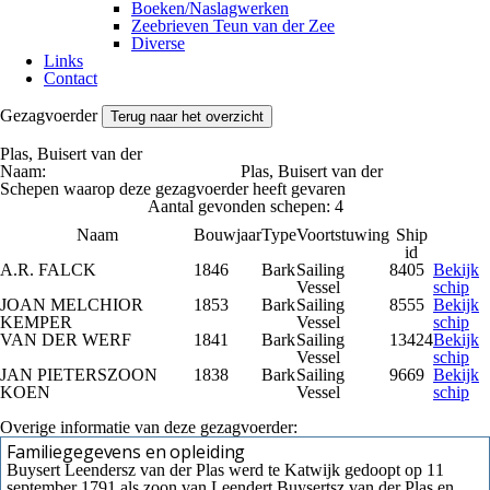
Boeken/Naslagwerken
Zeebrieven Teun van der Zee
Diverse
Links
Contact
Gezagvoerder
Terug naar het overzicht
Plas, Buisert van der
Naam:
Plas, Buisert van der
Schepen waarop deze gezagvoerder heeft gevaren
Aantal gevonden schepen: 4
Naam
Bouwjaar
Type
Voortstuwing
Ship
id
A.R. FALCK
1846
Bark
Sailing
8405
Bekijk
Vessel
schip
JOAN MELCHIOR
1853
Bark
Sailing
8555
Bekijk
KEMPER
Vessel
schip
VAN DER WERF
1841
Bark
Sailing
13424
Bekijk
Vessel
schip
JAN PIETERSZOON
1838
Bark
Sailing
9669
Bekijk
KOEN
Vessel
schip
Overige informatie van deze gezagvoerder:
Familiegegevens en opleiding
Buysert Leendersz van der Plas werd te Katwijk gedoopt op 11
september 1791 als zoon van Leendert Buysertsz van der Plas en