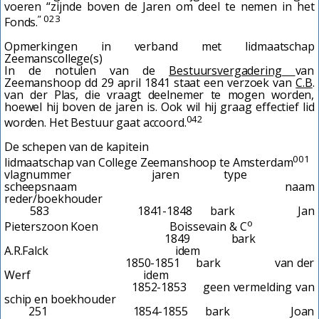
voeren “zijnde boven de Jaren om deel te nemen in het
” 023
Fonds.
Opmerkingen in verband met lidmaatschap
Zeemanscollege(s)
In de notulen van de
Bestuursvergadering
van
Zeemanshoop dd 29 april 1841 staat een verzoek van
C.B
.
van der Plas, die vraagt deelnemer te mogen worden,
hoewel hij boven de jaren is. Ook wil hij graag effectief lid
042
worden. Het Bestuur gaat accoord.
De schepen van de kapitein
001
lidmaatschap van College Zeemanshoop te Amsterdam
vlagnummer jaren type
scheepsnaam naam
reder/boekhouder
583 1841-1848 bark Jan
o
Pieterszoon Koen Boissevain & C
1849 bark
A.R.Falck idem
1850-1851 bark van der
Werf idem
1852-1853 geen vermelding van
schip en boekhouder
251 1854-1855 bark Joan