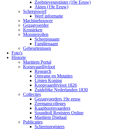
Zeebrievenregister (19e Eeuw)
Akten (19e Eeuw)
Scheepswerf
Werf informatie
Machinebouwer
Gezagvoerder
Kronieken
Monsterrollen
Scheepsnaam
Familienaam
Gebeurtenissen
Foto's
Historie
Maritiem Portal
Koopvaardijvloot
Research
Omvang en Mutaties
Lijsten Koning
Koopvaardijvloot 1826
Zuidelijke Nederlanden 1830
Collecties
Gezagvoerders 19e eeuw
Zeemanscolleges
Kaaphoornvaarders
Soundtoll Registers Online
Maritiem Digitaal
Publicaties
Scheepsregisters