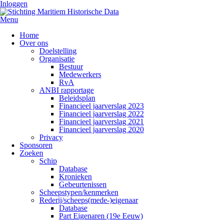
Inloggen
Menu
Home
Over ons
Doelstelling
Organisatie
Bestuur
Medewerkers
RvA
ANBI rapportage
Beleidsplan
Financieel jaarverslag 2023
Financieel jaarverslag 2022
Financieel jaarverslag 2021
Financieel jaarverslag 2020
Privacy
Sponsoren
Zoeken
Schip
Database
Kronieken
Gebeurtenissen
Scheepstypen/kenmerken
Rederij/scheeps(mede-)eigenaar
Database
Part Eigenaren (19e Eeuw)