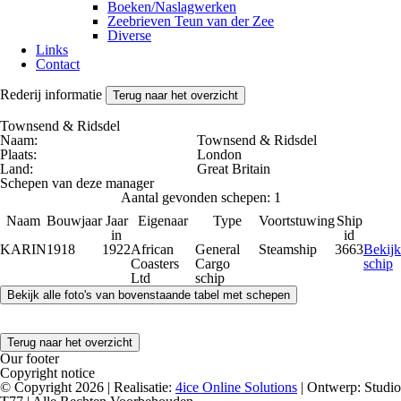
Boeken/Naslagwerken
Zeebrieven Teun van der Zee
Diverse
Links
Contact
Rederij informatie
Terug naar het overzicht
Townsend & Ridsdel
Naam:
Townsend & Ridsdel
Plaats:
London
Land:
Great Britain
Schepen van deze manager
Aantal gevonden schepen: 1
Naam
Bouwjaar
Jaar
Eigenaar
Type
Voortstuwing
Ship
in
id
KARIN
1918
1922
African
General
Steamship
3663
Bekijk
Coasters
Cargo
schip
Ltd
schip
Terug naar het overzicht
Our footer
Copyright notice
© Copyright 2026 | Realisatie:
4ice Online Solutions
| Ontwerp: Studio