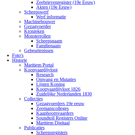
Zeebrievenregister (19e Eeuw)
Akten (19e Eeuw)
Scheepswerf
Werf informatie
Machinebouwer
Gezagvoerder
Kronieken
Monsterrollen
Scheepsnaam
Familienaam
Gebeurtenissen
Foto's
Historie
Maritiem Portal
Koopvaardijvloot
Research
Omvang en Mutaties
Lijsten Koning
Koopvaardijvloot 1826
Zuidelijke Nederlanden 1830
Collecties
Gezagvoerders 19e eeuw
Zeemanscolleges
Kaaphoornvaarders
Soundtoll Registers Online
Maritiem Digitaal
Publicaties
Scheepsregisters