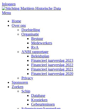
Inloggen
Menu
Home
Over ons
Doelstelling
Organisatie
Bestuur
Medewerkers
RvA
ANBI rapportage
Beleidsplan
Financieel jaarverslag 2023
Financieel jaarverslag 2022
Financieel jaarverslag 2021
Financieel jaarverslag 2020
Privacy
Sponsoren
Zoeken
Schip
Database
Kronieken
Gebeurtenissen
Scheepstypen/kenmerken