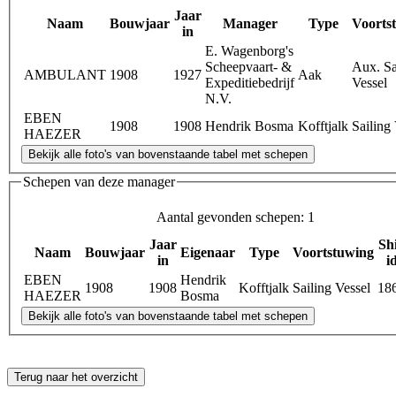
Jaar
Naam
Bouwjaar
Manager
Type
Voorts
in
E. Wagenborg's
Scheepvaart- &
Aux. Sa
AMBULANT
1908
1927
Aak
Expeditiebedrijf
Vessel
N.V.
EBEN
1908
1908
Hendrik Bosma
Kofftjalk
Sailing
HAEZER
Schepen van deze manager
Aantal gevonden schepen: 1
Jaar
Sh
Naam
Bouwjaar
Eigenaar
Type
Voortstuwing
in
i
EBEN
Hendrik
1908
1908
Kofftjalk
Sailing Vessel
18
HAEZER
Bosma
Terug naar het overzicht