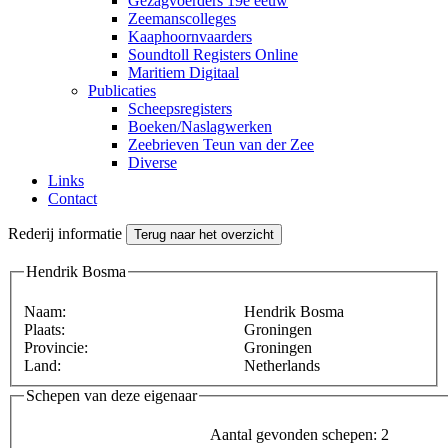
Gezagvoerders 19e eeuw
Zeemanscolleges
Kaaphoornvaarders
Soundtoll Registers Online
Maritiem Digitaal
Publicaties
Scheepsregisters
Boeken/Naslagwerken
Zeebrieven Teun van der Zee
Diverse
Links
Contact
Rederij informatie
Terug naar het overzicht
Hendrik Bosma
Naam:
Hendrik Bosma
Plaats:
Groningen
Provincie:
Groningen
Land:
Netherlands
Schepen van deze eigenaar
Aantal gevonden schepen: 2