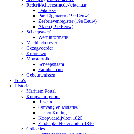
Rederij/scheeps(mede-)eigenaar
Database
Part Eigenaren (19e Eeuw)
Zeebrievenregister (19e Eeuw)
Akten (19e Eeuw)
Scheepswerf
Werf informatie
Machinebouwer
Gezagvoerder
Kronieken
Monsterrollen
Scheepsnaam
Familienaam
Gebeurtenissen
Foto's
Historie
Maritiem Portal
Koopvaardijvloot
Research
Omvang en Mutaties
Lijsten Koning
Koopvaardijvloot 1826
Zuidelijke Nederlanden 1830
Collecties