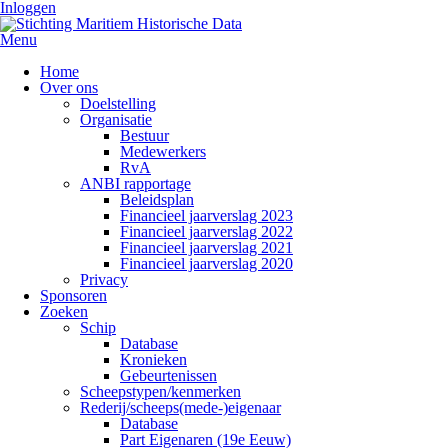
Inloggen
Menu
Home
Over ons
Doelstelling
Organisatie
Bestuur
Medewerkers
RvA
ANBI rapportage
Beleidsplan
Financieel jaarverslag 2023
Financieel jaarverslag 2022
Financieel jaarverslag 2021
Financieel jaarverslag 2020
Privacy
Sponsoren
Zoeken
Schip
Database
Kronieken
Gebeurtenissen
Scheepstypen/kenmerken
Rederij/scheeps(mede-)eigenaar
Database
Part Eigenaren (19e Eeuw)