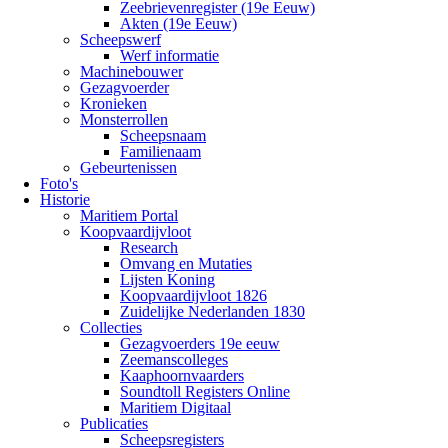
Zeebrievenregister (19e Eeuw)
Akten (19e Eeuw)
Scheepswerf
Werf informatie
Machinebouwer
Gezagvoerder
Kronieken
Monsterrollen
Scheepsnaam
Familienaam
Gebeurtenissen
Foto's
Historie
Maritiem Portal
Koopvaardijvloot
Research
Omvang en Mutaties
Lijsten Koning
Koopvaardijvloot 1826
Zuidelijke Nederlanden 1830
Collecties
Gezagvoerders 19e eeuw
Zeemanscolleges
Kaaphoornvaarders
Soundtoll Registers Online
Maritiem Digitaal
Publicaties
Scheepsregisters