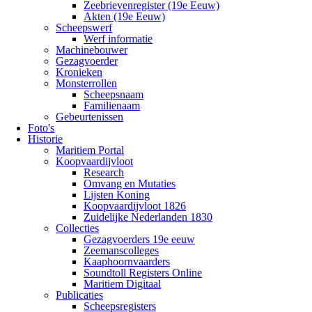
Zeebrievenregister (19e Eeuw)
Akten (19e Eeuw)
Scheepswerf
Werf informatie
Machinebouwer
Gezagvoerder
Kronieken
Monsterrollen
Scheepsnaam
Familienaam
Gebeurtenissen
Foto's
Historie
Maritiem Portal
Koopvaardijvloot
Research
Omvang en Mutaties
Lijsten Koning
Koopvaardijvloot 1826
Zuidelijke Nederlanden 1830
Collecties
Gezagvoerders 19e eeuw
Zeemanscolleges
Kaaphoornvaarders
Soundtoll Registers Online
Maritiem Digitaal
Publicaties
Scheepsregisters