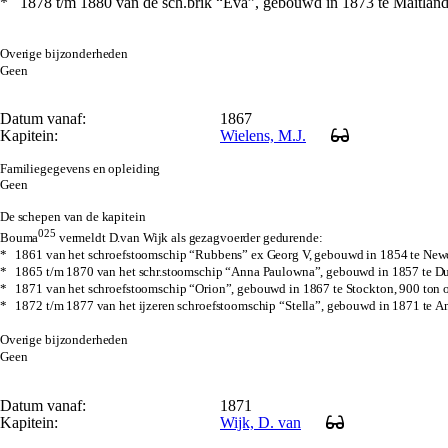
* 1878 t/m 1880 van de sch.brik “Eva”, gebouwd in 1873 te Maitland
Overige bijzonderheden
Geen
Datum vanaf:
1867
Kapitein:
Wielens, M.J.
Familiegegevens en opleiding
Geen
De schepen van de kapitein
025
Bouma
vermeldt D.van Wijk als gezagvoerder gedurende:
* 1861 van het schroefstoomschip “Rubbens” ex Georg V, gebouwd in 1854 te New
* 1865 t/m 1870 van het schr.stoomschip “Anna Paulowna”, gebouwd in 1857 te 
* 1871 van het schroefstoomschip “Orion”, gebouwd in 1867 te Stockton, 900 ton
* 1872 t/m 1877 van het ijzeren schroefstoomschip “Stella”, gebouwd in 1871 te
Overige bijzonderheden
Geen
Datum vanaf:
1871
Kapitein:
Wijk, D. van