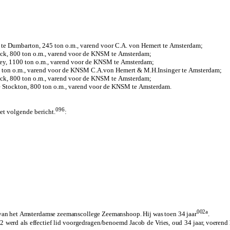
e Dumbarton, 245 ton o.m., varend voor C.A. von Hemert te Amsterdam;
ck, 800 ton o.m., varend voor de KNSM te Amsterdam;
ey, 1100 ton o.m., varend voor de KNSM te Amsterdam;
 ton o.m., varend voor de KNSM C.A.von Hemert & M.H.Insinger te Amsterdam;
ck, 800 ton o.m., varend voor de KNSM te Amsterdam;
e Stockton, 800 ton o.m., varend voor de KNSM te Amsterdam.
096
et volgende bericht.
:
002a
id van het Amsterdamse zeemanscollege Zeemanshoop. Hij was toen 34 jaar
.
erd als effectief lid voorgedragen/benoemd Jacob de Vries, oud 34 jaar, voerend 