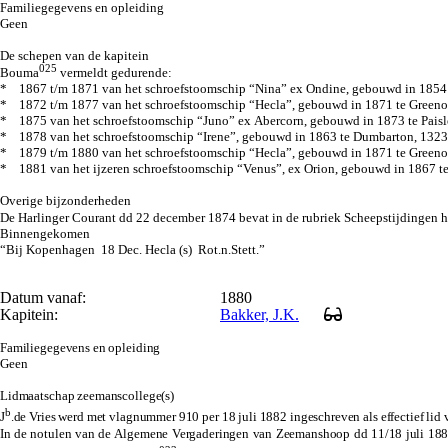
Familiegegevens en opleiding
Geen
De schepen van de kapitein
025
Bouma
vermeldt gedurende:
* 1867 t/m 1871 van het schroefstoomschip “Nina” ex Ondine, gebouwd in 1854 t
* 1872 t/m 1877 van het schroefstoomschip “Hecla”, gebouwd in 1871 te Greeno
* 1875 van het schroefstoomschip “Juno” ex Abercorn, gebouwd in 1873 te Paisl
* 1878 van het schroefstoomschip “Irene”, gebouwd in 1863 te Dumbarton, 1323
* 1879 t/m 1880 van het schroefstoomschip “Hecla”, gebouwd in 1871 te Greeno
* 1881 van het ijzeren schroefstoomschip “Venus”, ex Orion, gebouwd in 1867 t
Overige bijzonderheden
De Harlinger Courant dd 22 december 1874 bevat in de rubriek Scheepstijdingen h
Binnengekomen
“Bij Kopenhagen 18 Dec. Hecla (s) Rot.n.Stett.”
Datum vanaf:
1880
Kapitein:
Bakker, J.K.
Familiegegevens en opleiding
Geen
Lidmaatschap zeemanscollege(s)
b
J
.de Vries werd met vlagnummer 910 per 18 juli 1882 ingeschreven als effectief l
In de notulen van de Algemene Vergaderingen van Zeemanshoop dd 11/18 juli 1882 w