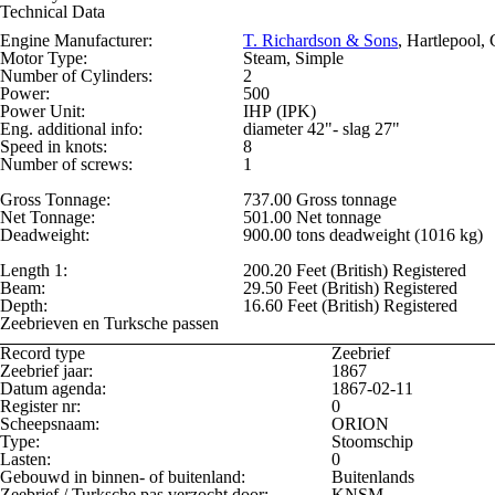
Technical Data
Engine Manufacturer:
T. Richardson & Sons
, Hartlepool, 
Motor Type:
Steam, Simple
Number of Cylinders:
2
Power:
500
Power Unit:
IHP (IPK)
Eng. additional info:
diameter 42"- slag 27"
Speed in knots:
8
Number of screws:
1
Gross Tonnage:
737.00 Gross tonnage
Net Tonnage:
501.00 Net tonnage
Deadweight:
900.00 tons deadweight (1016 kg)
Length 1:
200.20 Feet (British) Registered
Beam:
29.50 Feet (British) Registered
Depth:
16.60 Feet (British) Registered
Zeebrieven en Turksche passen
Record type
Zeebrief
Zeebrief jaar:
1867
Datum agenda:
1867-02-11
Register nr:
0
Scheepsnaam:
ORION
Type:
Stoomschip
Lasten:
0
Gebouwd in binnen- of buitenland:
Buitenlands
Zeebrief / Turksche pas verzocht door:
KNSM