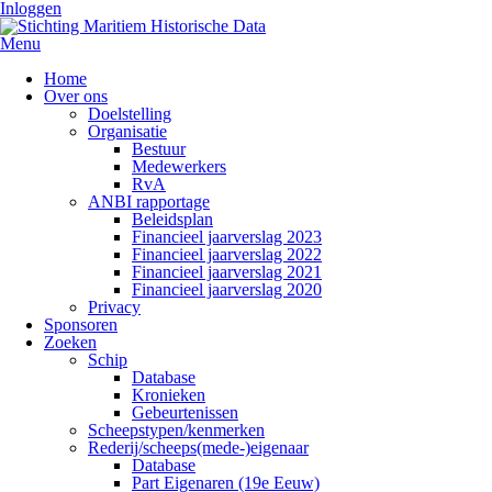
Inloggen
Menu
Home
Over ons
Doelstelling
Organisatie
Bestuur
Medewerkers
RvA
ANBI rapportage
Beleidsplan
Financieel jaarverslag 2023
Financieel jaarverslag 2022
Financieel jaarverslag 2021
Financieel jaarverslag 2020
Privacy
Sponsoren
Zoeken
Schip
Database
Kronieken
Gebeurtenissen
Scheepstypen/kenmerken
Rederij/scheeps(mede-)eigenaar
Database
Part Eigenaren (19e Eeuw)