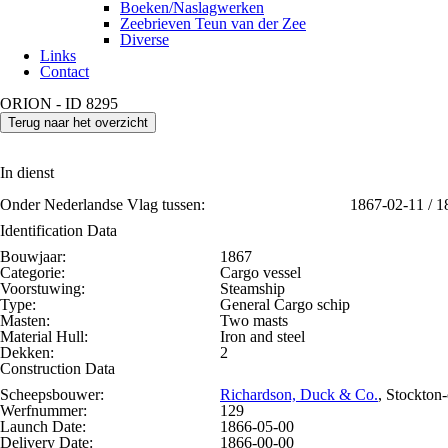
Boeken/Naslagwerken
Zeebrieven Teun van der Zee
Diverse
Links
Contact
ORION - ID 8295
Terug naar het overzicht
In dienst
Onder Nederlandse Vlag tussen:
1867-02-11 / 18
Identification Data
Bouwjaar:
1867
Categorie:
Cargo vessel
Voorstuwing:
Steamship
Type:
General Cargo schip
Masten:
Two masts
Material Hull:
Iron and steel
Dekken:
2
Construction Data
Scheepsbouwer:
Richardson, Duck & Co.
, Stockton-
Werfnummer:
129
Launch Date:
1866-05-00
Delivery Date:
1866-00-00