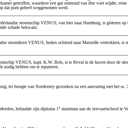
amer getroffen, waardoor een gat ontstond van drie voet wijdte, eene d
 op dat punt geheel weggenomen werd.
derlandse stoomschip VENUS, van hier naar Hamburg, is gisteren op 
mde schade bekwam.
dse stoomboot VENUS, heden ochtend naar Marseille vertrokken, is met
oomschip VENUS, kapt. K.W. Bols, is te Reval in de haven door de 
ek nodig hebben om te repareren.
, ter hoogte van Norderney gezonken na een aanvaring met het ss. 
e
 Meeden, behaalde zijn diploma 1
stuurman aan de zeevaartschool te 