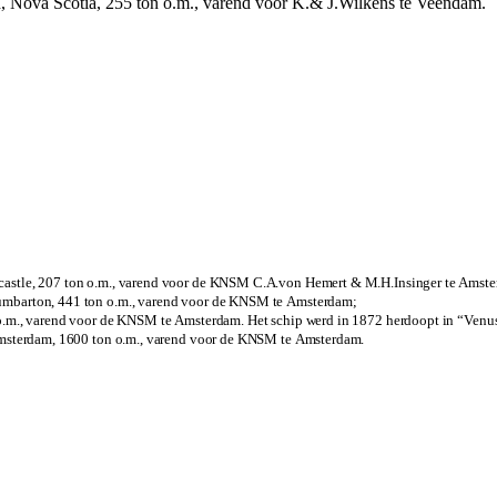
, Nova Scotia, 255 ton o.m., varend voor K.& J.Wilkens te Veendam.
castle, 207 ton o.m., varend voor de KNSM C.A.von Hemert & M.H.Insinger te Amst
Dumbarton, 441 ton o.m., varend voor de KNSM te Amsterdam;
 o.m., varend voor de KNSM te Amsterdam. Het schip werd in 1872 herdoopt in “Venu
 Amsterdam, 1600 ton o.m., varend voor de KNSM te Amsterdam.