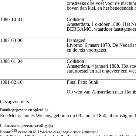
omstreeks drie voet voor de machinek
boven den kiel, en het benedendek
1886-10-01:
Collision
Amsterdam, 1 oktober 1886. Het Ne
BERGAMO, waardoor laatstgenoe
1887-03-06:
Damaged
Livorno, 6 maart 1878. De Nederlan
en de reis voortgezet.
1888-01-04:
Collision
Amsterdam, 4 januari 1888. Het st
stuurtoestel en zal ongeveer een we
1891-02-16:
Final Fate:
Sunk
Op weg van Amsterdam naar Hamburg
Gezagvoerders
Familiegegevens en opleiding
Ene Meins Jannes Wielens, geboren op 09 januari 1850, afkomstig uit
Lidmaatschap zeemanscollege(s)
025
Bouma
vermeldt M.J.Wielens als gezagvoerder gedurende: