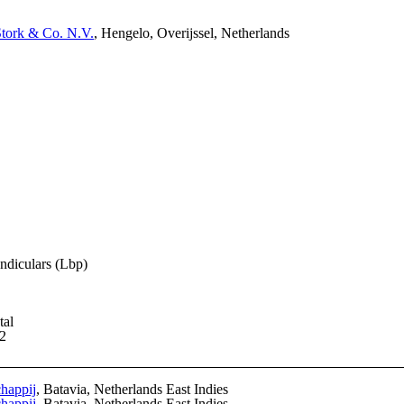
Stork & Co. N.V.
, Hengelo, Overijssel, Netherlands
ndiculars (Lbp)
tal
2
happij
, Batavia, Netherlands East Indies
happij
, Batavia, Netherlands East Indies