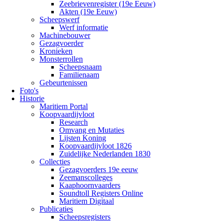
Zeebrievenregister (19e Eeuw)
Akten (19e Eeuw)
Scheepswerf
Werf informatie
Machinebouwer
Gezagvoerder
Kronieken
Monsterrollen
Scheepsnaam
Familienaam
Gebeurtenissen
Foto's
Historie
Maritiem Portal
Koopvaardijvloot
Research
Omvang en Mutaties
Lijsten Koning
Koopvaardijvloot 1826
Zuidelijke Nederlanden 1830
Collecties
Gezagvoerders 19e eeuw
Zeemanscolleges
Kaaphoornvaarders
Soundtoll Registers Online
Maritiem Digitaal
Publicaties
Scheepsregisters