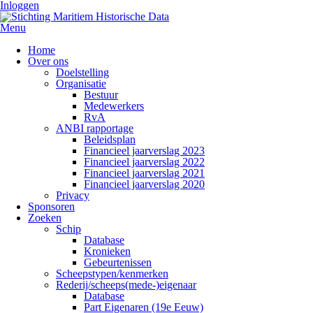
Inloggen
Menu
Home
Over ons
Doelstelling
Organisatie
Bestuur
Medewerkers
RvA
ANBI rapportage
Beleidsplan
Financieel jaarverslag 2023
Financieel jaarverslag 2022
Financieel jaarverslag 2021
Financieel jaarverslag 2020
Privacy
Sponsoren
Zoeken
Schip
Database
Kronieken
Gebeurtenissen
Scheepstypen/kenmerken
Rederij/scheeps(mede-)eigenaar
Database
Part Eigenaren (19e Eeuw)