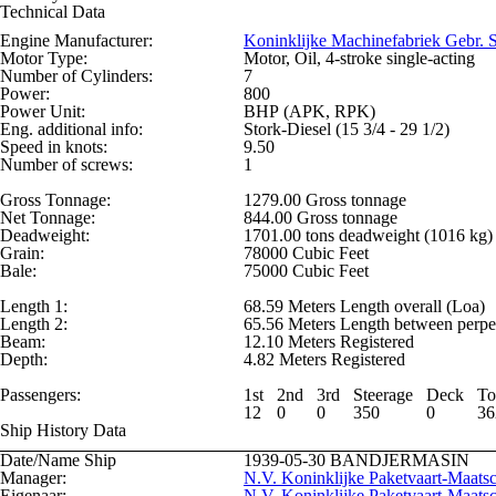
Technical Data
Engine Manufacturer:
Koninklijke Machinefabriek Gebr. 
Motor Type:
Motor, Oil, 4-stroke single-acting
Number of Cylinders:
7
Power:
800
Power Unit:
BHP (APK, RPK)
Eng. additional info:
Stork-Diesel (15 3/4 - 29 1/2)
Speed in knots:
9.50
Number of screws:
1
Gross Tonnage:
1279.00 Gross tonnage
Net Tonnage:
844.00 Gross tonnage
Deadweight:
1701.00 tons deadweight (1016 kg)
Grain:
78000 Cubic Feet
Bale:
75000 Cubic Feet
Length 1:
68.59 Meters Length overall (Loa)
Length 2:
65.56 Meters Length between perpe
Beam:
12.10 Meters Registered
Depth:
4.82 Meters Registered
Passengers:
1st
2nd
3rd
Steerage
Deck
To
12
0
0
350
0
36
Ship History Data
Date/Name Ship
1939-05-30
BANDJERMASIN
Manager:
N.V. Koninklijke Paketvaart-Maatsc
Eigenaar:
N.V. Koninklijke Paketvaart-Maatsc