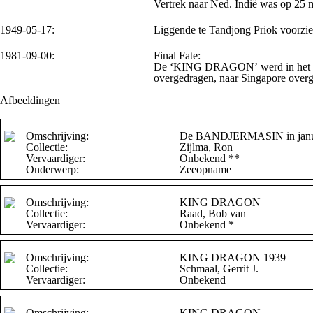
Vertrek naar Ned. Indië was op 25 
1949-05-17:
Liggende te Tandjong Priok voorz
1981-09-00:
Final Fate:
De ‘KING DRAGON’ werd in het najaa
overgedragen, naar Singapore overg
Afbeeldingen
Omschrijving:
De BANDJERMASIN in januari
Collectie:
Zijlma, Ron
Vervaardiger:
Onbekend **
Onderwerp:
Zeeopname
Omschrijving:
KING DRAGON
Collectie:
Raad, Bob van
Vervaardiger:
Onbekend *
Omschrijving:
KING DRAGON 1939
Collectie:
Schmaal, Gerrit J.
Vervaardiger:
Onbekend
Omschrijving:
KING DRAGON