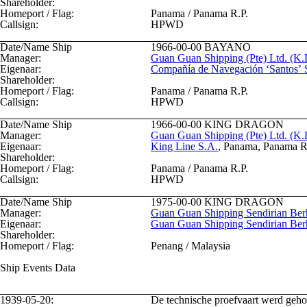
Shareholder:
Homeport / Flag:
Panama / Panama R.P.
Callsign:
HPWD
Date/Name Ship
1966-00-00
BAYANO
Manager:
Guan Guan Shipping (Pte) Ltd. (K.
Eigenaar:
Compañía de Navegación ‘Santos’ 
Shareholder:
Homeport / Flag:
Panama / Panama R.P.
Callsign:
HPWD
Date/Name Ship
1966-00-00
KING DRAGON
Manager:
Guan Guan Shipping (Pte) Ltd. (K.
Eigenaar:
King Line S.A.
, Panama, Panama R
Shareholder:
Homeport / Flag:
Panama / Panama R.P.
Callsign:
HPWD
Date/Name Ship
1975-00-00
KING DRAGON
Manager:
Guan Guan Shipping Sendirian Ber
Eigenaar:
Guan Guan Shipping Sendirian Ber
Shareholder:
Homeport / Flag:
Penang / Malaysia
Ship Events Data
1939-05-20:
De technische proefvaart werd geho