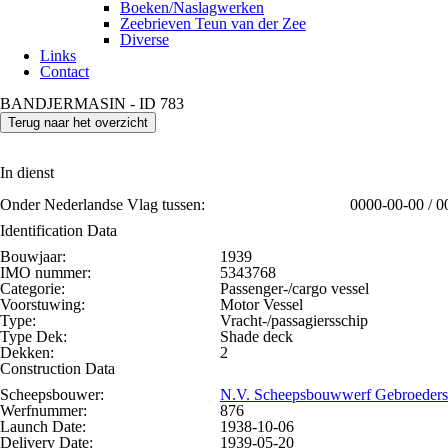
Boeken/Naslagwerken
Zeebrieven Teun van der Zee
Diverse
Links
Contact
BANDJERMASIN - ID 783
Terug naar het overzicht
In dienst
Onder Nederlandse Vlag tussen:
0000-00-00 / 0
Identification Data
Bouwjaar:
1939
IMO nummer:
5343768
Categorie:
Passenger-/cargo vessel
Voorstuwing:
Motor Vessel
Type:
Vracht-/passagiersschip
Type Dek:
Shade deck
Dekken:
2
Construction Data
Scheepsbouwer:
N.V. Scheepsbouwwerf Gebroeders
Werfnummer:
876
Launch Date:
1938-10-06
Delivery Date:
1939-05-20