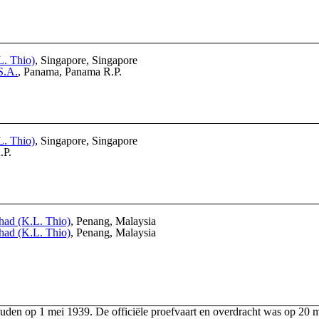
L. Thio)
, Singapore, Singapore
S.A.
, Panama, Panama R.P.
L. Thio)
, Singapore, Singapore
.P.
had (K.L. Thio)
, Penang, Malaysia
had (K.L. Thio)
, Penang, Malaysia
uden op 1 mei 1939. De officiële proefvaart en overdracht was op 20 