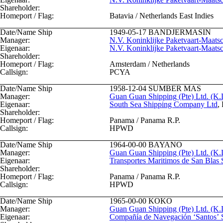
Shareholder:
Homeport / Flag:
Batavia / Netherlands East Indies
Date/Name Ship
1949-05-17
BANDJERMASIN
Manager:
N.V. Koninklijke Paketvaart-Maatsc
Eigenaar:
N.V. Koninklijke Paketvaart-Maatsc
Shareholder:
Homeport / Flag:
Amsterdam / Netherlands
Callsign:
PCYA
Date/Name Ship
1958-12-04
SUMBER MAS
Manager:
Guan Guan Shipping (Pte) Ltd. (K.
Eigenaar:
South Sea Shipping Company Ltd
,
Shareholder:
Homeport / Flag:
Panama / Panama R.P.
Callsign:
HPWD
Date/Name Ship
1964-00-00
BAYANO
Manager:
Guan Guan Shipping (Pte) Ltd. (K.
Eigenaar:
Transportes Maritimos de San Blas 
Shareholder:
Homeport / Flag:
Panama / Panama R.P.
Callsign:
HPWD
Date/Name Ship
1965-00-00
KOKO
Manager:
Guan Guan Shipping (Pte) Ltd. (K.
Eigenaar:
Compañía de Navegación ‘Santos’ 