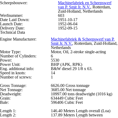
Scheepsbouwer:
Machinefabriek en Scheepswerf
van P. Smit Jr. N.V.
, Rotterdam,
Zuid-Holland, Netherlands
Werfnummer:
603
Date Laid Down:
1951-10-17
Launch Date:
1952-06-04
Delivery Date:
1952-09-15
Technical Data
Engine Manufacturer:
Machinefabriek & Scheepswerf van P.
Smit Jr. N.V.
, Rotterdam, Zuid-Holland,
Netherlands
Motor Type:
Motor, Oil, 2-stroke single-acting
Number of Cylinders:
6
Power:
5530
Power Unit:
BHP (APK, RPK)
Eng. additional info:
B&W diesel 29 1/8 x 63.
Speed in knots:
14
Number of screws:
1
Gross Tonnage:
6626.00 Gross tonnage
Net Tonnage:
3685.00 Net tonnage
Deadweight:
10997.00 tons deadweight (1016 kg)
Grain:
634449 Cubic Feet
Bale:
596406 Cubic Feet
Length 1:
146.40 Meters Length overall (Loa)
Length 2:
137.89 Meters Length between