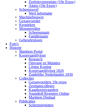
Zeebrievenregister (19e Eeuw)
Akten (19e Eeuw)
Scheepswerf
Werf informatie
Machinebouwer
Gezagvoerder
Kronieken
Monsterrollen
Scheepsnaam
Familienaam
Gebeurtenissen
Foto's
Historie
Maritiem Portal
Koopvaardijvloot
Research
Omvang en Mutaties
Lijsten Koning
Koopvaardijvloot 1826
Zuidelijke Nederlanden 1830
Collecties
Gezagvoerders 19e eeuw
Zeemanscolleges
Kaaphoornvaarders
Soundtoll Registers Online
Maritiem Digitaal
Publicaties
Scheepsregisters