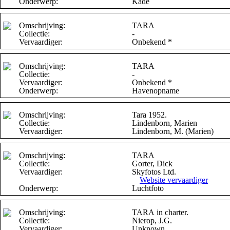
Onderwerp:
Kade
Omschrijving:
TARA
Collectie:
-
Vervaardiger:
Onbekend *
Omschrijving:
TARA
Collectie:
-
Vervaardiger:
Onbekend *
Onderwerp:
Havenopname
Omschrijving:
Tara 1952.
Collectie:
Lindenborn, Marien
Vervaardiger:
Lindenborn, M. (Marien)
Omschrijving:
TARA
Collectie:
Gorter, Dick
Vervaardiger:
Skyfotos Ltd.
Website vervaardiger
Onderwerp:
Luchtfoto
Omschrijving:
TARA in charter.
Collectie:
Nierop, J.G.
Vervaardiger:
Unknown