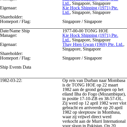
Ltd.
, Singapore, Singapore
Eigenaar:
Kie Hock Shipping (1971) Pte.
Ltd.
, Singapore, Singapore
Shareholder:
Homeport / Flag:
Singapore / Singapore
Date/Name Ship
1977-00-00
TONG HOE
Manager:
Kie Hock Shipping (1971) Pte.
Ltd.
, Singapore, Singapore
Eigenaar:
Thay Hien Gwan (1969) Pte. Ltd.
,
Singapore, Singapore
Shareholder:
Homeport / Flag:
Singapore / Singapore
Ship Events Data
1982-03-22:
Op reis van Durban naar Mombasa
is de TONG HOE op 22 maart
1982 aan de grond gelopen op het
eiland Ilha do Fogo (Mozambique),
in positie 17-10-ZB en 38-57-OL.
Zij werd op 12 april 1982 weer vlot
gebracht en arriveerde op 20 april
1982 op sleeptouw in Mombasa,
waar zij vrijwel direct werd
verkocht aan de Murri International
voor sloop in Pakistan. Op 20