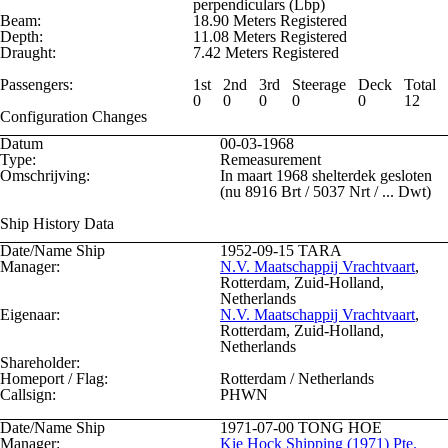
perpendiculars (Lbp)
Beam:
18.90 Meters Registered
Depth:
11.08 Meters Registered
Draught:
7.42 Meters Registered
Passengers:
1st
2nd
3rd
Steerage
Deck
Total
0
0
0
0
0
12
Configuration Changes
Datum
00-03-1968
Type:
Remeasurement
Omschrijving:
In maart 1968 shelterdek gesloten
(nu 8916 Brt / 5037 Nrt / ... Dwt)
Ship History Data
Date/Name Ship
1952-09-15
TARA
Manager:
N.V. Maatschappij Vrachtvaart
,
Rotterdam, Zuid-Holland,
Netherlands
Eigenaar:
N.V. Maatschappij Vrachtvaart
,
Rotterdam, Zuid-Holland,
Netherlands
Shareholder:
Homeport / Flag:
Rotterdam / Netherlands
Callsign:
PHWN
Date/Name Ship
1971-07-00
TONG HOE
Manager:
Kie Hock Shipping (1971) Pte.