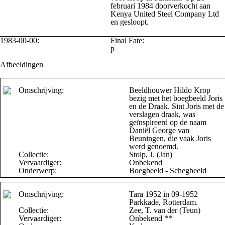
februari 1984 doorverkocht aan
Kenya United Steel Company Ltd
en gesloopt.
1983-00-00:
Final Fate:
p
Afbeeldingen
Omschrijving:
Beeldhouwer Hildo Krop
bezig met het boegbeeld Joris
en de Draak. Sint Joris met de
verslagen draak, was
geïnspireerd op de naam
Daniël George van
Beuningen, die vaak Joris
werd genoemd.
Collectie:
Stolp, J. (Jan)
Vervaardiger:
Onbekend
Onderwerp:
Boegbeeld - Schegbeeld
Omschrijving:
Tara 1952 in 09-1952
Parkkade, Rotterdam.
Collectie:
Zee, T. van der (Teun)
Vervaardiger:
Onbekend **