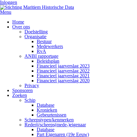
Inloggen
Menu
Home
Over ons
Doelstelling
Organisatie
Bestuur
Medewerkers
RvA
ANBI rapportage
Beleidsplan
Financieel jaarverslag 2023
Financieel jaarverslag 2022
Financieel jaarverslag 2021
Financieel jaarverslag 2020
Privacy
Sponsoren
Zoeken
Schip
Database
Kronieken
Gebeurtenissen
Scheepstypen/kenmerken
Rederij/scheeps(mede-)eigenaar
Database
Part Eigenaren (19e Eeuw)