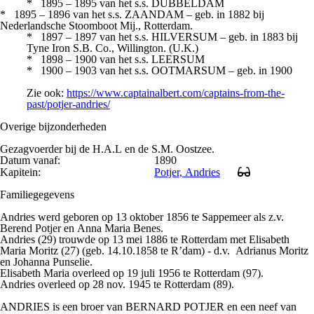
* 1895 – 1895 van het s.s. DUBBELDAM
* 1895 – 1896 van het s.s. ZAANDAM – geb. in 1882 bij
Nederlandsche Stoomboot Mij., Rotterdam.
* 1897 – 1897 van het s.s. HILVERSUM – geb. in 1883 bij
Tyne Iron S.B. Co., Willington. (U.K.)
* 1898 – 1900 van het s.s. LEERSUM
* 1900 – 1903 van het s.s. OOTMARSUM – geb. in 1900
Zie ook:
https://www.captainalbert.com/captains-from-the-
past/potjer-andries/
Overige bijzonderheden
Gezagvoerder bij de H.A.L en de S.M. Oostzee.
Datum vanaf:
1890
Kapitein:
Potjer, Andries
Familiegegevens
Andries werd geboren op 13 oktober 1856 te Sappemeer als z.v.
Berend Potjer en Anna Maria Benes.
Andries (29) trouwde op 13 mei 1886 te Rotterdam met Elisabeth
Maria Moritz (27) (geb. 14.10.1858 te R’dam) - d.v. Adrianus Moritz
en Johanna Punselie.
Elisabeth Maria overleed op 19 juli 1956 te Rotterdam (97).
Andries overleed op 28 nov. 1945 te Rotterdam (89).
ANDRIES is een broer van BERNARD POTJER en een neef van