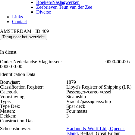
Boeken/Naslagwerken
Zeebrieven Teun van der Zee
Diverse
Links
Contact
AMSTERDAM - ID 409
Terug naar het overzicht
In dienst
Onder Nederlandse Vlag tussen:
0000-00-00 /
0000-00-00
Identification Data
Bouwjaar:
1879
Classification Register:
Lloyd's Register of Shipping (LR)
Categorie:
Passenger-/cargo vessel
Voorstuwing:
Steamship
Type:
Vracht-/passagiersschip
Type Dek:
Spar deck
Masten:
Four masts
Dekken:
3
Construction Data
Scheepsbouwer:
Harland & Wolff Ltd., Queen's
Island
, Belfast, Great Britain