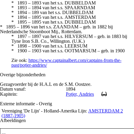
* 1893 – 1893 van het s.s. DUBBELDAM
* 1893 – 1894 van het s.s. SPAARNDAM
* 1894 – 189 van het s.s. DUBBELDAM
* 1894 – 1895 van het s.s. AMSTERDAM
* 1895 – 1895 van het s.s. DUBBELDAM
* 1895 – 1896 van het s.s. ZAANDAM – geb. in 1882 bij
Nederlandsche Stoomboot Mij., Rotterdam.
* 1897 – 1897 van het s.s. HILVERSUM – geb. in 1883 bij
Tyne Iron S.B. Co., Willington. (U.K.)
* 1898 – 1900 van het s.s. LEERSUM
* 1900 – 1903 van het s.s. OOTMARSUM – geb. in 1900
Zie ook:
https://www.captainalbert.com/captains-from-the-
past/potjer-andries/
Overige bijzonderheden
Gezagvoerder bij de H.A.L en de S.M. Oostzee.
Datum vanaf:
1894
Kapitein:
Potjer, Andries
Externe informatie - Overig
Vereniging 'De Lijn' - Holland-Amerika Lijn:
AMSTERDAM 2
(1887-1905)
Afbeeldingen