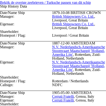
Bekijk de overige zeebrieven / Turksche passen van dit schip
Ship History Data
Date/Name Ship
1879-10-08
BRITISH CROWN
Manager:
British Shipowners Co. Ltd.
,
Liverpool, Great Britain
Eigenaar:
British Shipowners Co. Ltd.
,
Liverpool, Great Britain
Shareholder:
Homeport / Flag:
Liverpool / Great Britain
Date/Name Ship
1887-12-00
AMSTERDAM
Manager:
N.V. Nederlandsch-Amerikaansche
Stoomvaart Maatschappij 'Holland-
Amerika Lijn'
, Rotterdam, Zuid-
Holland, Netherlands
Eigenaar:
N.V. Nederlandsch-Amerikaansche
Stoomvaart Maatschappij 'Holland-
Amerika Lijn'
, Rotterdam, Zuid-
Holland, Netherlands
Shareholder:
Homeport / Flag:
Rotterdam / Netherlands
Callsign:
NDFC
Date/Name Ship
1905-05-00
AMSTERDA
Manager:
Cerruti Fratelli
, Genoa, Italy
Eigenaar:
Cerruti Fratelli
, Genoa, Italy
Shareholder: