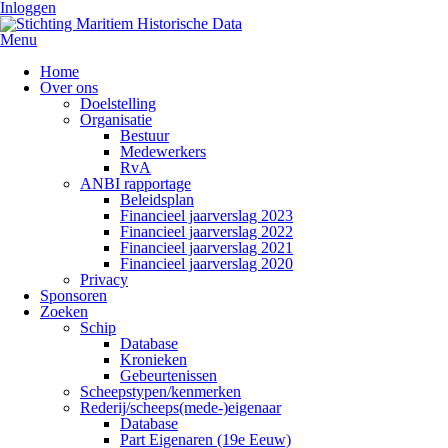
Inloggen
Menu
Home
Over ons
Doelstelling
Organisatie
Bestuur
Medewerkers
RvA
ANBI rapportage
Beleidsplan
Financieel jaarverslag 2023
Financieel jaarverslag 2022
Financieel jaarverslag 2021
Financieel jaarverslag 2020
Privacy
Sponsoren
Zoeken
Schip
Database
Kronieken
Gebeurtenissen
Scheepstypen/kenmerken
Rederij/scheeps(mede-)eigenaar
Database
Part Eigenaren (19e Eeuw)