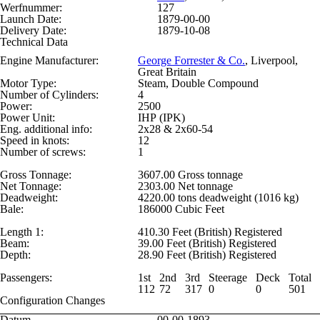
Werfnummer:
127
Launch Date:
1879-00-00
Delivery Date:
1879-10-08
Technical Data
Engine Manufacturer:
George Forrester & Co.
, Liverpool,
Great Britain
Motor Type:
Steam, Double Compound
Number of Cylinders:
4
Power:
2500
Power Unit:
IHP (IPK)
Eng. additional info:
2x28 & 2x60-54
Speed in knots:
12
Number of screws:
1
Gross Tonnage:
3607.00 Gross tonnage
Net Tonnage:
2303.00 Net tonnage
Deadweight:
4220.00 tons deadweight (1016 kg)
Bale:
186000 Cubic Feet
Length 1:
410.30 Feet (British) Registered
Beam:
39.00 Feet (British) Registered
Depth:
28.90 Feet (British) Registered
Passengers:
1st
2nd
3rd
Steerage
Deck
Total
112
72
317
0
0
501
Configuration Changes
Datum
00-00-1893