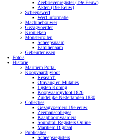
Zeebrievenregister (19e Eeuw)
Akten (19e Eeuw)
Scheepswerf
Werf informatie
Machinebouwer
Gezagvoerder
Kronieken
Monsterrollen
Scheepsnaam
Familienaam
Gebeurtenissen
Foto's
Historie
Maritiem Portal
Koopvaardijvloot
Research
Omvang en Mutaties
Lijsten Koning
Koopvaardijvloot 1826
Zuidelijke Nederlanden 1830
Collecties
Gezagvoerders 19e eeuw
Zeemanscolleges
Kaaphoornvaarders
Soundtoll Registers Online
Maritiem Digitaal
Publicaties
Scheepsregisters