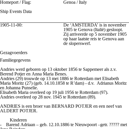
Homeport / Flag:
Genoa / Italy
Ship Events Data
1905-11-00:
De ‘AMSTERDA’ is in november
1905 te Genova (Italië) gesloopt.
Zij arriveerde op 5 november 1905
op haar laatste reis te Genova aan
de sloperswerf.
Gezagvoerders
Familiegegevens
Andries werd geboren op 13 oktober 1856 te Sappemeer als z.v.
Berend Potjer en Anna Maria Benes.
Andries (29) trouwde op 13 mei 1886 te Rotterdam met Elisabeth
Maria Moritz (27) (geb. 14.10.1858 te R’dam) - d.v. Adrianus Moritz
en Johanna Punselie.
Elisabeth Maria overleed op 19 juli 1956 te Rotterdam (97).
Andries overleed op 28 nov. 1945 te Rotterdam (89).
ANDRIES is een broer van BERNARD POTJER en een neef van
ALDERT POTJER.
Kinderen
- Barend Adriaan – geb. 12.10.1886 te Nieuwpoort –getr. ????? met