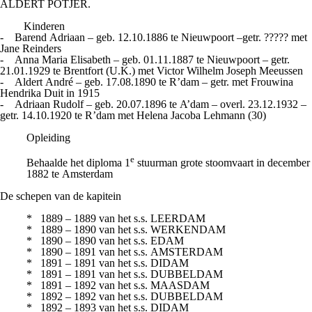
ALDERT POTJER.
Kinderen
- Barend Adriaan – geb. 12.10.1886 te Nieuwpoort –getr. ????? met
Jane Reinders
- Anna Maria Elisabeth – geb. 01.11.1887 te Nieuwpoort – getr.
21.01.1929 te Brentfort (U.K.) met Victor Wilhelm Joseph Meeussen
- Aldert André – geb. 17.08.1890 te R’dam – getr. met Frouwina
Hendrika Duit in 1915
- Adriaan Rudolf – geb. 20.07.1896 te A’dam – overl. 23.12.1932 –
getr. 14.10.1920 te R’dam met Helena Jacoba Lehmann (30)
Opleiding
e
Behaalde het diploma 1
stuurman grote stoomvaart in december
1882 te Amsterdam
De schepen van de kapitein
* 1889 – 1889 van het s.s. LEERDAM
* 1889 – 1890 van het s.s. WERKENDAM
* 1890 – 1890 van het s.s. EDAM
* 1890 – 1891 van het s.s. AMSTERDAM
* 1891 – 1891 van het s.s. DIDAM
* 1891 – 1891 van het s.s. DUBBELDAM
* 1891 – 1892 van het s.s. MAASDAM
* 1892 – 1892 van het s.s. DUBBELDAM
* 1892 – 1893 van het s.s. DIDAM