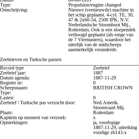
Type:
Propulsion/engine changed
Omschrijving:
Nieuwe (vernieuwde) machine in
het schip geplaatst. 4-cyl. TE, 30,
47 & 2x60-54, 2500 IPK, N.V.
Nederlandsche Stoomboot Mij.,
Rotterdam. Ook is een sloependek
verhoogd geplaatst (als enige van
de 7 Viermasters), waardoor het
uiterlijk van de midscheeps
aanmerkelijk veranderde.
Zeebrieven en Turksche passen
Record type
Zeebrief
Zeebrief jaar:
1887
Datum agenda:
1887-11-29
Register nr:
0
Scheepsnaam:
BRITISH CROWN
Type:
Lasten:
0
Zeebrief / Turksche pas verzocht door:
Ned.Amerik.
Stoomvaart Mij.
Plaats:
Rotterdam
Kapitein op moment van verzoek:
x
Opmerkingen:
ja, voorlopige
1887-11-29, uitreiking
voorlige zb143-x