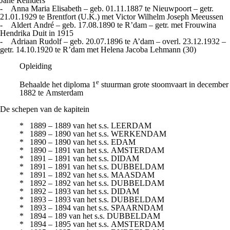
Jane Reinders
- Anna Maria Elisabeth – geb. 01.11.1887 te Nieuwpoort – getr.
21.01.1929 te Brentfort (U.K.) met Victor Wilhelm Joseph Meeussen
- Aldert André – geb. 17.08.1890 te R’dam – getr. met Frouwina
Hendrika Duit in 1915
- Adriaan Rudolf – geb. 20.07.1896 te A’dam – overl. 23.12.1932 –
getr. 14.10.1920 te R’dam met Helena Jacoba Lehmann (30)
Opleiding
e
Behaalde het diploma 1
stuurman grote stoomvaart in december
1882 te Amsterdam
De schepen van de kapitein
* 1889 – 1889 van het s.s. LEERDAM
* 1889 – 1890 van het s.s. WERKENDAM
* 1890 – 1890 van het s.s. EDAM
* 1890 – 1891 van het s.s. AMSTERDAM
* 1891 – 1891 van het s.s. DIDAM
* 1891 – 1891 van het s.s. DUBBELDAM
* 1891 – 1892 van het s.s. MAASDAM
* 1892 – 1892 van het s.s. DUBBELDAM
* 1892 – 1893 van het s.s. DIDAM
* 1893 – 1893 van het s.s. DUBBELDAM
* 1893 – 1894 van het s.s. SPAARNDAM
* 1894 – 189 van het s.s. DUBBELDAM
* 1894 – 1895 van het s.s. AMSTERDAM