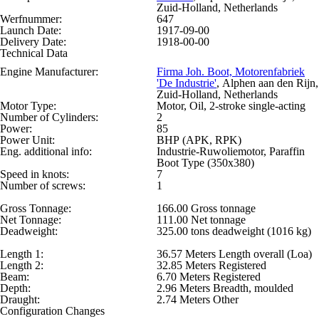
Zuid-Holland, Netherlands
Werfnummer:
647
Launch Date:
1917-09-00
Delivery Date:
1918-00-00
Technical Data
Engine Manufacturer:
Firma Joh. Boot, Motorenfabriek
'De Industrie'
, Alphen aan den Rijn,
Zuid-Holland, Netherlands
Motor Type:
Motor, Oil, 2-stroke single-acting
Number of Cylinders:
2
Power:
85
Power Unit:
BHP (APK, RPK)
Eng. additional info:
Industrie-Ruwoliemotor, Paraffin
Boot Type (350x380)
Speed in knots:
7
Number of screws:
1
Gross Tonnage:
166.00 Gross tonnage
Net Tonnage:
111.00 Net tonnage
Deadweight:
325.00 tons deadweight (1016 kg)
Length 1:
36.57 Meters Length overall (Loa)
Length 2:
32.85 Meters Registered
Beam:
6.70 Meters Registered
Depth:
2.96 Meters Breadth, moulded
Draught:
2.74 Meters Other
Configuration Changes