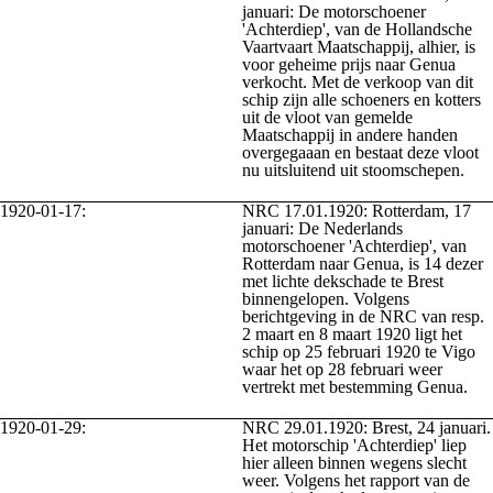
januari: De motorschoener
'Achterdiep', van de Hollandsche
Vaartvaart Maatschappij, alhier, is
voor geheime prijs naar Genua
verkocht. Met de verkoop van dit
schip zijn alle schoeners en kotters
uit de vloot van gemelde
Maatschappij in andere handen
overgegaaan en bestaat deze vloot
nu uitsluitend uit stoomschepen.
1920-01-17:
NRC 17.01.1920: Rotterdam, 17
januari: De Nederlands
motorschoener 'Achterdiep', van
Rotterdam naar Genua, is 14 dezer
met lichte dekschade te Brest
binnengelopen. Volgens
berichtgeving in de NRC van resp.
2 maart en 8 maart 1920 ligt het
schip op 25 februari 1920 te Vigo
waar het op 28 februari weer
vertrekt met bestemming Genua.
1920-01-29:
NRC 29.01.1920: Brest, 24 januari.
Het motorschip 'Achterdiep' liep
hier alleen binnen wegens slecht
weer. Volgens het rapport van de