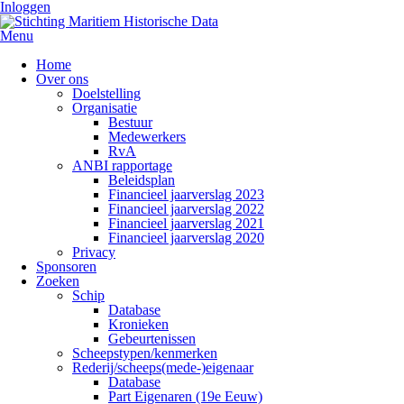
Inloggen
Menu
Home
Over ons
Doelstelling
Organisatie
Bestuur
Medewerkers
RvA
ANBI rapportage
Beleidsplan
Financieel jaarverslag 2023
Financieel jaarverslag 2022
Financieel jaarverslag 2021
Financieel jaarverslag 2020
Privacy
Sponsoren
Zoeken
Schip
Database
Kronieken
Gebeurtenissen
Scheepstypen/kenmerken
Rederij/scheeps(mede-)eigenaar
Database
Part Eigenaren (19e Eeuw)