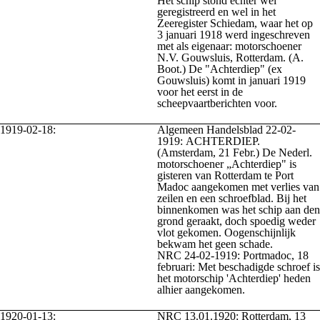
Het schip stond echter wel
geregistreerd en wel in het
Zeeregister Schiedam, waar het op
3 januari 1918 werd ingeschreven
met als eigenaar: motorschoener
N.V. Gouwsluis, Rotterdam. (A.
Boot.) De "Achterdiep" (ex
Gouwsluis) komt in januari 1919
voor het eerst in de
scheepvaartberichten voor.
1919-02-18:
Algemeen Handelsblad 22-02-
1919: ACHTERDIEP.
(Amsterdam, 21 Febr.) De Nederl.
motorschoener „Achterdiep" is
gisteren van Rotterdam te Port
Madoc aangekomen met verlies van
zeilen en een schroefblad. Bij het
binnenkomen was het schip aan den
grond geraakt, doch spoedig weder
vlot gekomen. Oogenschijnlijk
bekwam het geen schade.
NRC 24-02-1919: Portmadoc, 18
februari: Met beschadigde schroef is
het motorschip 'Achterdiep' heden
alhier aangekomen.
1920-01-13:
NRC 13.01.1920: Rotterdam, 13