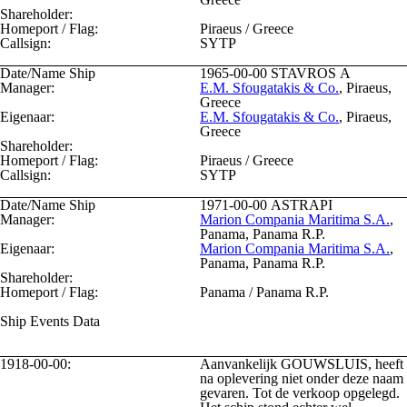
Shareholder:
Homeport / Flag:
Piraeus / Greece
Callsign:
SYTP
Date/Name Ship
1965-00-00
STAVROS A
Manager:
E.M. Sfougatakis & Co.
, Piraeus,
Greece
Eigenaar:
E.M. Sfougatakis & Co.
, Piraeus,
Greece
Shareholder:
Homeport / Flag:
Piraeus / Greece
Callsign:
SYTP
Date/Name Ship
1971-00-00
ASTRAPI
Manager:
Marion Compania Maritima S.A.
,
Panama, Panama R.P.
Eigenaar:
Marion Compania Maritima S.A.
,
Panama, Panama R.P.
Shareholder:
Homeport / Flag:
Panama / Panama R.P.
Ship Events Data
1918-00-00:
Aanvankelijk GOUWSLUIS, heeft
na oplevering niet onder deze naam
gevaren. Tot de verkoop opgelegd.