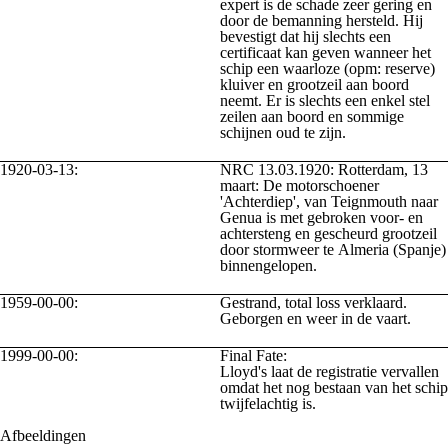
expert is de schade zeer gering en
door de bemanning hersteld. Hij
bevestigt dat hij slechts een
certificaat kan geven wanneer het
schip een waarloze (opm: reserve)
kluiver en grootzeil aan boord
neemt. Er is slechts een enkel stel
zeilen aan boord en sommige
schijnen oud te zijn.
1920-03-13:
NRC 13.03.1920: Rotterdam, 13
maart: De motorschoener
'Achterdiep', van Teignmouth naar
Genua is met gebroken voor- en
achtersteng en gescheurd grootzeil
door stormweer te Almeria (Spanje)
binnengelopen.
1959-00-00:
Gestrand, total loss verklaard.
Geborgen en weer in de vaart.
1999-00-00:
Final Fate:
Lloyd's laat de registratie vervallen
omdat het nog bestaan van het schip
twijfelachtig is.
Afbeeldingen