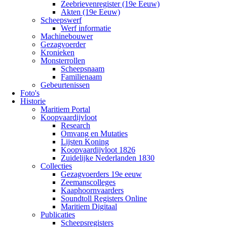
Zeebrievenregister (19e Eeuw)
Akten (19e Eeuw)
Scheepswerf
Werf informatie
Machinebouwer
Gezagvoerder
Kronieken
Monsterrollen
Scheepsnaam
Familienaam
Gebeurtenissen
Foto's
Historie
Maritiem Portal
Koopvaardijvloot
Research
Omvang en Mutaties
Lijsten Koning
Koopvaardijvloot 1826
Zuidelijke Nederlanden 1830
Collecties
Gezagvoerders 19e eeuw
Zeemanscolleges
Kaaphoornvaarders
Soundtoll Registers Online
Maritiem Digitaal
Publicaties
Scheepsregisters