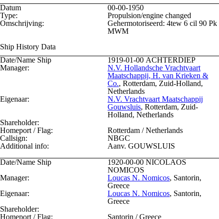
Datum
00-00-1950
Type:
Propulsion/engine changed
Omschrijving:
Gehermotoriseerd: 4tew 6 cil 90 Pk
MWM
Ship History Data
Date/Name Ship
1919-01-00
ACHTERDIEP
Manager:
N.V. Hollandsche Vrachtvaart
Maatschappij, H. van Krieken &
Co.
, Rotterdam, Zuid-Holland,
Netherlands
Eigenaar:
N.V. Vrachtvaart Maatschappij
Gouwsluis
, Rotterdam, Zuid-
Holland, Netherlands
Shareholder:
Homeport / Flag:
Rotterdam / Netherlands
Callsign:
NBGC
Additional info:
Aanv. GOUWSLUIS
Date/Name Ship
1920-00-00
NICOLAOS
NOMICOS
Manager:
Loucas N. Nomicos
, Santorin,
Greece
Eigenaar:
Loucas N. Nomicos
, Santorin,
Greece
Shareholder:
Homeport / Flag:
Santorin / Greece