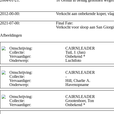
2004-01-21:
Te Genua in beslag genomen wegens
2012-00-00:
Verkocht aan onbekende koper, vla
2021-07-00:
Final Fate:
Verkocht voor sloop aan San Giorgi
Afbeeldingen
Omschrijving:
CAIRNLEADER
Collectie:
Tuil, J. (Jan)
Vervaardiger:
Onbekend *
Onderwerp:
Luchtfoto
Omschrijving:
CAIRNLEADER
Collectie:
-
Vervaardiger:
Hill, Charlie A.
Onderwerp:
Havenopname
Omschrijving:
CAIRNLEADER
Collectie:
Grootenboer, Ton
Vervaardiger:
Onbekend *