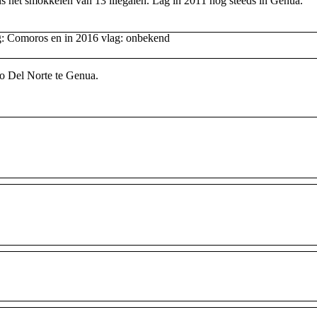
 het smokkelen van 13 illegalen. Lag in 2011 nog steeds in Genua.
g: Comoros en in 2016 vlag: onbekend
o Del Norte te Genua.