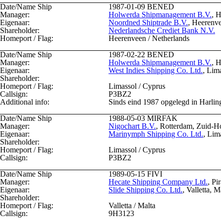
Date/Name Ship
1987-01-09
BENED
Manager:
Holwerda Shipmanagement B.V.
, 
Eigenaar:
Noordned Shiptrade B.V.
, Heerenve
Shareholder:
Nederlandsche Crediet Bank N.V.
Homeport / Flag:
Heerenveen / Netherlands
Date/Name Ship
1987-02-22
BENED
Manager:
Holwerda Shipmanagement B.V.
, 
Eigenaar:
West Indies Shipping Co. Ltd.
, Lim
Shareholder:
Homeport / Flag:
Limassol / Cyprus
Callsign:
P3BZ2
Additional info:
Sinds eind 1987 opgelegd in Harlin
Date/Name Ship
1988-05-03
MIRFAK
Manager:
Nigochart B.V.
, Rotterdam, Zuid-H
Eigenaar:
Marinymph Shipping Co. Ltd.
, Lim
Shareholder:
Homeport / Flag:
Limassol / Cyprus
Callsign:
P3BZ2
Date/Name Ship
1989-05-15
FIVI
Manager:
Hecate Shipping Company Ltd.
, Pi
Eigenaar:
Slide Shipping Co. Ltd.
, Valletta, M
Shareholder:
Homeport / Flag:
Valletta / Malta
Callsign:
9H3123