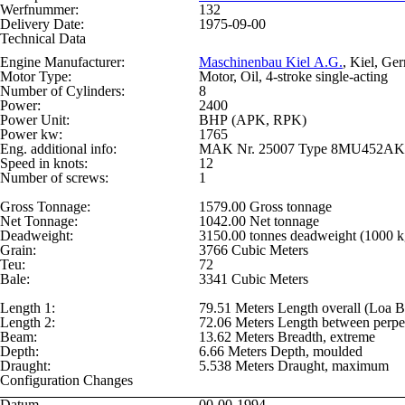
Werfnummer:
132
Delivery Date:
1975-09-00
Technical Data
Engine Manufacturer:
Maschinenbau Kiel A.G.
, Kiel, Ge
Motor Type:
Motor, Oil, 4-stroke single-acting
Number of Cylinders:
8
Power:
2400
Power Unit:
BHP (APK, RPK)
Power kw:
1765
Eng. additional info:
MAK Nr. 25007 Type 8MU452AK 
Speed in knots:
12
Number of screws:
1
Gross Tonnage:
1579.00 Gross tonnage
Net Tonnage:
1042.00 Net tonnage
Deadweight:
3150.00 tonnes deadweight (1000 k
Grain:
3766 Cubic Meters
Teu:
72
Bale:
3341 Cubic Meters
Length 1:
79.51 Meters Length overall (Loa 
Length 2:
72.06 Meters Length between perpe
Beam:
13.62 Meters Breadth, extreme
Depth:
6.66 Meters Depth, moulded
Draught:
5.538 Meters Draught, maximum
Configuration Changes
Datum
00-00-1994