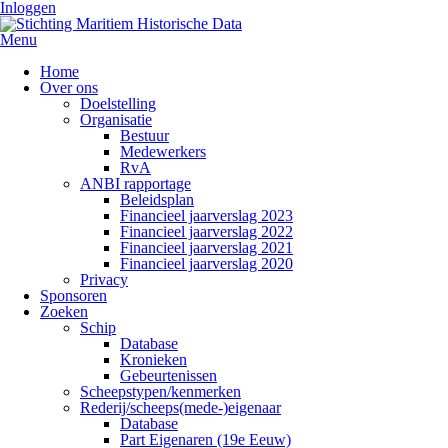
Inloggen
Menu
Home
Over ons
Doelstelling
Organisatie
Bestuur
Medewerkers
RvA
ANBI rapportage
Beleidsplan
Financieel jaarverslag 2023
Financieel jaarverslag 2022
Financieel jaarverslag 2021
Financieel jaarverslag 2020
Privacy
Sponsoren
Zoeken
Schip
Database
Kronieken
Gebeurtenissen
Scheepstypen/kenmerken
Rederij/scheeps(mede-)eigenaar
Database
Part Eigenaren (19e Eeuw)