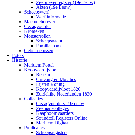
Zeebrievenregister (19e Eeuw)
Akten (19e Eeuw)
Scheepswerf
Werf informatie
Machinebouwer
Gezagvoerder
Kronieken
Monsterrollen
Scheepsnaam
Familienaam
Gebeurtenissen
Foto's
Historie
Maritiem Portal
Koopvaardijvloot
Research
Omvang en Mutaties
Lijsten Koning
Koopvaardijvloot 1826
Zuidelijke Nederlanden 1830
Collecties
Gezagvoerders 19e eeuw
Zeemanscolleges
Kaaphoornvaarders
Soundtoll Registers Online
Maritiem Digitaal
Publicaties
Scheepsregisters