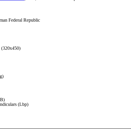
rman Federal Republic
(320x450)
g)
BB)
ndiculars (Lbp)