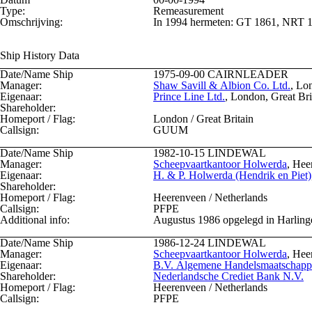
Type:
Remeasurement
Omschrijving:
In 1994 hermeten: GT 1861, NRT 
Ship History Data
Date/Name Ship
1975-09-00
CAIRNLEADER
Manager:
Shaw Savill & Albion Co. Ltd.
, Lo
Eigenaar:
Prince Line Ltd.
, London, Great Bri
Shareholder:
Homeport / Flag:
London / Great Britain
Callsign:
GUUM
Date/Name Ship
1982-10-15
LINDEWAL
Manager:
Scheepvaartkantoor Holwerda
, Hee
Eigenaar:
H. & P. Holwerda (Hendrik en Piet)
Shareholder:
Homeport / Flag:
Heerenveen / Netherlands
Callsign:
PFPE
Additional info:
Augustus 1986 opgelegd in Harling
Date/Name Ship
1986-12-24
LINDEWAL
Manager:
Scheepvaartkantoor Holwerda
, Hee
Eigenaar:
B.V. Algemene Handelsmaatschap
Shareholder:
Nederlandsche Crediet Bank N.V.
Homeport / Flag:
Heerenveen / Netherlands
Callsign:
PFPE