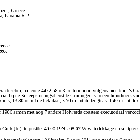
raeus, Greece
a, Panama R.P.
reece
eece
chtschip, metende 4472.58 m3 bruto inhoud volgens meetbrief 's Gra
enaar bij de Scheepsmetingsdienst te Groningen, van een brandmerk vo
khuis, 13.80 m. uit de hekplaat, 3.50 m. uit de lengteas, 1.40 m. uit dek.
 1986 samen met nog 7 andere Holwerda coasters executoriaal verkoc
r Cork (Irl), in positie: 46.00.19N - 08.07 W waterlekkage en schip ge