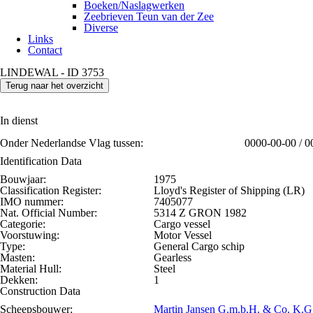
Boeken/Naslagwerken
Zeebrieven Teun van der Zee
Diverse
Links
Contact
LINDEWAL - ID 3753
Terug naar het overzicht
In dienst
Onder Nederlandse Vlag tussen:
0000-00-00 / 0
Identification Data
Bouwjaar:
1975
Classification Register:
Lloyd's Register of Shipping (LR)
IMO nummer:
7405077
Nat. Official Number:
5314 Z GRON 1982
Categorie:
Cargo vessel
Voorstuwing:
Motor Vessel
Type:
General Cargo schip
Masten:
Gearless
Material Hull:
Steel
Dekken:
1
Construction Data
Scheepsbouwer:
Martin Jansen G.m.b.H. & Co. K.G.