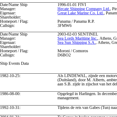
Date/Name Ship
1996-01-01
FIVI
Manager:
Hecate Shipping Company Ltd.
, Pi
Eigenaar:
Great Lake Marine Co. Ltd.
, Panam
Shareholder:
Homeport / Flag:
Panama / Panama R.P.
Callsign:
3FMW6
Date/Name Ship
2003-02-03
SENTINEL
Manager:
Sea Lords Maritime Inc.
, Athens, G
Eigenaar:
Sea Sun Shipping S.A.
, Athens, Gr
Shareholder:
Homeport / Flag:
Moroni / Comoros
Callsign:
D6BO2
Ship Events Data
1982-10-25:
Als LINDEWAL, zijnde een motorvra
(Duitsland), door M. Alberts, ambt
aan S.B. zijde in zijschot van het de
1986-08-00:
Opgelegd in Harlingen. In december
management.
1992-10-31:
Tijdens de reis van Gabes (Tun) naa