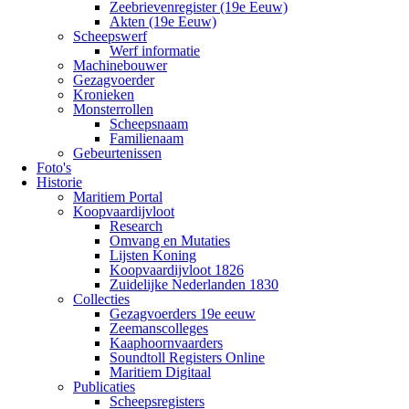
Zeebrievenregister (19e Eeuw)
Akten (19e Eeuw)
Scheepswerf
Werf informatie
Machinebouwer
Gezagvoerder
Kronieken
Monsterrollen
Scheepsnaam
Familienaam
Gebeurtenissen
Foto's
Historie
Maritiem Portal
Koopvaardijvloot
Research
Omvang en Mutaties
Lijsten Koning
Koopvaardijvloot 1826
Zuidelijke Nederlanden 1830
Collecties
Gezagvoerders 19e eeuw
Zeemanscolleges
Kaaphoornvaarders
Soundtoll Registers Online
Maritiem Digitaal
Publicaties
Scheepsregisters