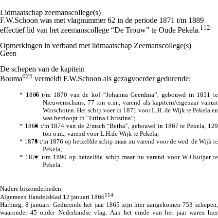
Lidmaatschap zeemanscollege(s)
F.W.Schoon was met vlagnummer 62 in de periode 1871 t/m 1889
112
effectief lid van het zeemanscollege “De Trouw” te Oude Pekela.
Opmerkingen in verband met lidmaatschap Zeemanscollege(s)
Geen
De schepen van de kapitein
025
Bouma
vermeldt F.W.Schoon als gezagvoerder gedurende:
* 1865 t/m 1870 van de kof “Johanna Geerdina”, gebouwd in 1851 te
Nieuwenschans, 77 ton o.m., varend als kapitein/eigenaar vanuit
Winschoten. Het schip voer in 1871 voor L.H. de Wijk te Pekela en
was herdoopt in “Ettina Christina”;
* 1868 t/m 1874 van de 2/msch “Betha”, gebouwd in 1867 te Pekela, 129
ton o.m., varend voor L.H.de Wijk te Pekela;
* 1875 t/m 1876 op hetzelfde schip maar nu varend voor de wed. de Wijk te
Pekela;
* 1877 t/m 1890 op hetzelfde schip maar nu varend voor W.J.Kuiper te
Pekela.
Nadere bijzonderheden
114
Algemeen Handelsblad 12 januari 1866
Harburg, 8 januari. Gedurende het jaar 1865 zijn hier aangekomen 753 schepen,
waaronder 45 onder Nederlandse vlag. Aan het einde van het jaar waren hier