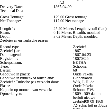
Delivery Date:
1867-04-00
Technical Data
Gross Tonnage:
129.00 Gross tonnage
Net Tonnage:
117.00 Net tonnage
Length 1:
25.20 Meters Length overall (Loa)
Beam:
6.19 Meters Breadth, moulded
Depth:
3.02 Meters Depth, moulded
Zeebrieven en Turksche passen
Record type
Zeebrief
Zeebrief jaar:
1867
Datum agenda:
1867-04-23
Register nr:
18670326
Scheepsnaam:
BETHA
Type:
Schooner
Lasten:
68
Gebouwd in plaats:
Oude Pekela
Gebouwd in binnen- of buitenland:
Binnenlands
Zeebrief / Turksche pas verzocht door:
Wijk, L.H. de
Plaats:
Oude Pekela
Kapitein op moment van verzoek:
Schoon, F.W.
Opmerkingen:
1869 - 569-datum
besluit nieuwe
zeebrief09-09-1869-
72- schip ligt in :Oude