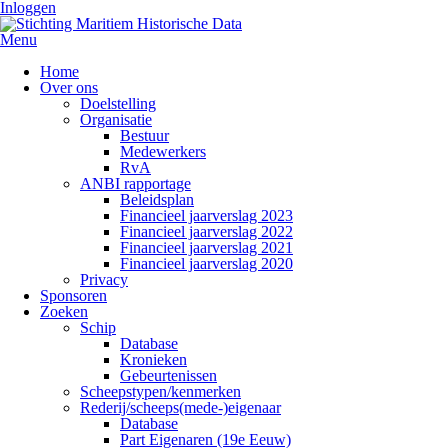
Inloggen
Menu
Home
Over ons
Doelstelling
Organisatie
Bestuur
Medewerkers
RvA
ANBI rapportage
Beleidsplan
Financieel jaarverslag 2023
Financieel jaarverslag 2022
Financieel jaarverslag 2021
Financieel jaarverslag 2020
Privacy
Sponsoren
Zoeken
Schip
Database
Kronieken
Gebeurtenissen
Scheepstypen/kenmerken
Rederij/scheeps(mede-)eigenaar
Database
Part Eigenaren (19e Eeuw)