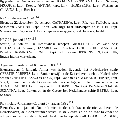
liggende de Nederlandse schepen
JOHANNA GEERDINA, kapt. Schoon;
FROUKJE, kapt. Koops; ANTINA, kapt. Dijk; THORBECKE, kapt. Wieting en
CLASINA, kapt. Roseboom.
114
NRC 27 december 1870
Elseneur, 22 december. De schepen CATHARINA, kapt. Pik, van Trelleborg naar
Schiedam, JANTINA, kapt. Boon, van Riga naar Antwerpen en
BETHA, kapt.
Schoon, van Riga naar de Eems, zijn wegens ijsgang in de haven gehaald.
114
NRC 28 januari 1872
Stettin, 20 januari. De Nederlandse schepen BROEDERTROUW, kapt. Vos;
BETHA, kapt. Schoon;
HAZARD, kapt. Ketelaar; GRIETJE HUISMAN, kapt.
Pekelder; KONING WILLEM III, kapt. Scholten en HEERENVEEN, kapt. Ellis,
liggen hier in winterlaag.
114
Algemeen Handelsblad 04 januari 1882
Bremerhaven, 1 januari. Alhier was heden liggende het Nederlandse schip
GEERTJE ALBERTS, kapt. Panjer, terwijl in de Kaiserhaven zich de Nederlandse
schepen JAN PIETERSZOON KOEN, kapt. Bonchier, en WUBKE JOHANNA, kapt.
Vogel, bevonden. In de Geestermünder haven liggen de Nederlandse schepen
ANNA HENDRIKA, kapt. Freye, AUKJEN GEPKELINA, kapt. De Vrie, en TJALDA
SUZANNA, kapt. Luken,
en in de Geeste het Nederlandse schip BETHA, kapt.
Schoon.
114
ProvincialevGroninger Courant 07 januari 1882
Bremerhaven, 1 januari. Onder de zich in de oude haven, de nieuwe haven, de
Keizershaven, de Geestemünder haven, in de Geeste en op de rede bevindende
schepen merkt men de volgende Nederlandse op: de tjalk GEERTJE ALBERS,