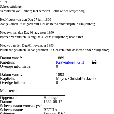
1889
Scheepstijdingen
Vertrokken van Aalborg met zemelen. Betha onder Kraijenborg.
Het Nieuws van den Dag 07 juni 1890
Aangekomen uit Riga vanuit Tiel de Betha onder kapitein Kraijenborg.
Nieuuws van den Dag 08 augustus 1890
Bremen vertrokken 05 augustus Betha Kraijenborg naar Skien
Nieuws van den Dag 01 november 1890
Pillau aangekomen 28 aangekomen uit Geestemunde de Betha onder Kraijenborg
Datum vanaf:
1889
Kapitein:
Krayenborg, G.H.
Overige informatie:
0
Datum vanaf:
1893
Kapitein:
Meyer, Christoffer Jacob
Overige informatie:
0
Monsterrollen
Opgemaakt
Harlingen
Datum:
1882-08-17
Scheepsnaam voorvoegsel:
Scheepsnaam:
BETHA
Schipper:
Schoon, F.W.