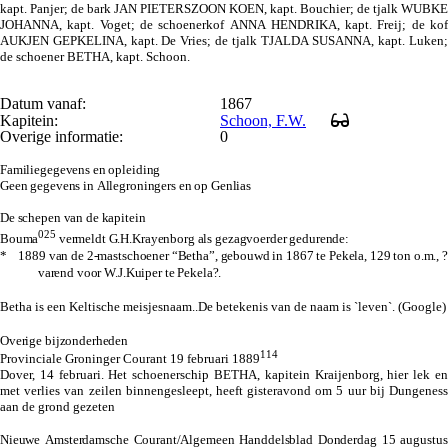
kapt. Panjer; de bark JAN PIETERSZOON KOEN, kapt. Bouchier; de tjalk WUBKE
JOHANNA, kapt. Voget; de schoenerkof ANNA HENDRIKA, kapt. Freij; de kof
AUKJEN GEPKELINA, kapt. De Vries; de tjalk TJALDA SUSANNA, kapt. Luken;
de schoener BETHA, kapt. Schoon.
Datum vanaf:
1867
Kapitein:
Schoon, F.W.
Overige informatie:
0
Familiegegevens en opleiding
Geen gegevens in Allegroningers en op Genlias
De schepen van de kapitein
025
Bouma
vermeldt G.H.Krayenborg als gezagvoerder gedurende:
* 1889 van de 2-mastschoener “Betha”, gebouwd in 1867 te Pekela, 129 ton o.m., ?
varend voor W.J.Kuiper te Pekela?.
Betha is een
Keltische
meisjesnaam..De betekenis van de naam is `
leven
`. (Google)
Overige bijzonderheden
114
Provinciale Groninger Courant 19 februari 1889
Dover, 14 februari. Het schoenerschip BETHA, kapitein Kraijenborg, hier lek en
met verlies van zeilen binnengesleept, heeft gisteravond om 5 uur bij Dungeness
aan de grond gezeten
Nieuwe Amsterdamsche Courant/Algemeen Handdelsblad Donderdag 15 augustus