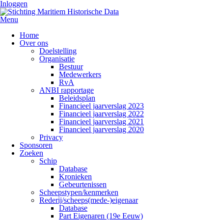
Inloggen
Menu
Home
Over ons
Doelstelling
Organisatie
Bestuur
Medewerkers
RvA
ANBI rapportage
Beleidsplan
Financieel jaarverslag 2023
Financieel jaarverslag 2022
Financieel jaarverslag 2021
Financieel jaarverslag 2020
Privacy
Sponsoren
Zoeken
Schip
Database
Kronieken
Gebeurtenissen
Scheepstypen/kenmerken
Rederij/scheeps(mede-)eigenaar
Database
Part Eigenaren (19e Eeuw)