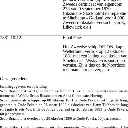
Zweeds certificaat van eigendom
238 van 9 september 1870
(riksarchiv Stockholm) na reparatie
te Slitehamn - Gotland voor 4.000
Zweedse riksdaler verkocht aan E,
Liljewalck e.a.)
1881-10-12:
Final Fate:
Het Zweedse schip ORION, kapt.
Wetterlund, vertrok op 12 oktober
1881 met een lading steenkolen van
Shields naar Wisby en is sindsdien
vermist. Zij is dus op de Noordzee
met man en muis vergaan.
Gezagvoerders
Familiegegevens en opleiding
Sebe Braamhorst werd geboren op 24 februari 1824 te Groningen als zoon van de
timmerman Wubbe Sebes Braamhorst en Anna Christiaans Hoving.
Sebe trouwde als schipper op 08 februari 1861 te Oude Pekela met Ettje de Jong,
geboren te Oude Pekela op 06 maart 1822 als dochter van Harm Tjebbes de Jong
en Jantje Israels Vos. Ettje de Jo
nge
overleed op 26 februari 1883 te Oude Pekela,
60 jaar, weduwe.
Se
bo
Braamhorst overleed op 29 oktober 1880 te Oude Pekela, 56 jaar, zeeman.
Burgerlijke Stand gegevens uit de provincie Groningen vermelden Sebe