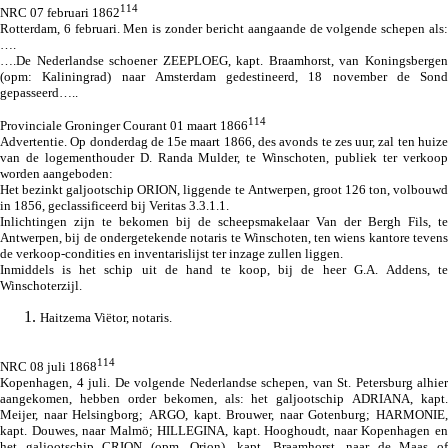
114
NRC 07 februari 1862
Rotterdam, 6 februari. Men is zonder bericht aangaande de volgende schepen als:
….
….De Nederlandse schoener ZEEPLOEG, kapt. Braamhorst, van Koningsbergen
(opm: Kaliningrad) naar Amsterdam gedestineerd, 18 november de Sond
gepasseerd…..
114
Provinciale Groninger Courant 01 maart 1866
Advertentie. Op donderdag de 15e maart 1866, des avonds te zes uur, zal ten huize
van de logementhouder D. Randa Mulder, te Winschoten, publiek ter verkoop
worden aangeboden:
Het bezinkt galjootschip ORION, liggende te Antwerpen, groot 126 ton, volbouwd
in 1856, geclassificeerd bij Veritas 3.3.1.1.
Inlichtingen zijn te bekomen bij de scheepsmakelaar Van der Bergh Fils, te
Antwerpen, bij de ondergetekende notaris te Winschoten, ten wiens kantore tevens
de verkoop-condities en inventarislijst ter inzage zullen liggen.
Inmiddels is het schip uit de hand te koop, bij de heer G.A. Addens, te
Winschoterzijl.
Haitzema Viëtor, notaris.
114
NRC 08 juli 1868
Kopenhagen, 4 juli. De volgende Nederlandse schepen, van St. Petersburg alhier
aangekomen, hebben order bekomen, als: het galjootschip ADRIANA, kapt.
Meijer, naar Helsingborg; ARGO, kapt. Brouwer, naar Gotenburg; HARMONIE,
kapt. Douwes, naar Malmö; HILLEGINA, kapt. Hooghoudt, naar Kopenhagen en
het galjootschip CRION (opm. Orion), kapt. Braamhorst, naar de Maas of