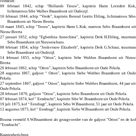
vermeldt:
09 februari 1842, schip “Hollands Trouw”, kapitein Harm Leendert Kok,
lichtmatroos Sibe Wulbes Braamhorst uit Oudezijl.
16 februari 1844, schip “Vrede”, kapitein Berend Gerrits Ebling,
lichtmatroos Sibo
Braamhorst uit Nieuw Beerta.
10 maart 1845, schip “Trouw”, kapitein Harm L.Kok,
matroos Sebo Braamhorst uit
Nieuw-Beerta
27 januari 1852, schip “Egberdina Annechina”, kapitein Derk H.Ebling,
stuurman
Sebo Braamhorst uit Nieuweschans.
08 februari 1854, schip ”Jonkvrouw Elizabeth”, kapitein Derk G.Schuur,
stuurman
Sebe Braamhorst uit Oudezijl.
14 februari 1855, schip “Orion”, kapitein Sebe Wubbes Braamhorst uit Nieuw
Beerta.
26 februari 1862, schip “Orion”, kapitein Sebe Braamhorst uit Oude Pekela.
28 augustus 1867, galjoot “ Orion”, kapitein Siebe Wubbes Braamhorst uit Oude
Pekela.
27 september 1867, galjoot “ Orion”, kapitein Siebe Wubbes Braamhorst, 44 jaar uit
Oude Pekela.
28 februari 1870, galjoot “Orion”, kapitein Sebo Braamhorst uit Oude Pekela.
07 februari 1874, kof “ Eendracht”, kapitein Sibe W. Braamhorst uit Oude Pekela.
19 juli 1875, kof “ Eendragt”, kapitein Sebo W.Braamhorst, 51 jaar uit Oude Pekela.
12 augustus 1875, kof “ Eendragt”, kapitein Siebe W.Braamhorst uit Oude Pekela.
Bouma vermeld S.W.Braamhorst als gezagvoerder van de galjoot “Orion” en de kof
“Eendracht”.
Krantenberichten