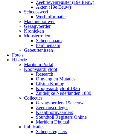
Zeebrievenregister (19e Eeuw)
Akten (19e Eeuw)
Scheepswerf
Werf informatie
Machinebouwer
Gezagvoerder
Kronieken
Monsterrollen
Scheepsnaam
Familienaam
Gebeurtenissen
Foto's
Historie
Maritiem Portal
Koopvaardijvloot
Research
Omvang en Mutaties
Lijsten Koning
Koopvaardijvloot 1826
Zuidelijke Nederlanden 1830
Collecties
Gezagvoerders 19e eeuw
Zeemanscolleges
Kaaphoornvaarders
Soundtoll Registers Online
Maritiem Digitaal
Publicaties
Scheepsregisters