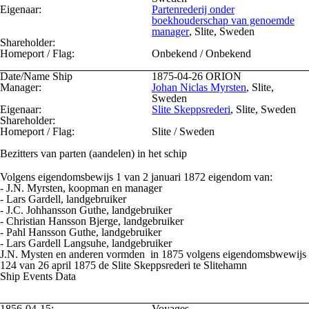
Eigenaar:
Partenrederij onder
boekhouderschap van genoemde
manager
, Slite, Sweden
Shareholder:
Homeport / Flag:
Onbekend / Onbekend
Date/Name Ship
1875-04-26
ORION
Manager:
Johan Niclas Myrsten
, Slite,
Sweden
Eigenaar:
Slite Skeppsrederi
, Slite, Sweden
Shareholder:
Homeport / Flag:
Slite / Sweden
Bezitters van parten (aandelen) in het schip
Volgens eigendomsbewijs 1 van 2 januari 1872 eigendom van:
- J.N. Myrsten, koopman en manager
- Lars Gardell, landgebruiker
- J.C. Johhansson Guthe, landgebruiker
- Christian Hansson Bjerge, landgebruiker
- Pahl Hansson Guthe, landgebruiker
- Lars Gardell Langsuhe, landgebruiker
J.N. Mysten en anderen vormden in 1875 volgens eigendomsbwewijs
124 van 26 april 1875 de Slite Skeppsrederi te Slitehamn
Ship Events Data
1856-04-15:
Voyages