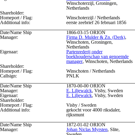
Winschoterzijl, Groningen,
Netherlands
Shareholder:
Homeport / Flag:
Winschoterzijl / Netherlands
Additional info:
eerste zeebrief 26 februari 1856
Date/Name Ship
1866-03-15
ORION
Manager:
Firma D. Mulder & Zn. (Derk)
,
Winschoten, Groningen,
Netherlands
Eigenaar:
Partenrederij onder
boekhouderschap van genoemde
manager
, Winschoten, Netherlands
Shareholder:
Homeport / Flag:
Winschoten / Netherlands
Callsign:
PNLK
Date/Name Ship
1870-00-00
ORION
Manager:
E. Liljewalck
, Visby, Sweden
Eigenaar:
E. Liljewalck
, Visby, Sweden
Shareholder:
Homeport / Flag:
Visby / Sweden
Additional info:
gekocht voor 4000 riksdaler,
rijksmunt
Date/Name Ship
1872-01-02
ORION
Manager:
Johan Niclas Myrsten
, Slite,
Sweden