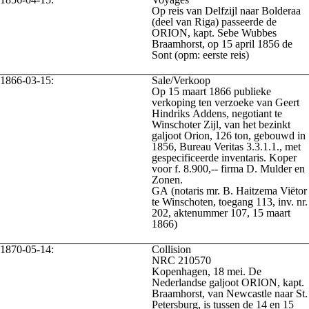
Op reis van Delfzijl naar Bolderaa
(deel van Riga) passeerde de
ORION, kapt. Sebe Wubbes
Braamhorst, op 15 april 1856 de
Sont (opm: eerste reis)
1866-03-15:
Sale/Verkoop
Op 15 maart 1866 publieke
verkoping ten verzoeke van Geert
Hindriks Addens, negotiant te
Winschoter Zijl, van het bezinkt
galjoot Orion, 126 ton, gebouwd in
1856, Bureau Veritas 3.3.1.1., met
gespecificeerde inventaris. Koper
voor f. 8.900,-- firma D. Mulder en
Zonen.
GA (notaris mr. B. Haitzema Viëtor
te Winschoten, toegang 113, inv. nr.
202, aktenummer 107, 15 maart
1866)
1870-05-14:
Collision
NRC 210570
Kopenhagen, 18 mei. De
Nederlandse galjoot ORION, kapt.
Braamhorst, van Newcastle naar St.
Petersburg, is tussen de 14 en 15