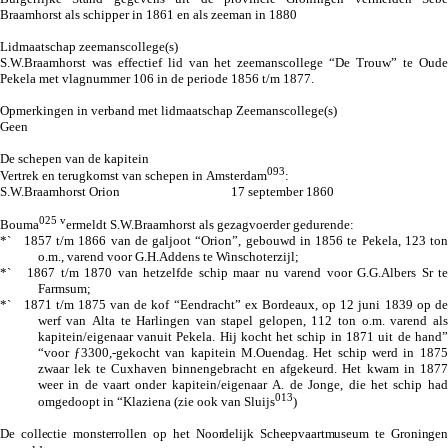
Braamhorst als schipper in 1861 en als zeeman in 1880
Lidmaatschap zeemanscollege(s)
S.W.Braamhorst was effectief lid van het zeemanscollege “De Trouw” te Oude
Pekela met vlagnummer 106 in de periode 1856 t/m 1877.
Opmerkingen in verband met lidmaatschap Zeemanscollege(s)
Geen
De schepen van de kapitein
093
Vertrek en terugkomst van schepen in Amsterdam
:
S.W.Braamhorst Orion 17 september 1860
025 v
Bouma
ermeldt S.W.Braamhorst als gezagvoerder gedurende:
*` 1857 t/m 1866 van de galjoot “Orion”, gebouwd in 1856 te Pekela, 123 ton
o.m., varend voor G.H.Addens te Winschoterzijl;
*` 1867 t/m 1870 van hetzelfde schip maar nu varend voor G.G.Albers Sr te
Farmsum;
*` 1871 t/m 1875 van de kof “Eendracht” ex Bordeaux, op 12 juni 1839 op de
werf van Alta te Harlingen van stapel gelopen, 112 ton o.m. varend als
kapitein/eigenaar vanuit Pekela. Hij kocht het schip in 1871 uit de hand”
“voor ƒ3300,-gekocht van kapitein M.Ouendag. Het schip werd in 1875
zwaar lek te Cuxhaven binnengebracht en afgekeurd. Het kwam in 1877
weer in de vaart onder kapitein/eigenaar A. de Jonge, die het schip had
013
omgedoopt in “Klaziena (zie ook van Sluijs
)
De collectie monsterrollen op het Noordelijk Scheepvaartmuseum te Groningen