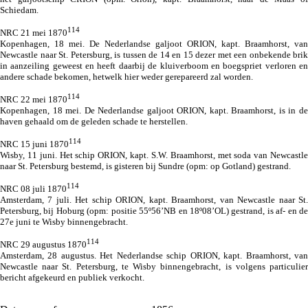
Schiedam.
114
NRC 21 mei 1870
Kopenhagen, 18 mei. De Nederlandse galjoot ORION, kapt. Braamhorst, van
Newcastle naar St. Petersburg, is tussen de 14 en 15 dezer met een onbekende brik
in aanzeiling geweest en heeft daarbij de kluiverboom en boegspriet verloren en
andere schade bekomen, hetwelk hier weder gerepareerd zal worden.
114
NRC 22 mei 1870
Kopenhagen, 18 mei. De Nederlandse galjoot ORION, kapt. Braamhorst, is in de
haven gehaald om de geleden schade te herstellen.
114
NRC 15 juni 1870
Wisby, 11 juni. Het schip ORION, kapt. S.W. Braamhorst, met soda van Newcastle
naar St. Petersburg bestemd, is gisteren bij Sundre (opm: op Gotland) gestrand.
114
NRC 08 juli 1870
Amsterdam, 7 juli. Het schip ORION, kapt. Braamhorst, van Newcastle naar St.
Petersburg, bij Hoburg (opm: positie 55º56’NB en 18º08’OL) gestrand, is af- en de
27e juni te Wisby binnengebracht.
114
NRC 29 augustus 1870
Amsterdam, 28 augustus. Het Nederlandse schip ORION, kapt. Braamhorst, van
Newcastle naar St. Petersburg, te Wisby binnengebracht, is volgens particulier
bericht afgekeurd en publiek verkocht.