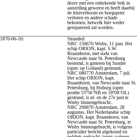
dezer met een onbekende brik in
aanzeiling geweest en heeft daarbij
de kluiverboom en boegspriet
verloren en andere schade
bekomen, hetwelk hier weder
gerepareerd zal worden.
1870-06-10:
Stranded
NRC 150670 Wisby, 11 juni. Het
schip ORION, kapt. S.W.
Braamhorst, met soda van
Newcastle naar St. Petersburg
bestemd, is gisteren bij Sundre
(opm: op Gotland) gestrand.
NRC 080770 Amsterdam, 7 juli.
Het schip ORION, kapt.
Braamhorst, van Newcastle naar St.
Petersburg, bij Hoburg (opm:
positie 55º56’NB en 18º08’OL)
gestrand, is af- en de 27e juni te
Wisby binnengebracht..
NRC 290870 Amsterdam, 28
augustus. Het Nederlandse schip
ORION, kapt. Braamhorst, van
Newcastle naar St. Petersburg, te
Wisby binnengebracht, is volgens
particulier bericht afgekeurd en
publiek verkocht. (opm: volgens