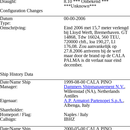
Draught:
8.10 *** Onbekend ***
***Unknown***
Configuration Changes
Datum
00-00-2006
Type:
Omschrijving:
Eind 2006 met 15,7 meter verlengd
bij Lloyd Werft, Bremerhaven. GT
14868, Tdw 16024, 560 TEU,
720000 cbft., loa 190,27, Ll
176,08. Zou aanvankelijk op
27.8.2006 arriveren bij de werf
maar door de brand op de CALA
PALMA is dit verlaat naar eind
december.
Ship History Data
Date/Name Ship
1999-08-00
CALA PINO
Manager:
Dammers Shipmanagement N.V.
,
Willemstad (NA), Netherlands
Antilles
Eigenaar:
A.P. Armatori Partenopei S.p.A.
,
Albenga, Italy
Shareholder:
Homeport / Flag:
Naples / Italy
Callsign:
IBHZ
Date/Name Ship
2000-05-00
CALA PINO