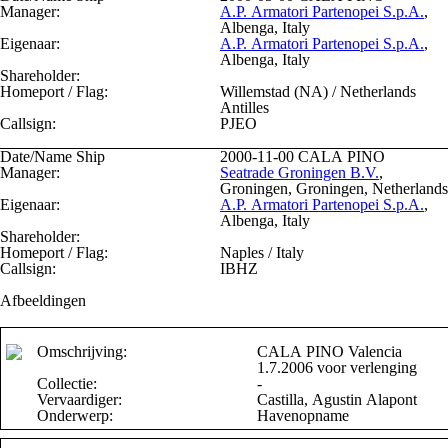
Manager:
A.P. Armatori Partenopei S.p.A.
,
Albenga, Italy
Eigenaar:
A.P. Armatori Partenopei S.p.A.
,
Albenga, Italy
Shareholder:
Homeport / Flag:
Willemstad (NA) / Netherlands
Antilles
Callsign:
PJEO
Date/Name Ship
2000-11-00
CALA PINO
Manager:
Seatrade Groningen B.V.
,
Groningen, Groningen, Netherlands
Eigenaar:
A.P. Armatori Partenopei S.p.A.
,
Albenga, Italy
Shareholder:
Homeport / Flag:
Naples / Italy
Callsign:
IBHZ
Afbeeldingen
Omschrijving:
CALA PINO Valencia
1.7.2006 voor verlenging
Collectie:
-
Vervaardiger:
Castilla, Agustin Alapont
Onderwerp:
Havenopname