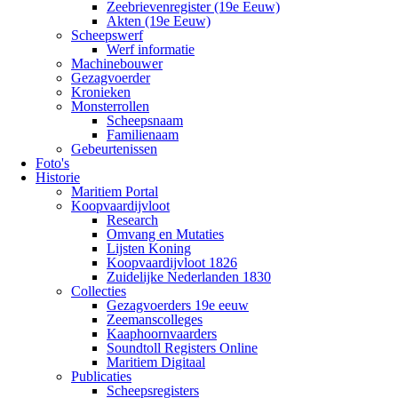
Zeebrievenregister (19e Eeuw)
Akten (19e Eeuw)
Scheepswerf
Werf informatie
Machinebouwer
Gezagvoerder
Kronieken
Monsterrollen
Scheepsnaam
Familienaam
Gebeurtenissen
Foto's
Historie
Maritiem Portal
Koopvaardijvloot
Research
Omvang en Mutaties
Lijsten Koning
Koopvaardijvloot 1826
Zuidelijke Nederlanden 1830
Collecties
Gezagvoerders 19e eeuw
Zeemanscolleges
Kaaphoornvaarders
Soundtoll Registers Online
Maritiem Digitaal
Publicaties
Scheepsregisters