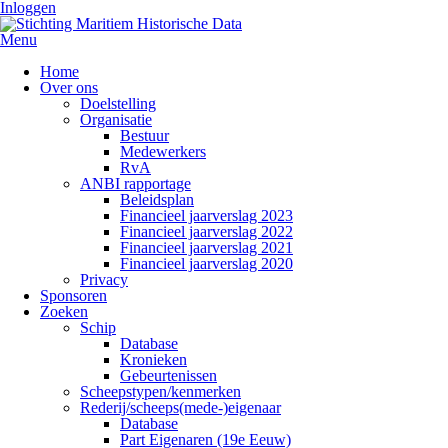
Inloggen
Menu
Home
Over ons
Doelstelling
Organisatie
Bestuur
Medewerkers
RvA
ANBI rapportage
Beleidsplan
Financieel jaarverslag 2023
Financieel jaarverslag 2022
Financieel jaarverslag 2021
Financieel jaarverslag 2020
Privacy
Sponsoren
Zoeken
Schip
Database
Kronieken
Gebeurtenissen
Scheepstypen/kenmerken
Rederij/scheeps(mede-)eigenaar
Database
Part Eigenaren (19e Eeuw)