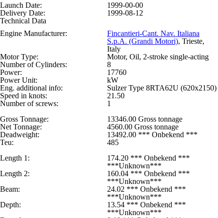
Launch Date:
1999-00-00
Delivery Date:
1999-08-12
Technical Data
Engine Manufacturer:
Fincantieri-Cant. Nav. Italiana
S.p.A. (Grandi Motori)
, Trieste,
Italy
Motor Type:
Motor, Oil, 2-stroke single-acting
Number of Cylinders:
8
Power:
17760
Power Unit:
kW
Eng. additional info:
Sulzer Type 8RTA62U (620x2150)
Speed in knots:
21.50
Number of screws:
1
Gross Tonnage:
13346.00 Gross tonnage
Net Tonnage:
4560.00 Gross tonnage
Deadweight:
13492.00 *** Onbekend ***
Teu:
485
Length 1:
174.20 *** Onbekend ***
***Unknown***
Length 2:
160.04 *** Onbekend ***
***Unknown***
Beam:
24.02 *** Onbekend ***
***Unknown***
Depth:
13.54 *** Onbekend ***
***Unknown***