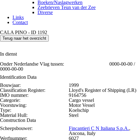
Boeken/Naslagwerken
Zeebrieven Teun van der Zee
Diverse
Links
Contact
CALA PINO - ID 1192
Terug naar het overzicht
In dienst
Onder Nederlandse Vlag tussen:
0000-00-00 /
0000-00-00
Identification Data
Bouwjaar:
1999
Classification Register:
Lloyd's Register of Shipping (LR)
IMO nummer:
9164756
Categorie:
Cargo vessel
Voorstuwing:
Motor Vessel
Type:
Koelschip
Material Hull:
Steel
Construction Data
Scheepsbouwer:
Fincantieri C N Italiana S.p.A.
,
Ancona, Italy
Werfnummer:
6027