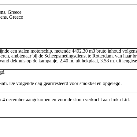
ens, Greece
hens, Greece
e een stalen motorschip, metende 4492.30 m3 bruto inhoud volgens 
peren, ambtenaar bij de Scheepsmetingsdienst te Rotterdam, van haar
rwand dekhuis op de kampanje, 2.40 m. uit hekplaat, 3.58 m. uit lengtea
gd.
afi. De volgende dag gearrresteerd voor smokkel en opgelegd.
Op 4 december aangekomen en voor de sloop verkocht aan Imka Ltd.