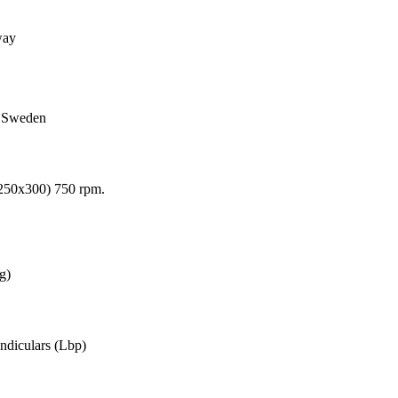
way
n, Sweden
250x300) 750 rpm.
g)
ndiculars (Lbp)