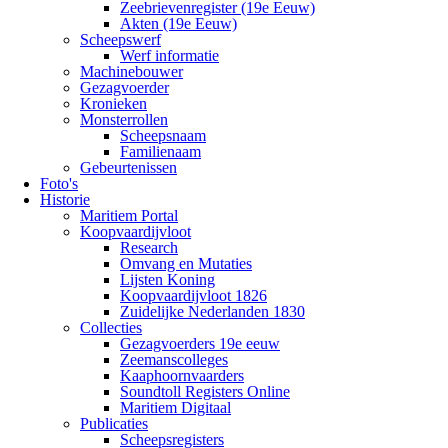
Zeebrievenregister (19e Eeuw)
Akten (19e Eeuw)
Scheepswerf
Werf informatie
Machinebouwer
Gezagvoerder
Kronieken
Monsterrollen
Scheepsnaam
Familienaam
Gebeurtenissen
Foto's
Historie
Maritiem Portal
Koopvaardijvloot
Research
Omvang en Mutaties
Lijsten Koning
Koopvaardijvloot 1826
Zuidelijke Nederlanden 1830
Collecties
Gezagvoerders 19e eeuw
Zeemanscolleges
Kaaphoornvaarders
Soundtoll Registers Online
Maritiem Digitaal
Publicaties
Scheepsregisters