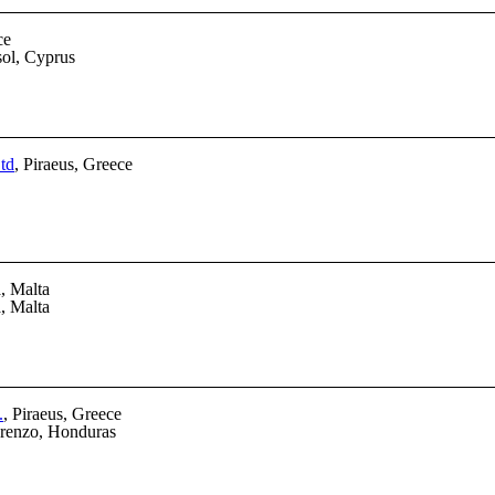
ce
sol, Cyprus
td
, Piraeus, Greece
a, Malta
a, Malta
.
, Piraeus, Greece
orenzo, Honduras