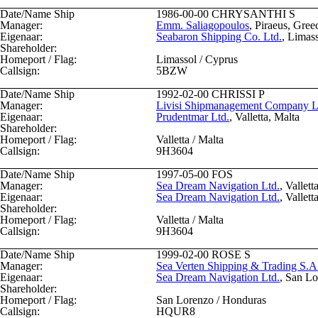
Date/Name Ship
1986-00-00
CHRYSANTHI S
Manager:
Emm. Saliagopoulos
, Piraeus, Gree
Eigenaar:
Seabaron Shipping Co. Ltd.
, Limas
Shareholder:
Homeport / Flag:
Limassol / Cyprus
Callsign:
5BZW
Date/Name Ship
1992-02-00
CHRISSI P
Manager:
Livisi Shipmanagement Company L
Eigenaar:
Prudentmar Ltd.
, Valletta, Malta
Shareholder:
Homeport / Flag:
Valletta / Malta
Callsign:
9H3604
Date/Name Ship
1997-05-00
FOS
Manager:
Sea Dream Navigation Ltd.
, Vallett
Eigenaar:
Sea Dream Navigation Ltd.
, Vallett
Shareholder:
Homeport / Flag:
Valletta / Malta
Callsign:
9H3604
Date/Name Ship
1999-02-00
ROSE S
Manager:
Sea Verten Shipping & Trading S.A
Eigenaar:
Sea Dream Navigation Ltd.
, San L
Shareholder:
Homeport / Flag:
San Lorenzo / Honduras
Callsign:
HQUR8