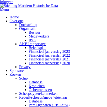
Inloggen
Menu
Home
Over ons
Doelstelling
Organisatie
Bestuur
Medewerkers
RvA
ANBI rapportage
Beleidsplan
Financieel jaarverslag 2023
Financieel jaarverslag 2022
Financieel jaarverslag 2021
Financieel jaarverslag 2020
Privacy
Sponsoren
Zoeken
Schip
Database
Kronieken
Gebeurtenissen
Scheepstypen/kenmerken
Rederij/scheeps(mede-)eigenaar
Database
Part Eigenaren (19e Eeuw)