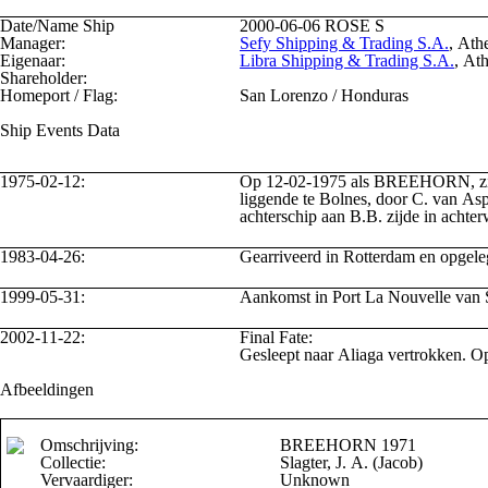
Date/Name Ship
2000-06-06
ROSE S
Manager:
Sefy Shipping & Trading S.A.
, Ath
Eigenaar:
Libra Shipping & Trading S.A.
, At
Shareholder:
Homeport / Flag:
San Lorenzo / Honduras
Ship Events Data
1975-02-12:
Op 12-02-1975 als BREEHORN, zijnd
liggende te Bolnes, door C. van As
achterschip aan B.B. zijde in achte
1983-04-26:
Gearriveerd in Rotterdam en opgele
1999-05-31:
Aankomst in Port La Nouvelle van S
2002-11-22:
Final Fate:
Gesleept naar Aliaga vertrokken. 
Afbeeldingen
Omschrijving:
BREEHORN 1971
Collectie:
Slagter, J. A. (Jacob)
Vervaardiger:
Unknown