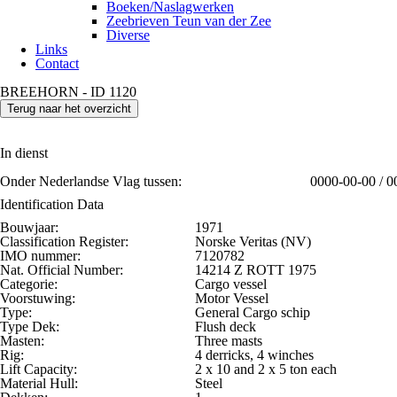
Boeken/Naslagwerken
Zeebrieven Teun van der Zee
Diverse
Links
Contact
BREEHORN - ID 1120
Terug naar het overzicht
In dienst
Onder Nederlandse Vlag tussen:
0000-00-00 / 0
Identification Data
Bouwjaar:
1971
Classification Register:
Norske Veritas (NV)
IMO nummer:
7120782
Nat. Official Number:
14214 Z ROTT 1975
Categorie:
Cargo vessel
Voorstuwing:
Motor Vessel
Type:
General Cargo schip
Type Dek:
Flush deck
Masten:
Three masts
Rig:
4 derricks, 4 winches
Lift Capacity:
2 x 10 and 2 x 5 ton each
Material Hull:
Steel