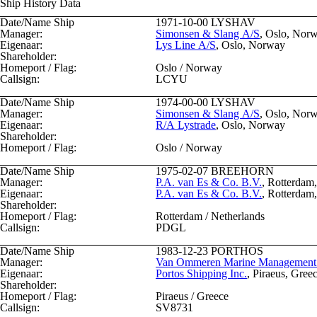
Ship History Data
Date/Name Ship
1971-10-00
LYSHAV
Manager:
Simonsen & Slang A/S
, Oslo, Nor
Eigenaar:
Lys Line A/S
, Oslo, Norway
Shareholder:
Homeport / Flag:
Oslo / Norway
Callsign:
LCYU
Date/Name Ship
1974-00-00
LYSHAV
Manager:
Simonsen & Slang A/S
, Oslo, Nor
Eigenaar:
R/A Lystrade
, Oslo, Norway
Shareholder:
Homeport / Flag:
Oslo / Norway
Date/Name Ship
1975-02-07
BREEHORN
Manager:
P.A. van Es & Co. B.V.
, Rotterdam
Eigenaar:
P.A. van Es & Co. B.V.
, Rotterdam
Shareholder:
Homeport / Flag:
Rotterdam / Netherlands
Callsign:
PDGL
Date/Name Ship
1983-12-23
PORTHOS
Manager:
Van Ommeren Marine Management
Eigenaar:
Portos Shipping Inc.
, Piraeus, Gree
Shareholder:
Homeport / Flag:
Piraeus / Greece
Callsign:
SV8731