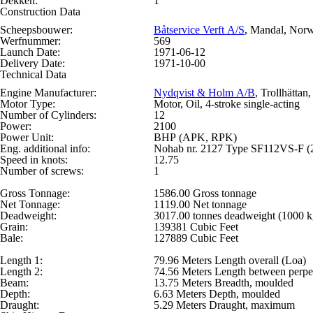
Dekken:
1
Construction Data
Scheepsbouwer:
Båtservice Verft A/S
, Mandal, Nor
Werfnummer:
569
Launch Date:
1971-06-12
Delivery Date:
1971-10-00
Technical Data
Engine Manufacturer:
Nydqvist & Holm A/B
, Trollhätta
Motor Type:
Motor, Oil, 4-stroke single-acting
Number of Cylinders:
12
Power:
2100
Power Unit:
BHP (APK, RPK)
Eng. additional info:
Nohab nr. 2127 Type SF112VS-F (
Speed in knots:
12.75
Number of screws:
1
Gross Tonnage:
1586.00 Gross tonnage
Net Tonnage:
1119.00 Net tonnage
Deadweight:
3017.00 tonnes deadweight (1000 k
Grain:
139381 Cubic Feet
Bale:
127889 Cubic Feet
Length 1:
79.96 Meters Length overall (Loa)
Length 2:
74.56 Meters Length between perpe
Beam:
13.75 Meters Breadth, moulded
Depth:
6.63 Meters Depth, moulded
Draught:
5.29 Meters Draught, maximum