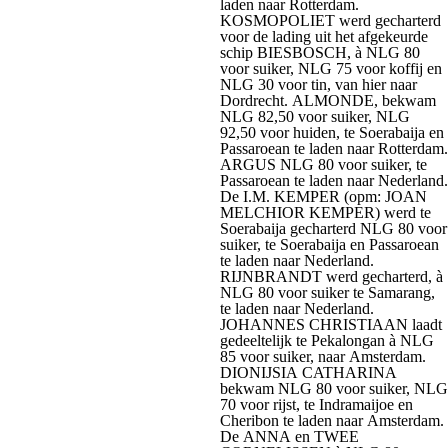
laden naar Rotterdam.
KOSMOPOLIET werd gecharterd
voor de lading uit het afgekeurde
schip BIESBOSCH, à NLG 80
voor suiker, NLG 75 voor koffij en
NLG 30 voor tin, van hier naar
Dordrecht. ALMONDE, bekwam
NLG 82,50 voor suiker, NLG
92,50 voor huiden, te Soerabaija en
Passaroean te laden naar Rotterdam.
ARGUS NLG 80 voor suiker, te
Passaroean te laden naar Nederland.
De I.M. KEMPER (opm: JOAN
MELCHIOR KEMPER) werd te
Soerabaija gecharterd NLG 80 voor
suiker, te Soerabaija en Passaroean
te laden naar Nederland.
RIJNBRANDT werd gecharterd, à
NLG 80 voor suiker te Samarang,
te laden naar Nederland.
JOHANNES CHRISTIAAN laadt
gedeeltelijk te Pekalongan à NLG
85 voor suiker, naar Amsterdam.
DIONIJSIA CATHARINA
bekwam NLG 80 voor suiker, NLG
70 voor rijst, te Indramaijoe en
Cheribon te laden naar Amsterdam.
De ANNA en TWEE