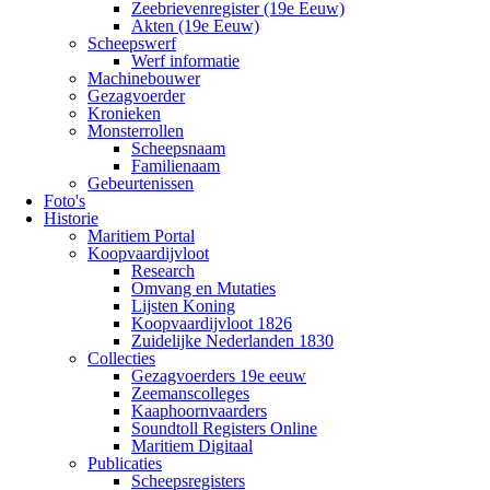
Zeebrievenregister (19e Eeuw)
Akten (19e Eeuw)
Scheepswerf
Werf informatie
Machinebouwer
Gezagvoerder
Kronieken
Monsterrollen
Scheepsnaam
Familienaam
Gebeurtenissen
Foto's
Historie
Maritiem Portal
Koopvaardijvloot
Research
Omvang en Mutaties
Lijsten Koning
Koopvaardijvloot 1826
Zuidelijke Nederlanden 1830
Collecties
Gezagvoerders 19e eeuw
Zeemanscolleges
Kaaphoornvaarders
Soundtoll Registers Online
Maritiem Digitaal
Publicaties
Scheepsregisters