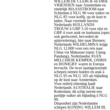
WILLEM DE CLERCK en DRIE
VRIENDEN naar Amsterdam en
eindelijk MAASSTROOM naar
Schiedam à NLG 90 voor suiker en
NLG 85 voor koffij, op de kust te
laden. Naar vreemde havens
Nederlands HOLLANDS
TROUW à GBP 3.10 voor rijst en
GBP 4 voor arak en kurkuma (opm:
ook geelwortel, bevordert de
spijsvertering), hier naar Bremen;
Nederlands WILHELMINA krijgt
NLG 12.000 voor een reis naar
China via Makassar (opm: Ujung
Pandang), Nederlandse JOAN
MELCHIOR KEMPER, OSIRIS
en HONIGBY waren in Europa
bevracht. De twee laatstgenoemde
schepen nemen huiden en arak à
NLG 95 en NLG 105 als bijlading
op de kust naar Amsterdam.
Voor rederij rekening laadt
Nederlands AUSTRALIE naar
Rotterdam; dit schip neemt een
partijtje suiker als bijlading à NLG
90.
Disponibel zijn Nederlandse
schepen KONING WILLEM III,