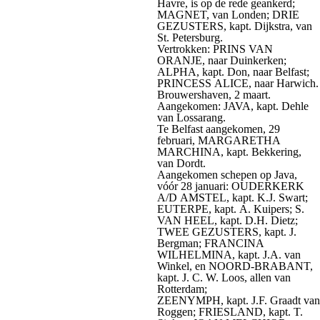
Havre, is op de rede geankerd;
MAGNET, van Londen; DRIE
GEZUSTERS, kapt. Dijkstra, van
St. Petersburg.
Vertrokken: PRINS VAN
ORANJE, naar Duinkerken;
ALPHA, kapt. Don, naar Belfast;
PRINCESS ALICE, naar Harwich.
Brouwershaven, 2 maart.
Aangekomen: JAVA, kapt. Dehle
van Lossarang.
Te Belfast aangekomen, 29
februari, MARGARETHA
MARCHINA, kapt. Bekkering,
van Dordt.
Aangekomen schepen op Java,
vóór 28 januari: OUDERKERK
A/D AMSTEL, kapt. K.J. Swart;
EUTERPE, kapt. A. Kuipers; S.
VAN HEEL, kapt. D.H. Dietz;
TWEE GEZUSTERS, kapt. J.
Bergman; FRANCINA
WILHELMINA, kapt. J.A. van
Winkel, en NOORD-BRABANT,
kapt. J. C. W. Loos, allen van
Rotterdam;
ZEENYMPH, kapt. J.F. Graadt van
Roggen; FRIESLAND, kapt. T.