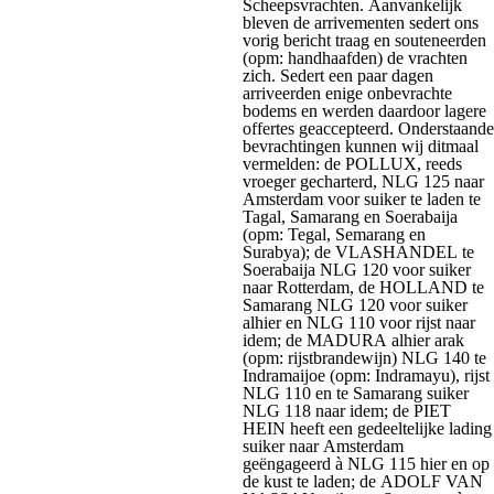
Scheepsvrachten. Aanvankelijk
bleven de arrivementen sedert ons
vorig bericht traag en souteneerden
(opm: handhaafden) de vrachten
zich. Sedert een paar dagen
arriveerden enige onbevrachte
bodems en werden daardoor lagere
offertes geaccepteerd. Onderstaande
bevrachtingen kunnen wij ditmaal
vermelden: de POLLUX, reeds
vroeger gecharterd, NLG 125 naar
Amsterdam voor suiker te laden te
Tagal, Samarang en Soerabaija
(opm: Tegal, Semarang en
Surabya); de VLASHANDEL te
Soerabaija NLG 120 voor suiker
naar Rotterdam, de HOLLAND te
Samarang NLG 120 voor suiker
alhier en NLG 110 voor rijst naar
idem; de MADURA alhier arak
(opm: rijstbrandewijn) NLG 140 te
Indramaijoe (opm: Indramayu), rijst
NLG 110 en te Samarang suiker
NLG 118 naar idem; de PIET
HEIN heeft een gedeeltelijke lading
suiker naar Amsterdam
geëngageerd à NLG 115 hier en op
de kust te laden; de ADOLF VAN