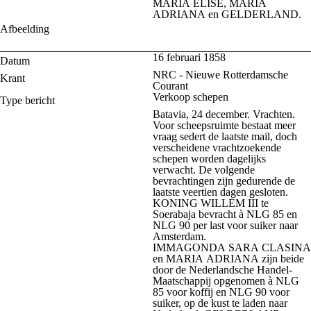
MARIA ELISE, MARIA
ADRIANA en GELDERLAND.
Afbeelding
16 februari 1858
Datum
NRC - Nieuwe Rotterdamsche
Krant
Courant
Verkoop schepen
Type bericht
Batavia, 24 december. Vrachten.
Voor scheepsruimte bestaat meer
vraag sedert de laatste mail, doch
verscheidene vrachtzoekende
schepen worden dagelijks
verwacht. De volgende
bevrachtingen zijn gedurende de
laatste veertien dagen gesloten.
KONING WILLEM III te
Soerabaja bevracht à NLG 85 en
NLG 90 per last voor suiker naar
Amsterdam.
IMMAGONDA SARA CLASINA
en MARIA ADRIANA zijn beide
door de Nederlandsche Handel-
Maatschappij opgenomen à NLG
85 voor koffij en NLG 90 voor
suiker, op de kust te laden naar