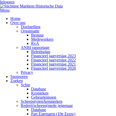
Inloggen
Menu
Home
Over ons
Doelstelling
Organisatie
Bestuur
Medewerkers
RvA
ANBI rapportage
Beleidsplan
Financieel jaarverslag 2023
Financieel jaarverslag 2022
Financieel jaarverslag 2021
Financieel jaarverslag 2020
Privacy
Sponsoren
Zoeken
Schip
Database
Kronieken
Gebeurtenissen
Scheepstypen/kenmerken
Rederij/scheeps(mede-)eigenaar
Database
Part Eigenaren (19e Eeuw)