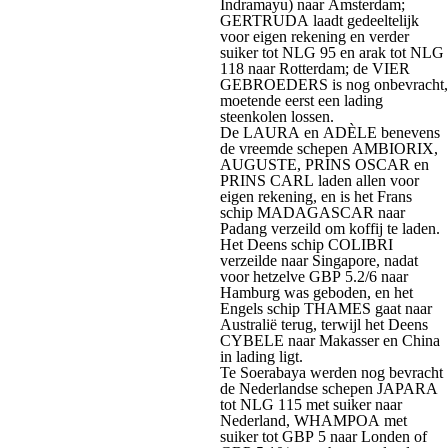
Indramayu) naar Amsterdam;
GERTRUDA laadt gedeeltelijk
voor eigen rekening en verder
suiker tot NLG 95 en arak tot NLG
118 naar Rotterdam; de VIER
GEBROEDERS is nog onbevracht,
moetende eerst een lading
steenkolen lossen.
De LAURA en ADÈLE benevens
de vreemde schepen AMBIORIX,
AUGUSTE, PRINS OSCAR en
PRINS CARL laden allen voor
eigen rekening, en is het Frans
schip MADAGASCAR naar
Padang verzeild om koffij te laden.
Het Deens schip COLIBRI
verzeilde naar Singapore, nadat
voor hetzelve GBP 5.2/6 naar
Hamburg was geboden, en het
Engels schip THAMES gaat naar
Australië terug, terwijl het Deens
CYBELE naar Makasser en China
in lading ligt.
Te Soerabaya werden nog bevracht
de Nederlandse schepen JAPARA
tot NLG 115 met suiker naar
Nederland, WHAMPOA met
suiker tot GBP 5 naar Londen of