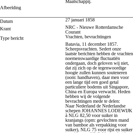
Maatschappij.
Afbeelding
27 januari 1858
Datum
NRC - Nieuwe Rotterdamsche
Krant
Courant
Vrachten, bevrachtingen
Type bericht
Batavia, 11 december 1857.
Scheepsvrachten. Sedert onze
laatste berichten hebben de vrachten
noemenswaardige fluctuatiën
ondergaan, doch geloven wij niet,
dat zij zich op de tegenwoordige
hoogte zullen kunnen souteneren
(oom: handhaven), daar men voor
een lange tijd een goed getal
particuliere bodems uit Singapore,
China en Europa verwacht. Heden
hebben wij de volgende
bevrachtingen mede te delen:
Naar Nederland de Nederlandse
schepen JOHANNES LODEWIJK
à NLG 82,50 voor suiker in
kranjangs (opm: gevlochten mand
van bamboe als verpakking voor
suiker), NLG 75 voor rijst en suiker