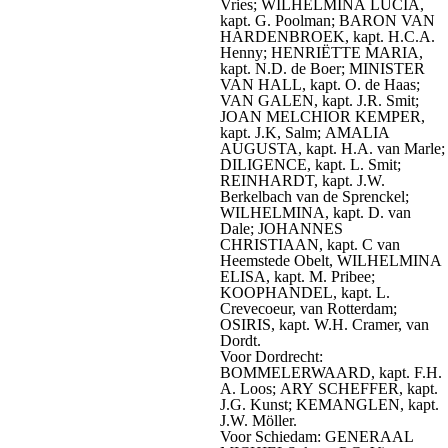
Vries; WILHELMINA LUCIA,
kapt. G. Poolman; BARON VAN
HARDENBROEK, kapt. H.C.A.
Henny; HENRIËTTE MARIA,
kapt. N.D. de Boer; MINISTER
VAN HALL, kapt. O. de Haas;
VAN GALEN, kapt. J.R. Smit;
JOAN MELCHIOR KEMPER,
kapt. J.K, Salm; AMALIA
AUGUSTA, kapt. H.A. van Marle;
DILIGENCE, kapt. L. Smit;
REINHARDT, kapt. J.W.
Berkelbach van de Sprenckel;
WILHELMINA, kapt. D. van
Dale; JOHANNES
CHRISTIAAN, kapt. C van
Heemstede Obelt, WILHELMINA
ELISA, kapt. M. Pribee;
KOOPHANDEL, kapt. L.
Crevecoeur, van Rotterdam;
OSIRIS, kapt. W.H. Cramer, van
Dordt.
Voor Dordrecht:
BOMMELERWAARD, kapt. F.H.
A. Loos; ARY SCHEFFER, kapt.
J.G. Kunst; KEMANGLEN, kapt.
J.W. Möller.
Voor Schiedam: GENERAAL