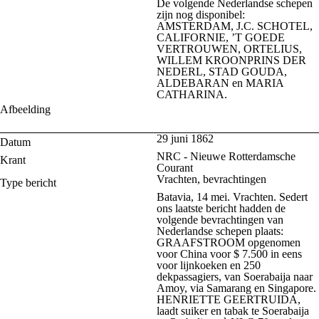
De volgende Nederlandse schepen
zijn nog disponibel:
AMSTERDAM, J.C. SCHOTEL,
CALIFORNIE, ’T GOEDE
VERTROUWEN, ORTELIUS,
WILLEM KROONPRINS DER
NEDERL, STAD GOUDA,
ALDEBARAN en MARIA
CATHARINA.
Afbeelding
29 juni 1862
Datum
NRC - Nieuwe Rotterdamsche
Krant
Courant
Vrachten, bevrachtingen
Type bericht
Batavia, 14 mei. Vrachten. Sedert
ons laatste bericht hadden de
volgende bevrachtingen van
Nederlandse schepen plaats:
GRAAFSTROOM opgenomen
voor China voor $ 7.500 in eens
voor lijnkoeken en 250
dekpassagiers, van Soerabaija naar
Amoy, via Samarang en Singapore.
HENRIETTE GEERTRUIDA,
laadt suiker en tabak te Soerabaija