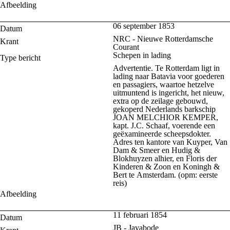
Afbeelding
06 september 1853
Datum
NRC - Nieuwe Rotterdamsche
Krant
Courant
Schepen in lading
Type bericht
Advertentie. Te Rotterdam ligt in
lading naar Batavia voor goederen
en passagiers, waartoe hetzelve
uitmuntend is ingericht, het nieuw,
extra op de zeilage gebouwd,
gekoperd Nederlands barkschip
JOAN MELCHIOR KEMPER,
kapt. J.C. Schaaf, voerende een
geëxamineerde scheepsdokter.
Adres ten kantore van Kuyper, Van
Dam & Smeer en Hudig &
Blokhuyzen alhier, en Floris der
Kinderen & Zoon en Koningh &
Bert te Amsterdam. (opm: eerste
reis)
Afbeelding
11 februari 1854
Datum
JB - Javabode