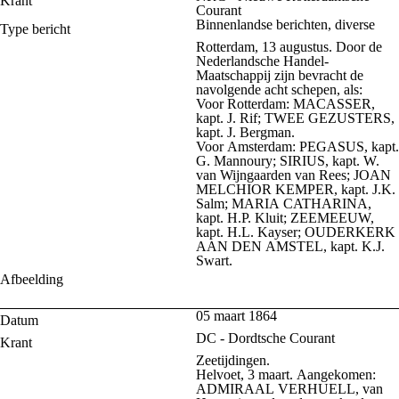
Krant
Courant
Binnenlandse berichten, diverse
Type bericht
Rotterdam, 13 augustus. Door de
Nederlandsche Handel-
Maatschappij zijn bevracht de
navolgende acht schepen, als:
Voor Rotterdam: MACASSER,
kapt. J. Rif; TWEE GEZUSTERS,
kapt. J. Bergman.
Voor Amsterdam: PEGASUS, kapt.
G. Mannoury; SIRIUS, kapt. W.
van Wijngaarden van Rees; JOAN
MELCHIOR KEMPER, kapt. J.K.
Salm; MARIA CATHARINA,
kapt. H.P. Kluit; ZEEMEEUW,
kapt. H.L. Kayser; OUDERKERK
AAN DEN AMSTEL, kapt. K.J.
Swart.
Afbeelding
05 maart 1864
Datum
DC - Dordtsche Courant
Krant
Zeetijdingen.
Helvoet, 3 maart. Aangekomen:
ADMIRAAL VERHUELL, van