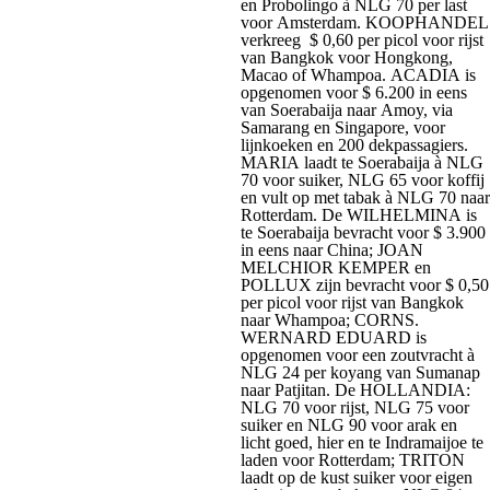
en Probolingo à NLG 70 per last
voor Amsterdam. KOOPHANDEL
verkreeg $ 0,60 per picol voor rijst
van Bangkok voor Hongkong,
Macao of Whampoa. ACADIA is
opgenomen voor $ 6.200 in eens
van Soerabaija naar Amoy, via
Samarang en Singapore, voor
lijnkoeken en 200 dekpassagiers.
MARIA laadt te Soerabaija à NLG
70 voor suiker, NLG 65 voor koffij
en vult op met tabak à NLG 70 naar
Rotterdam. De WILHELMINA is
te Soerabaija bevracht voor $ 3.900
in eens naar China; JOAN
MELCHIOR KEMPER en
POLLUX zijn bevracht voor $ 0,50
per picol voor rijst van Bangkok
naar Whampoa; CORNS.
WERNARD EDUARD is
opgenomen voor een zoutvracht à
NLG 24 per koyang van Sumanap
naar Patjitan. De HOLLANDIA:
NLG 70 voor rijst, NLG 75 voor
suiker en NLG 90 voor arak en
licht goed, hier en te Indramaijoe te
laden voor Rotterdam; TRITON
laadt op de kust suiker voor eigen