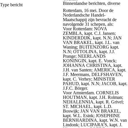
Binnenlandse berichten, diverse
Type bericht
Rotterdam, 16 mei. Door de
Nederlandsche Handel-
Maatschappij zijn bevracht de
navolgende 31 schepen, als:
Voor Rotterdam: NOVA
ZEMBLA, kapt. C.J. Jansen;
KINDERDIJK, kapt. N.N; JAN
VAN BRAKEL, kapt. J.L. van
Waning; BUITENZORG kapt.
N.N; OTTOLINA, kapt. J.J.
Prange; NEERLANDS
KONINGIN, kapt. E. Vonck;
JOHANNA CHRISTINA, kapt.
J.H. van Santen; AMERICA, kapt.
J.F. Meermans, DELFSHAVEN,
kapt. C. Verhey; MINISTER
PAHUD, kapt. N.N; JACOB, kapt.
J.F.C. Börger.
Voor Amsterdam. CORNELIS
HOUTMAN, kapt. J.H. Rolman;
NEHALENNIA, kapt. R. Grivel;
ST. MICHAEL, kapt. L.D.
Boswijk; JAN VAN BRAKEL,
kapt. W.L. Esink; JOSEPHINE
BERNHARDINA, kapt. W.N. van
Lindonk; LUCIPARA’S, kapt. J.