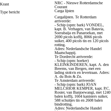
NRC - Nieuwe Rotterdamsche
Krant
Courant
Carga lijsten
Type bericht
Cargalijsten. Te Rotterdam
arriveerde:
- Schip (opm: bark) VONDEL,
kapt. B. Verhagen, van Batavia,
Soerabaija en Panaroekan, met
2690 picols koffij, 8066 picols
suiker, 400 picols tin en 120 picols
rotting.
Adres: Nederlandsche Handel
Maatschappij.
Te Dordrecht arriveerde:
- Schip (opm: hoeker)
KLEINKINDEREN, kapt. A. den
Breems, van Bergen, met een
lading stokvis en levertraan. Adres:
A. du Bois & Zn.
Te Amsterdam arriveerde:
- Schip (opm: bark) JOAN
MELCHIOR KEMPER, kapt. P.C.
Rosier, van Banjoewangi, met 1240
balen koffij, 1604 kanisters suiker,
588 schuitjes tin en 2608 balen
bindrotting.
Adres: Nederlandsche Handel