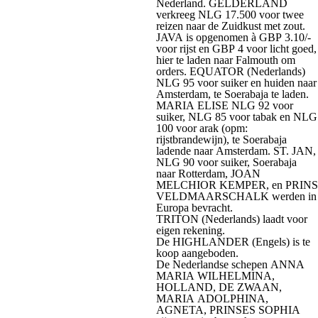
Nederland. GELDERLAND
verkreeg NLG 17.500 voor twee
reizen naar de Zuidkust met zout.
JAVA is opgenomen à GBP 3.10/-
voor rijst en GBP 4 voor licht goed,
hier te laden naar Falmouth om
orders. EQUATOR (Nederlands)
NLG 95 voor suiker en huiden naar
Amsterdam, te Soerabaja te laden.
MARIA ELISE NLG 92 voor
suiker, NLG 85 voor tabak en NLG
100 voor arak (opm:
rijstbrandewijn), te Soerabaja
ladende naar Amsterdam. ST. JAN,
NLG 90 voor suiker, Soerabaja
naar Rotterdam, JOAN
MELCHIOR KEMPER, en PRINS
VELDMAARSCHALK werden in
Europa bevracht.
TRITON (Nederlands) laadt voor
eigen rekening.
De HIGHLANDER (Engels) is te
koop aangeboden.
De Nederlandse schepen ANNA
MARIA WILHELMINA,
HOLLAND, DE ZWAAN,
MARIA ADOLPHINA,
AGNETA, PRINSES SOPHIA