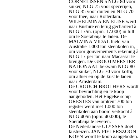
CORNELISSEN à NLG 80 voor
suiker, NLG 75 voor specerijen,
NLG 35 voor duiten en NLG 70
voor thee, naar Rotterdam.
WILHELMINA EN ELISE werd
naar Bushire en terug gecharterd à
NLG 17/m. (opm: 17.000) in full
om te Soerabaija te laden. De
MALVINA VIDAL hield van
Australië 1.000 ton steenkolen in,
om voor gouvernements rekening à
NLG 17 per ton naar Macassar te
brengen. De GROOTMEESTER
NATIONAAL bekwam NLG 80
voor suiker, NLG 70 voor koffij,
om alhier en op de kust te laden
naar Amsterdam.
De CROUCH BROTHERS wordt
voor bevrachting en te koop
aangeboden. Het Engelse schip
ORESTES van omtrent 700 ton
register werd met 1.000 ton
steenkolen aan boord verkocht à
NLG 40/m (opm: 40.000), te
Soerabaija te leveren.
De Nederlandse ULYSSES doet
kustreizen. JAN PIETERSZOON
KOEN wordt te koop aangeboden.