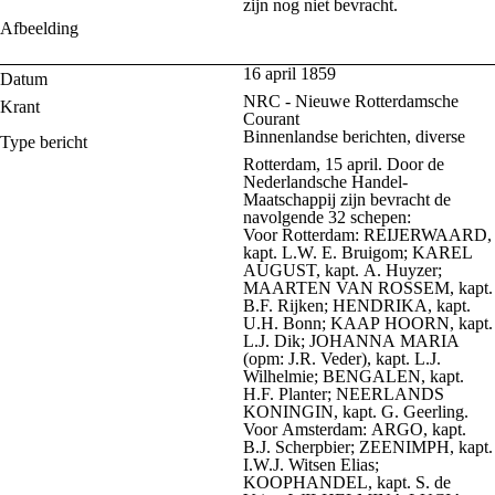
zijn nog niet bevracht.
Afbeelding
16 april 1859
Datum
NRC - Nieuwe Rotterdamsche
Krant
Courant
Binnenlandse berichten, diverse
Type bericht
Rotterdam, 15 april. Door de
Nederlandsche Handel-
Maatschappij zijn bevracht de
navolgende 32 schepen:
Voor Rotterdam: REIJERWAARD,
kapt. L.W. E. Bruigom; KAREL
AUGUST, kapt. A. Huyzer;
MAARTEN VAN ROSSEM, kapt.
B.F. Rijken; HENDRIKA, kapt.
U.H. Bonn; KAAP HOORN, kapt.
L.J. Dik; JOHANNA MARIA
(opm: J.R. Veder), kapt. L.J.
Wilhelmie; BENGALEN, kapt.
H.F. Planter; NEERLANDS
KONINGIN, kapt. G. Geerling.
Voor Amsterdam: ARGO, kapt.
B.J. Scherpbier; ZEENIMPH, kapt.
I.W.J. Witsen Elias;
KOOPHANDEL, kapt. S. de