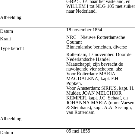
GBP 5.10/- naar het vasteland, en
WILLEM I tot NLG 105 met suiker
naar Nederland.
Afbeelding
18 november 1854
Datum
NRC - Nieuwe Rotterdamsche
Krant
Courant
Binnenlandse berichten, diverse
Type bericht
Rotterdam, 17 november. Door de
Nederlandsche Handel
Maatschappij zijn bevracht de
navolgende vier schepen, als:
Voor Rotterdam: MARIA
MAGDALENA, kapt. F.H.
Popken.
Voor Amsterdam: SIRIUS, kapt. H.
Mulder, JOAN MELCHIOR
KEMPER, kapt. J.C. Schaaf, en
JOHANNA MARIA (opm: Vaesen
& Steinhaus), kapt. A.A. Sissingh,
van Rotterdam.
Afbeelding
05 mei 1855
Datum