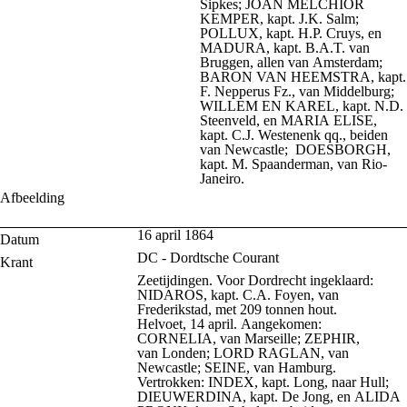
Sipkes; JOAN MELCHIOR
KEMPER, kapt. J.K. Salm;
POLLUX, kapt. H.P. Cruys, en
MADURA, kapt. B.A.T. van
Bruggen, allen van Amsterdam;
BARON VAN HEEMSTRA, kapt.
F. Nepperus Fz., van Middelburg;
WILLEM EN KAREL, kapt. N.D.
Steenveld, en MARIA ELISE,
kapt. C.J. Westenenk qq., beiden
van Newcastle; DOESBORGH,
kapt. M. Spaanderman, van Rio-
Janeiro.
Afbeelding
16 april 1864
Datum
DC - Dordtsche Courant
Krant
Zeetijdingen. Voor Dordrecht ingeklaard:
NIDAROS, kapt. C.A. Foyen, van
Frederikstad, met 209 tonnen hout.
Helvoet, 14 april. Aangekomen:
CORNELIA, van Marseille; ZEPHIR,
van Londen; LORD RAGLAN, van
Newcastle; SEINE, van Hamburg.
Vertrokken: INDEX, kapt. Long, naar Hull;
DIEUWERDINA, kapt. De Jong, en ALIDA