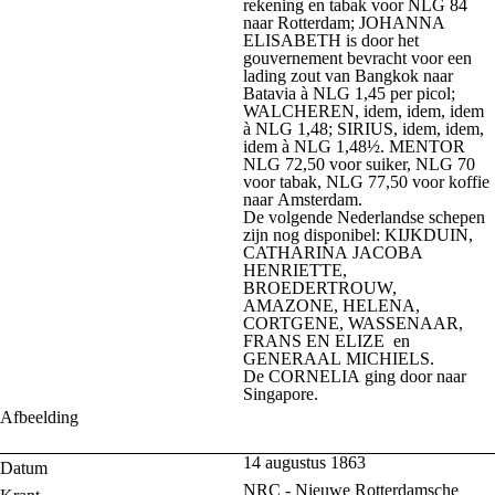
rekening en tabak voor NLG 84
naar Rotterdam; JOHANNA
ELISABETH is door het
gouvernement bevracht voor een
lading zout van Bangkok naar
Batavia à NLG 1,45 per picol;
WALCHEREN, idem, idem, idem
à NLG 1,48; SIRIUS, idem, idem,
idem à NLG 1,48½. MENTOR
NLG 72,50 voor suiker, NLG 70
voor tabak, NLG 77,50 voor koffie
naar Amsterdam.
De volgende Nederlandse schepen
zijn nog disponibel: KIJKDUIN,
CATHARINA JACOBA
HENRIETTE,
BROEDERTROUW,
AMAZONE, HELENA,
CORTGENE, WASSENAAR,
FRANS EN ELIZE en
GENERAAL MICHIELS.
De CORNELIA ging door naar
Singapore.
Afbeelding
14 augustus 1863
Datum
NRC - Nieuwe Rotterdamsche