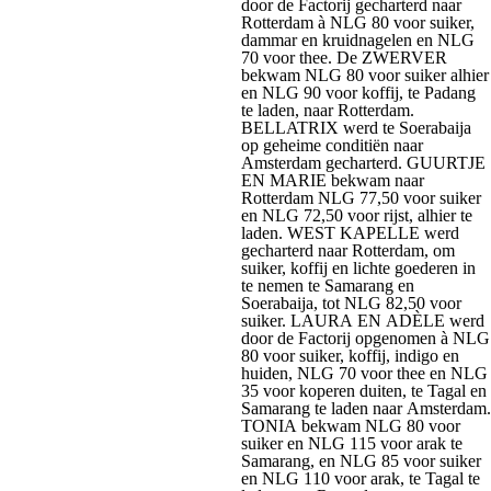
door de Factorij gecharterd naar
Rotterdam à NLG 80 voor suiker,
dammar en kruidnagelen en NLG
70 voor thee. De ZWERVER
bekwam NLG 80 voor suiker alhier
en NLG 90 voor koffij, te Padang
te laden, naar Rotterdam.
BELLATRIX werd te Soerabaija
op geheime conditiën naar
Amsterdam gecharterd. GUURTJE
EN MARIE bekwam naar
Rotterdam NLG 77,50 voor suiker
en NLG 72,50 voor rijst, alhier te
laden. WEST KAPELLE werd
gecharterd naar Rotterdam, om
suiker, koffij en lichte goederen in
te nemen te Samarang en
Soerabaija, tot NLG 82,50 voor
suiker. LAURA EN ADÈLE werd
door de Factorij opgenomen à NLG
80 voor suiker, koffij, indigo en
huiden, NLG 70 voor thee en NLG
35 voor koperen duiten, te Tagal en
Samarang te laden naar Amsterdam.
TONIA bekwam NLG 80 voor
suiker en NLG 115 voor arak te
Samarang, en NLG 85 voor suiker
en NLG 110 voor arak, te Tagal te