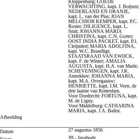
Kloppenburg; GOEDE
VERWACHTING, kapt. J. Boijsen;
NEDERLAND EN ORANJE,
kapt. L. van der Plas; JOAN
MELCHIOR KEMPER, kapt. P.C.
Rosier; DILIGENCE, kapt. L.
Smit; JOHANNA MARIA
CHRISTINA, kapt. C.N. Gorter;
OOST INDIA PACKET, kapt. P.J.
Cleijndert; MARIA ADOLFINA,
kapt. W.C. Brandligt;
STAATSRAAD VAN EWIJCK,
kapt. F. de Winter; AMALIA
AUGUSTA, kapt. H.A. van Marle;
SCHEVENINGEN, kapt. J.K.
Annokkee; JOHANNA MARIA,
kapt. M.A. Overgaauw;
HENRIETTE, kapt. J.M. Veen, de
drie laatste van Rotterdam.
Voor Dordrecht: FORTUNA, kapt.
M. de Ligny.
Voor Middelburg: CATHARINA
MARIA, kapt. J.A. Ballot.
Afbeelding
27 augustus 1856
Datum
JB - Javabode