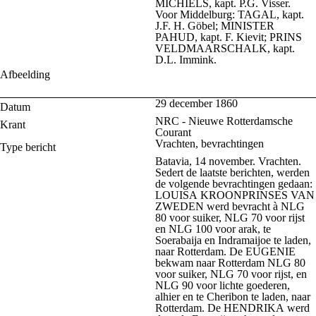
MICHIELS, kapt. P.G. Visser.
Voor Middelburg: TAGAL, kapt.
J.F. H. Göbel; MINISTER
PAHUD, kapt. F. Kievit; PRINS
VELDMAARSCHALK, kapt.
D.L. Immink.
Afbeelding
29 december 1860
Datum
NRC - Nieuwe Rotterdamsche
Krant
Courant
Vrachten, bevrachtingen
Type bericht
Batavia, 14 november. Vrachten.
Sedert de laatste berichten, werden
de volgende bevrachtingen gedaan:
LOUISA KROONPRINSES VAN
ZWEDEN werd bevracht à NLG
80 voor suiker, NLG 70 voor rijst
en NLG 100 voor arak, te
Soerabaija en Indramaijoe te laden,
naar Rotterdam. De EUGENIE
bekwam naar Rotterdam NLG 80
voor suiker, NLG 70 voor rijst, en
NLG 90 voor lichte goederen,
alhier en te Cheribon te laden, naar
Rotterdam. De HENDRIKA werd