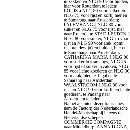
in zakken en NLG 90 voor huiden,
hier voor Rotterdam te laden;
LOUIS à NLG 80 voor suiker en
NLG 75 voor rijst en koffij hier en
te Samarang naar Amsterdam;
PALEMBANG à NLG 80 voor
suiker en NLG 75 voor rijst, hier
naar Rotterdam; STAD LEIJDEN à
NLG 80 voor suiker, NLG 75 voor
rijst en NLG 90 voor arak (opm:
rijstbrandewijn) en huiden, hier en
te Soerabaija naar Amsterdam;
CATHARINA MARIA à NLG 80
voor suiker in kranjangs, NLG 75
voor rijst of suiker in zakken, NLG
85 voor lichte goederen en NLG 90
voor arak, hier, te Tagal en te
Samarang naar Amsterdam;
WAALSTROOM à NLG 80 voor
rijst en NLG 90 voor koffij en lichte
goederen, te Padang naar
Amsterdam te laden.
Na het afsluiten dezer transacties
nam de Factorij der Nederlandsche
Handel-Maatschappij in eens de
Nederlandse schepen
COMMERCIE COMPAGNIE
naar Middelburg; ANNA DIGNA,