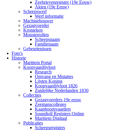
Zeebrievenregister (19e Eeuw)
Akten (19e Eeuw)
Scheepswerf
Werf informatie
Machinebouwer
Gezagvoerder
Kronieken
Monsterrollen
Scheepsnaam
Familienaam
Gebeurtenissen
Foto's
Historie
Maritiem Portal
Koopvaardijvloot
Research
Omvang en Mutaties
Lijsten Koning
Koopvaardijvloot 1826
Zuidelijke Nederlanden 1830
Collecties
Gezagvoerders 19e eeuw
Zeemanscolleges
Kaaphoornvaarders
Soundtoll Registers Online
Maritiem Digitaal
Publicaties
Scheepsregisters