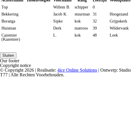
Achternaam
Tussenvoegsel
Voornaam
Rang
Leeftijd
Woonplaats
Top
Willem B.
schipper
0
Bekkering
Jacob K.
stuurman
31
Hoogezand
Boranga
Sipke
kok
32
Grijpskerk
Huisman
Derk
matroos
39
Wildervank
Cazemier
L.
kok
48
Leek
(Kazemier)
Sluiten
Our footer
Copyright notice
© Copyright 2026 | Realisatie:
4ice Online Solutions
| Ontwerp: Studio
T77 | Alle Rechten Voorbehouden.