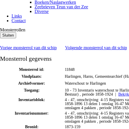
Boeken/Naslagwerken
Zeebrieven Teun van der Zee
Diverse
Links
Contact
Monsterrollen
Sluiten
Vorige monsterrol van dit schip
Volgende monsterrol van dit schip
Monsterrol gegevens
Monsterrol id:
11848
Vindplaats:
Harlingen, Harns, Gemeentearchief (Ha
Archiefvormer:
Waterschout te Harlingen
Toegang:
10 - 73 Inventaris waterschout te Har
Bestuur) , periode 1858-1924 |
Bekijk
Inventarisblok:
4 - 47, omschrijving: 4-15 Registers v
1858-1896 13 delen 1 omslag 16-47 Mo
omslagen 4 pakken , periode 1858-19
Inventarisnummer:
4 - 47, omschrijving: 4-15 Registers v
1858-1896 13 delen 1 omslag 16-47 Mo
omslagen 4 pakken , periode 1858-19
Bronid:
1873-159