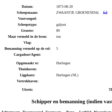
Datum:
1873-08-20
Scheepsnaam:
ZWAANTJE GROENENDAL
Voorvoegsel:
Scheepstype:
galjoot
Grootte:
89
Maat vermeld in de bron:
ton
Vlag:
Bemanning vermeld op de rol:
5
Cargadoor/Agent:
Opgemaakt te:
Harlingen
Thuishaven:
Ligplaats:
Harlingen (NL)
Vertrekhaven:
Uitreis:
Th
Schipper en bemanning (indien vas