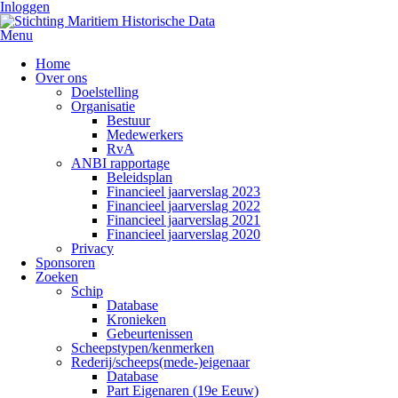
Inloggen
Menu
Home
Over ons
Doelstelling
Organisatie
Bestuur
Medewerkers
RvA
ANBI rapportage
Beleidsplan
Financieel jaarverslag 2023
Financieel jaarverslag 2022
Financieel jaarverslag 2021
Financieel jaarverslag 2020
Privacy
Sponsoren
Zoeken
Schip
Database
Kronieken
Gebeurtenissen
Scheepstypen/kenmerken
Rederij/scheeps(mede-)eigenaar
Database
Part Eigenaren (19e Eeuw)