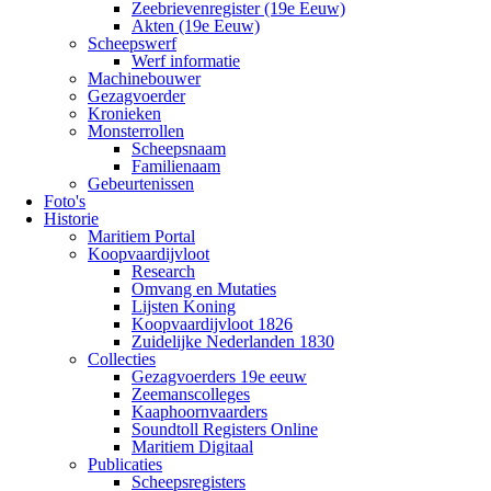
Zeebrievenregister (19e Eeuw)
Akten (19e Eeuw)
Scheepswerf
Werf informatie
Machinebouwer
Gezagvoerder
Kronieken
Monsterrollen
Scheepsnaam
Familienaam
Gebeurtenissen
Foto's
Historie
Maritiem Portal
Koopvaardijvloot
Research
Omvang en Mutaties
Lijsten Koning
Koopvaardijvloot 1826
Zuidelijke Nederlanden 1830
Collecties
Gezagvoerders 19e eeuw
Zeemanscolleges
Kaaphoornvaarders
Soundtoll Registers Online
Maritiem Digitaal
Publicaties
Scheepsregisters