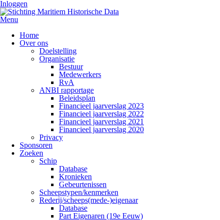
Inloggen
Menu
Home
Over ons
Doelstelling
Organisatie
Bestuur
Medewerkers
RvA
ANBI rapportage
Beleidsplan
Financieel jaarverslag 2023
Financieel jaarverslag 2022
Financieel jaarverslag 2021
Financieel jaarverslag 2020
Privacy
Sponsoren
Zoeken
Schip
Database
Kronieken
Gebeurtenissen
Scheepstypen/kenmerken
Rederij/scheeps(mede-)eigenaar
Database
Part Eigenaren (19e Eeuw)