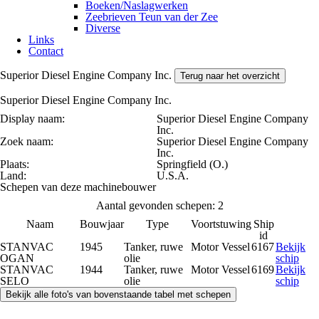
Boeken/Naslagwerken
Zeebrieven Teun van der Zee
Diverse
Links
Contact
Superior Diesel Engine Company Inc.
Terug naar het overzicht
Superior Diesel Engine Company Inc.
Display naam:
Superior Diesel Engine Company
Inc.
Zoek naam:
Superior Diesel Engine Company
Inc.
Plaats:
Springfield (O.)
Land:
U.S.A.
Schepen van deze machinebouwer
Aantal gevonden schepen: 2
Naam
Bouwjaar
Type
Voortstuwing
Ship
id
STANVAC
1945
Tanker, ruwe
Motor Vessel
6167
Bekijk
OGAN
olie
schip
STANVAC
1944
Tanker, ruwe
Motor Vessel
6169
Bekijk
SELO
olie
schip