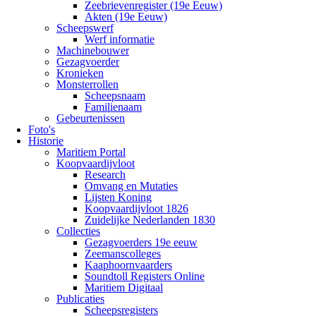
Zeebrievenregister (19e Eeuw)
Akten (19e Eeuw)
Scheepswerf
Werf informatie
Machinebouwer
Gezagvoerder
Kronieken
Monsterrollen
Scheepsnaam
Familienaam
Gebeurtenissen
Foto's
Historie
Maritiem Portal
Koopvaardijvloot
Research
Omvang en Mutaties
Lijsten Koning
Koopvaardijvloot 1826
Zuidelijke Nederlanden 1830
Collecties
Gezagvoerders 19e eeuw
Zeemanscolleges
Kaaphoornvaarders
Soundtoll Registers Online
Maritiem Digitaal
Publicaties
Scheepsregisters