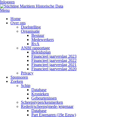
Inloggen
Menu
Home
Over ons
Doelstelling
Organisatie
Bestuur
Medewerkers
RvA
ANBI rapportage
Beleidsplan
Financieel jaarverslag 2023
Financieel jaarverslag 2022
Financieel jaarverslag 2021
Financieel jaarverslag 2020
Privacy
Sponsoren
Zoeken
Schip
Database
Kronieken
Gebeurtenissen
Scheepstypen/kenmerken
Rederij/scheeps(mede-)eigenaar
Database
Part Eigenaren (19e Eeuw)