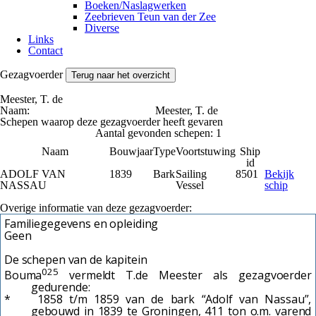
Boeken/Naslagwerken
Zeebrieven Teun van der Zee
Diverse
Links
Contact
Gezagvoerder
Terug naar het overzicht
Meester, T. de
Naam:
Meester, T. de
Schepen waarop deze gezagvoerder heeft gevaren
Aantal gevonden schepen: 1
Naam
Bouwjaar
Type
Voortstuwing
Ship
id
ADOLF VAN
1839
Bark
Sailing
8501
Bekijk
NASSAU
Vessel
schip
Overige informatie van deze gezagvoerder:
Familiegegevens en opleiding
Geen
De schepen van de kapitein
025
Bouma
vermeldt T.de Meester als gezagvoerder
gedurende:
* 1858 t/m 1859 van de bark “Adolf van Nassau”,
gebouwd in 1839 te Groningen, 411 ton o.m. varend