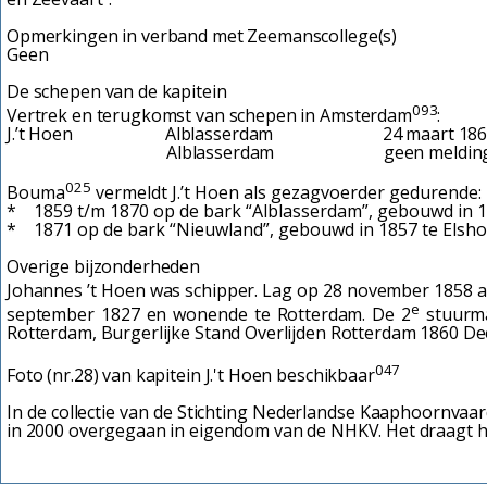
Opmerkingen in verband met Zeemanscollege(s)
Geen
De schepen van de kapitein
093
Vertrek en terugkomst van schepen in Amsterdam
:
J.’t Hoen Alblasserdam 24 maart
Alblasserdam geen meldin
025
Bouma
vermeldt J.’t Hoen als gezagvoerder gedurende:
* 1859 t/m 1870 op de bark “Alblasserdam”, gebouwd in 18
* 1871 op de bark “Nieuwland”, gebouwd in 1857 te Elshout
Overige bijzonderheden
Johannes ’t Hoen was schipper. Lag op 28 november 1858 al
e
september 1827 en wonende te Rotterdam. De 2
stuurma
Rotterdam, Burgerlijke Stand Overlijden Rotterdam 1860 Deel 
047
Foto (nr.28) van kapitein J.'t Hoen beschikbaar
In de collectie van de Stichting Nederlandse Kaaphoornvaar
in 2000 overgegaan in eigendom van de NHKV. Het draagt he