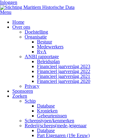
Inloggen
Menu
Home
Over ons
Doelstelling
Organisatie
Bestuur
Medewerkers
RvA
ANBI rapportage
Beleidsplan
Financieel jaarverslag 2023
Financieel jaarverslag 2022
Financieel jaarverslag 2021
Financieel jaarverslag 2020
Privacy
Sponsoren
Zoeken
Schip
Database
Kronieken
Gebeurtenissen
Scheepstypen/kenmerken
Rederij/scheeps(mede-)eigenaar
Database
Part Eigenaren (19e Eeuw)