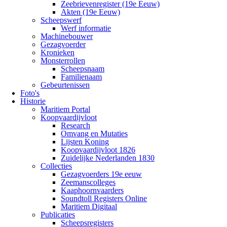
Zeebrievenregister (19e Eeuw)
Akten (19e Eeuw)
Scheepswerf
Werf informatie
Machinebouwer
Gezagvoerder
Kronieken
Monsterrollen
Scheepsnaam
Familienaam
Gebeurtenissen
Foto's
Historie
Maritiem Portal
Koopvaardijvloot
Research
Omvang en Mutaties
Lijsten Koning
Koopvaardijvloot 1826
Zuidelijke Nederlanden 1830
Collecties
Gezagvoerders 19e eeuw
Zeemanscolleges
Kaaphoornvaarders
Soundtoll Registers Online
Maritiem Digitaal
Publicaties
Scheepsregisters