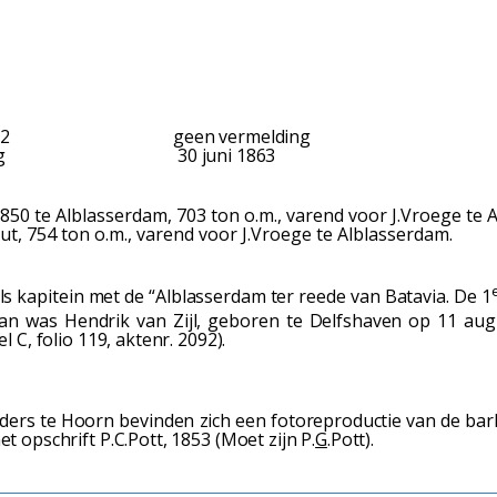
 1862 geen vermelding
g 30 juni 1863
50 te Alblasserdam, 703 ton o.m., varend voor J.Vroege te 
, 754 ton o.m., varend voor J.Vroege te Alblasserdam.
s kapitein met de “Alblasserdam ter reede van Batavia. De 1
n was Hendrik van Zijl, geboren te Delfshaven op 11 aug
C, folio 119, aktenr. 2092).
ders te Hoorn bevinden zich een fotoreproductie van de bark 
t opschrift P.C.Pott, 1853
(Moet zijn P.
G
.Pott).