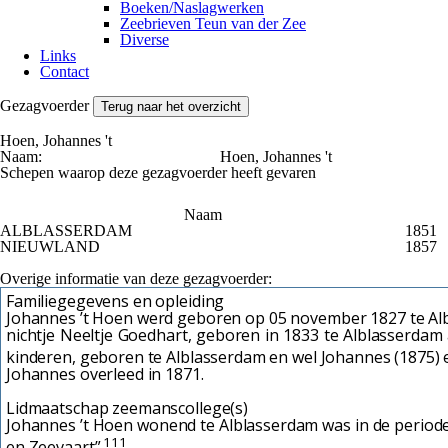
Boeken/Naslagwerken
Zeebrieven Teun van der Zee
Diverse
Links
Contact
Gezagvoerder
Terug naar het overzicht
Hoen, Johannes 't
Naam:
Hoen, Johannes 't
Schepen waarop deze gezagvoerder heeft gevaren
Naam
ALBLASSERDAM
1851
NIEUWLAND
1857
Overige informatie van deze gezagvoerder:
Familiegegevens en opleiding
Johannes ’t Hoen werd geboren op 05 november 1827 te Albl
nichtje Neeltje Goedhart, geboren in 1833 te Alblasserdam
kinderen, geboren te Alblasserdam en wel Johannes (1875) e
Johannes overleed in 1871.
Lidmaatschap zeemanscollege(s)
Johannes ’t Hoen wonend te Alblasserdam was in de periode
111
en Zeevaart”.