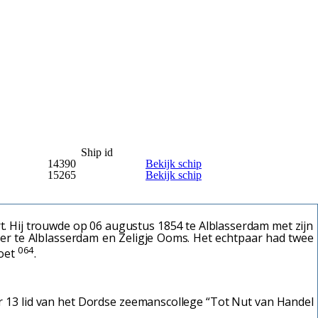
Ship id
14390
Bekijk schip
15265
Bekijk schip
 Hij trouwde op 06 augustus 1854 te Alblasserdam met zijn
ter te Alblasserdam en Zeligje Ooms. Het echtpaar had twee
064
voet
.
r 13 lid van het Dordse zeemanscollege “Tot Nut van Handel