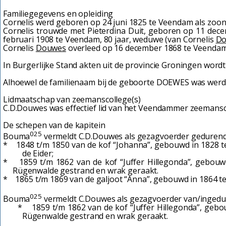
Familiegegevens en opleiding
Cornelis werd geboren op 24 juni 1825 te Veendam als zoo
Cornelis trouwde met Pieterdina Duit, geboren op 11 dece
februari 1908 te Veendam, 80 jaar, weduwe (van Cornelis
Do
Cornelis
Douwes
overleed op 16 december 1868 te Veendam, 
In Burgerlijke Stand akten uit de provincie Groningen wordt
Alhoewel de familienaam bij de geboorte DOEWES was werd 
Lidmaatschap van zeemanscollege(s)
C.D.Douwes was effectief lid van het Veendammer zeemansco
De schepen van de kapitein
025
Bouma
vermeldt C.D.Douwes als gezagvoerder gedurend
* 1848 t/m 1850 van de kof “Johanna”, gebouwd in 1828 te 
de Eider;
* 1859 t/m 1862 van de kof “Juffer Hillegonda”, gebouwd 
Rügenwalde gestrand en wrak geraakt.
* 1865 t/m 1869 van de galjoot “Anna”, gebouwd in 1864 te
025
Bouma
vermeldt C.Douwes als gezagvoerder van/ingedu
* 1859 t/m 1862 van de kof “Juffer Hillegonda”, gebouwd 
Rügenwalde gestrand en wrak geraakt.