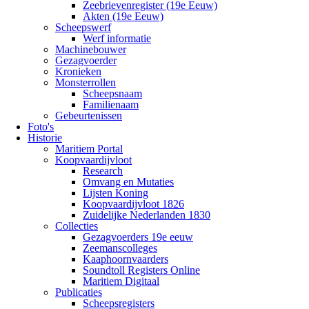
Zeebrievenregister (19e Eeuw)
Akten (19e Eeuw)
Scheepswerf
Werf informatie
Machinebouwer
Gezagvoerder
Kronieken
Monsterrollen
Scheepsnaam
Familienaam
Gebeurtenissen
Foto's
Historie
Maritiem Portal
Koopvaardijvloot
Research
Omvang en Mutaties
Lijsten Koning
Koopvaardijvloot 1826
Zuidelijke Nederlanden 1830
Collecties
Gezagvoerders 19e eeuw
Zeemanscolleges
Kaaphoornvaarders
Soundtoll Registers Online
Maritiem Digitaal
Publicaties
Scheepsregisters