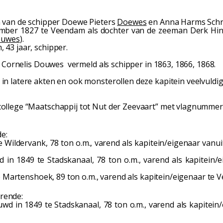
n van de schipper Doewe Pieters
Doewes
en Anna Harms Schr
mber 1827 te Veendam als dochter van de zeeman Derk Hind
uwes
).
43 jaar, schipper.
 Cornelis Douwes vermeld als schipper in 1863, 1866, 1868.
in latere akten en ook monsterollen deze kapitein veelvuld
llege “Maatschappij tot Nut der Zeevaart” met vlagnummer 
e:
Wildervank, 78 ton o.m., varend als kapitein/eigenaar van
in 1849 te Stadskanaal, 78 ton o.m., varend als kapitein/e
 Martenshoek, 89 ton o.m., varend als kapitein/eigenaar te 
rende:
in 1849 te Stadskanaal, 78 ton o.m., varend als kapitein/e