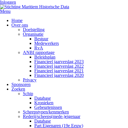
Inloggen
Menu
Home
Over ons
Doelstelling
Organisatie
Bestuur
Medewerkers
RvA
ANBI rapportage
Beleidsplan
Financieel jaarverslag 2023
Financieel jaarverslag 2022
Financieel jaarverslag 2021
Financieel jaarverslag 2020
Privacy
Sponsoren
Zoeken
Schip
Database
Kronieken
Gebeurtenissen
Scheepstypen/kenmerken
Rederij/scheeps(mede-)eigenaar
Database
Part Eigenaren (19e Eeuw)