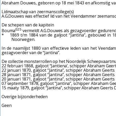
Abraham Douwes, geboren op 18 mei 1843 en afkomstig v
Lidmaatschap van zeermanscollege(s)
A.G.Douwes was effectief lid van het Veendammer zeemansco
De schepen van de kapitein
025
Bouma
vermeldt A.G.Douwes als gezagvoerder gedurend
* 1869 t/m 1884 van de galjoot “Jantina”, gebouwd in 18
Noorwegen.
In de naamlijst 1880 van effectieve leden van het Veen
gezagvoerder van de “Jantina”.
De collectie monsterrollen op het Noordelijk Scheepvaart
22 februari 1868, galjoot “Jantiena’, schipper Abraham Geer
22 januari 1870, galjoot “Jantina”, schipper Abraham Geerts
28 januari 1871, galjoot “Jantina”, schipper Abraham Geerts
20 januari 1871, galjoot “Jantina”, schipper Abraham Geerts
07 september 1878, galjoot “Jantina”, schipper Abraham Ge
15 maaty 1879, galjoot “Jantina”, schipper Abraham Geerts 
Overige bijzonderheden
Geen