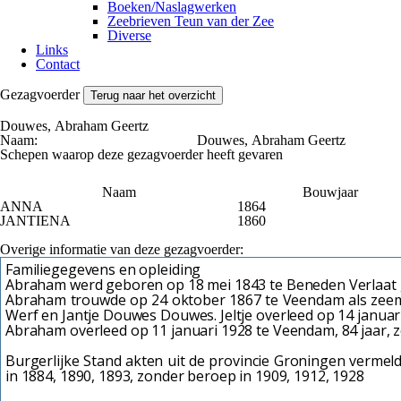
Boeken/Naslagwerken
Zeebrieven Teun van der Zee
Diverse
Links
Contact
Gezagvoerder
Terug naar het overzicht
Douwes, Abraham Geertz
Naam:
Douwes, Abraham Geertz
Schepen waarop deze gezagvoerder heeft gevaren
Naam
Bouwjaar
ANNA
1864
JANTIENA
1860
Overige informatie van deze gezagvoerder:
Familiegegevens en opleiding
Abraham werd geboren op 18 mei 1843 te Beneden Verlaa
Abraham trouwde op 24 oktober 1867 te Veendam als zeeman
Werf en Jantje Douwes Douwes. Jeltje overleed op 14 januari
Abraham overleed op 11 januari 1928 te Veendam, 84 jaar,
Burgerlijke Stand akten uit de provincie Groningen vermeld
in 1884, 1890, 1893, zonder beroep in 1909, 1912, 1928