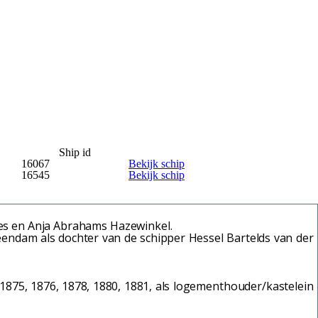
Ship id
16067
Bekijk schip
16545
Bekijk schip
s en Anja Abrahams Hazewinkel.
endam als dochter van de schipper Hessel Bartelds van der
 1875, 1876, 1878, 1880, 1881, als logementhouder/kastelein