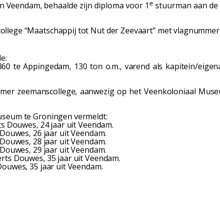
e
an Veendam,
behaalde zijn diploma voor 1
stuurman aan de 
llege “Maatschappij tot Nut der Zeevaart” met vlagnummer T
e:
60 te Appingedam, 130 ton o.m., varend als kapitein/eigen
dammer zeemanscollege, aanwezig op het Veenkoloniaal Mus
museum te Groningen vermeldt:
ts Douwes, 24 jaar uit Veendam.
 Douwes, 26 jaar uit Veendam.
 Douwes, 28 jaar uit Veendam.
 Douwes, 29 jaar uit Veendam.
erts Douwes, 35 jaar uit Veendam.
Douwes, 35 jaar uit Veendam.