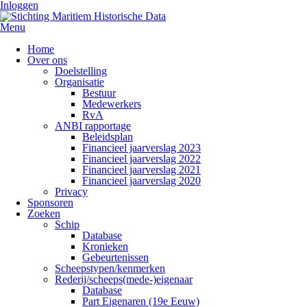
Inloggen
Menu
Home
Over ons
Doelstelling
Organisatie
Bestuur
Medewerkers
RvA
ANBI rapportage
Beleidsplan
Financieel jaarverslag 2023
Financieel jaarverslag 2022
Financieel jaarverslag 2021
Financieel jaarverslag 2020
Privacy
Sponsoren
Zoeken
Schip
Database
Kronieken
Gebeurtenissen
Scheepstypen/kenmerken
Rederij/scheeps(mede-)eigenaar
Database
Part Eigenaren (19e Eeuw)