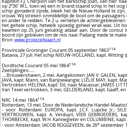
Kapitein F.J. Cherpion van het barkschip Joan, van hier n
op 2º30' W.L. toen wij een in brand staand schip in het oo
schip genaderd zijnde, bleek het de Nieuw Holland te zijn,
vrouw. Wij streken onmiddellijk de boot om de passagiers
en ander te redden. Te 2 u. verlieten de achtergeblevenen
het gehele schip, hetwelk spoedig geheel wrak was. Uit h
kwamen op 25 juni gelukkig aldaar aan. Door de consul is
boord zijn gebleven om de reis naar Padang mede te maken,
Bron:
www.grotezeilvaart.nl
114
Provinciale Groninger Courant 05 september 1863
Batavia, 27 juli.
Het schip NIEUW-HOLLAND, kapt. Witting q
114
Dordtsche Courant 05 mei 1864
Zeetijdingen……
…..Brouwershaven, 2 mei. Aangekomen: JAN V. GALEN, kapt
JAVA, kapt. Mann, van Banjoewangie; LIZLIE MAY, kapt. Ma
Vertrokken: HELENA, kapt. Dil, naar Macassar; JAMES LITTLE
Van Texel vertrokken, 3 mei, GELDERLAND, kapt. Gaaff, en
114
NRC 14 mei 1864
Rotterdam, 13 mei. Door de Nederlandsche Handel-Maatsch
- voor Rotterdam: EUROPA, kapt. J.C.F. Lupcke Jr.; 
VERTROUWEN, kapt. A. Verduyn; VIER GEBROEDERS, kapt
THORBECKE, kapt. W.H. Kannegieter en COLUMBINE, kapt. E
e
- voor Amsterdam: JACOB ROGGEVEEN, de 26
september 18