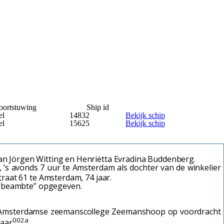
oortstuwing
Ship id
el
14832
Bekijk schip
el
15625
Bekijk schip
an Jörgen Witting en Henriëtta Evradina Buddenberg.
’s avonds 7 uur te Amsterdam als dochter van de winkelier
aat 61 te Amsterdam, 74 jaar.
n “beambte” opgegeven.
het Amsterdamse zeemanscollege Zeemanshoop op voordracht
002a
jaar
.