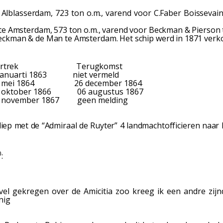
lblasserdam, 723 ton o.m., varend voor C.Faber Boissevai
 te Amsterdam, 573 ton o.m., varend voor Beckman & Pierson
eckman & de Man te Amsterdam. Het schip werd in 1871 verk
rtrek Terugkomst
rti 1863 niet vermeld
 26 december 1864
1866 06 augustus 1867
r 1867 geen melding
 met de “Admiraal de Ruyter” 4 landmachtofficieren naar In
0
:
el gekregen over de Amicitia zoo kreeg ik een andre zij
nig