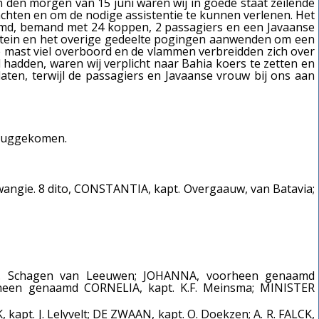
n den morgen van 15 juni waren wij in goede staat zeilende
wachten en om de nodige assistentie te kunnen verlenen. Het
md, bemand met 24 koppen, 2 passagiers en een Javaanse
apitein en het overige gedeelte pogingen aanwenden om een
te mast viel overboord en de vlammen verbreidden zich over
hadden, waren wij verplicht naar Bahia koers te zetten en
aten, terwijl de passagiers en Javaanse vrouw bij ons aan
eruggekomen.
angie. 8 dito, CONSTANTIA, kapt. Overgaauw, van Batavia;
.A.N. Schagen van Leeuwen; JOHANNA, voorheen genaamd
rheen genaamd CORNELIA, kapt. K.F. Meinsma; MINISTER
kapt. J. Lelyvelt; DE ZWAAN, kapt. O. Doekzen; A. R. FALCK,