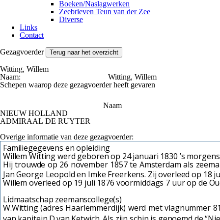
Boeken/Naslagwerken
Zeebrieven Teun van der Zee
Diverse
Links
Contact
Gezagvoerder
Terug naar het overzicht
Witting, Willem
Naam:
Witting, Willem
Schepen waarop deze gezagvoerder heeft gevaren
Naam
NIEUW HOLLAND
ADMIRAAL DE RUYTER
Overige informatie van deze gezagvoerder:
Familiegegevens en opleiding
Willem Witting werd geboren op 24 januari 1830 ’s morgens
Hij trouwde op 26 november 1857 te Amsterdam als zeeman 
Jan George Leopold en Imke Freerkens. Zij overleed op 18 ju
Willem overleed op 19 juli 1876 voormiddags 7 uur op de Ou
Lidmaatschap zeemanscollege(s)
W.Witting (adres Haarlemmerdijk) werd met vlagnummer 81
van kapitein D.van Ketwich. Als zijn schip is genoemd de “N