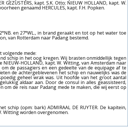
IER GEZUSTERS, kapt. S.K. Otto;
NIEUW HOLLAND, kapt. W.
voorheen genaamd HERCULES, kapt. F.H. Popken.
2°NB. en 27°WL., in brand geraakt en tot op het water toe
pion, van Rotterdam naar Padang bestemd.
et volgende mede:
and schip in het oog kregen. Wij brasten onmiddellijk tegen
jn de NIEUW-HOLLAND, kapt. W. Witting, van Amsterdam naar
 om de passagiers en een gedeelte van de equipage af te
ieten de achtergeblevenen het schip en nauwelijks was de
spoedig geheel wrak was. Uit hoofde van het groot aantal
elukkig aldaar aan. Door de consul in alles geassisteerd,
ven om de reis naar Padang mede te maken, die wij eerst op
het schip (
opm: bark
) ADMIRAAL DE RUYTER. De kapitein,
.W. Witting worden overgenomen.