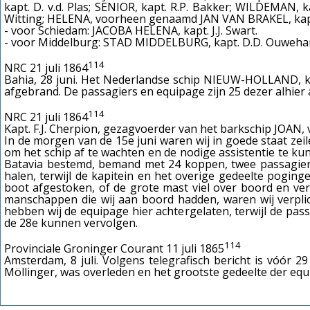
kapt. D. v.d. Plas; SENIOR, kapt. R.P. Bakker; WILDEMAN, 
Witting;
HELENA, voorheen genaamd JAN VAN BRAKEL, kapt. 
- voor Schiedam: JACOBA HELENA, kapt. J.J. Swart.
- voor Middelburg: STAD MIDDELBURG, kapt. D.D. Ouweha
114
NRC 21 juli 1864
Bahia, 28 juni. Het Nederlandse schip NIEUW-HOLLAND, kap
afgebrand. De passagiers en equipage zijn 25 dezer alhie
114
NRC 21 juli 1864
Kapt. F.J. Cherpion, gezagvoerder van het barkschip JOAN
In de morgen van de 15e juni waren wij in goede staat zeil
om het schip af te wachten en de nodige assistentie te k
Batavia bestemd, bemand met 24 koppen, twee passagiers
halen, terwijl de kapitein en het overige gedeelte pogi
boot afgestoken, of de grote mast viel over boord en ve
manschappen die wij aan boord hadden, waren wij verplich
hebben wij de equipage hier achtergelaten, terwijl de pas
de 28e kunnen vervolgen.
114
Provinciale Groninger Courant 11 juli 1865
Amsterdam, 8 juli. Volgens telegrafisch bericht is vóór 29
Möllinger, was overleden en het grootste gedeelte der eq