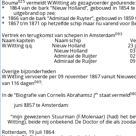
025
Bouma
vermeldt W.Witting als gezagvoerder gedurende:
* 1864 van de bark “Nieuw Holland”, gebouwd in 1854 te A
uitgebrand op zee;
* 1866 van de bark “Admiraal de Ruyter”, gebouwd in 1859
* 1867 t/m 1871 op hetzelfde schip maar nu varend voor B
093
Vertrek en terugkomst van schepen in Amsterdam
Naam kapitein Naam schip Ve
W.Witting q.q. Nieuw Holland 23 janua
Nieuw Holland 03 mei 1864
Admiraal de Ruijter 02 oktober 
Admiraal de Ruijter 09 novembe
Overige bijzonderheden
W.Witting vervoerde per 09 november 1867 vanuit Nieuwediep
065
van 116 dagen
.
r
08
In de “Biografie van Cornelis Abrahamsz J
” staat vermeld
juni 1857 te Amsterdam:
“mijn gewezenen Stuurman (
F.Molenaar
)
(had)
het bev
Witting)
, beide mij onbekend. De Doctor of die als zooda
Rotterdam, 19 juli 1864