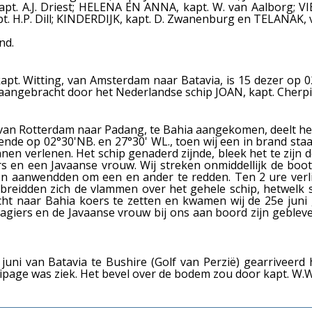
kapt. A.J. Driest; HELENA EN ANNA, kapt. W. van Aalborg; V
H.P. Dill; KINDERDIJK, kapt. D. Zwanenburg en TELANAK, 
nd.
t. Witting, van Amsterdam naar Batavia, is 15 dezer op 0
r aangebracht door het Nederlandse schip JOAN, kapt. Cher
, van Rotterdam naar Padang, te Bahia aangekomen, deelt h
ende op 02°30'NB. en 27°30' WL., toen wij een in brand sta
unnen verlenen. Het schip genaderd zijnde, bleek het te zi
 en een Javaanse vrouw. Wij streken onmiddellijk de boot
ngen aanwendden om een en ander te redden. Ten 2 ure verl
rbreidden zich de vlammen over het gehele schip, hetwelk 
t naar Bahia koers te zetten en kwamen wij de 25e juni g
sagiers en de Javaanse vrouw bij ons aan boord zijn geble
 juni van Batavia te Bushire (Golf van Perzië) gearriveerd 
uipage was ziek. Het bevel over de bodem zou door kapt. W