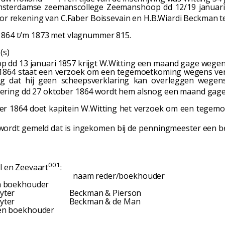
sterdamse zeemanscollege Zeemanshoop dd 12/19 januari 
voor rekening van C.Faber Boissevain en H.B.Wiardi Beckman t
 1864 t/m 1873 met vlagnummer 815.
(s)
dd 13 januari 1857 krijgt W.Witting een maand gage wegen
864 staat een verzoek om een tegemoetkoming wegens verli
ng dat hij geen scheepsverklaring kan overleggen wegens
dering dd 27 oktober 1864 wordt hem alsnog een maand gag
r 1864 doet kapitein W.Witting het verzoek om een tegemo
ordt gemeld dat is ingekomen bij de penningmeester een 
001
 en Zeevaart
:
am naam reder/boekhouder
oekhouder
er Beckman & Pierson
ter Beckman & de Man
boekhouder