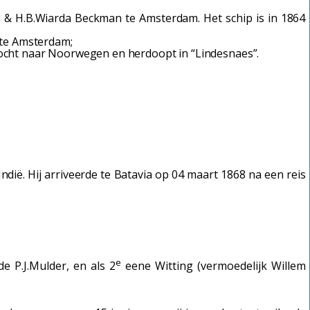
n & H.B.Wiarda Beckman te Amsterdam. Het schip is in 1864
 te Amsterdam;
ocht naar Noorwegen en herdoopt in “Lindesnaes”.
dië. Hij arriveerde te Batavia op 04 maart 1868 na een reis
e
nde
P.J.Mulder
, en als 2
eene
Witting
(vermoedelijk Willem