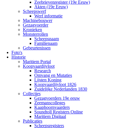
Zeebrievenregister (19e Eeuw)
Akten (19e Eeuw)
Scheepswerf
Werf informatie
Machinebouwer
Gezagvoerder
Kronieken
Monsterrollen
Scheepsnaam
Familienaam
Gebeurtenissen
Foto's
Historie
Maritiem Portal
Koopvaardijvloot
Research
Omvang en Mutaties
Lijsten Koning
Koopvaardijvloot 1826
Zuidelijke Nederlanden 1830
Collecties
Gezagvoerders 19e eeuw
Zeemanscolleges
Kaaphoornvaarders
Soundtoll Registers Online
Maritiem Digitaal
Publicaties
Scheepsregisters