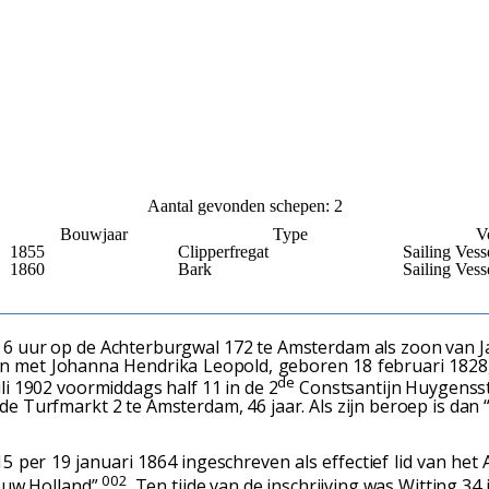
Aantal gevonden schepen: 2
Bouwjaar
Type
V
1855
Clipperfregat
Sailing Vess
1860
Bark
Sailing Vess
 6 uur op de Achterburgwal 172 te Amsterdam als zoon van J
met Johanna Hendrika Leopold, geboren 18 februari 1828, 
de
li 1902 voormiddags half 11 in de 2
Constsantijn Huygensstr
de Turfmarkt 2 te Amsterdam, 46 jaar. Als zijn beroep is da
5 per 19 januari 1864 ingeschreven als effectief lid van 
002
ieuw Holland”
. Ten tijde van de inschrijving was Witting 34 