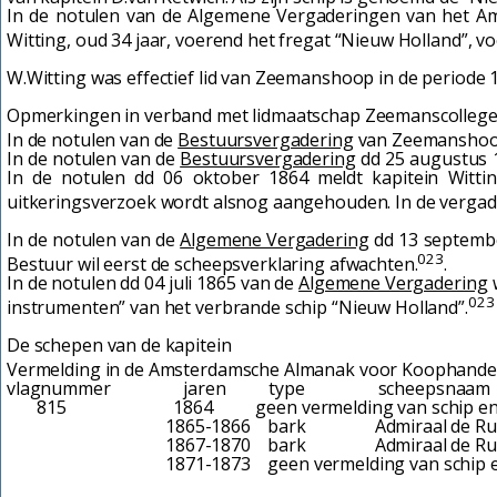
In de notulen van de Algemene Vergaderingen van het Am
Witting, oud 34 jaar, voerend het fregat “Nieuw Holland”, 
W.Witting was effectief lid van Zeemanshoop in de periode
Opmerkingen in verband met lidmaatschap Zeemanscollege
In de notulen van de
Bestuursvergadering
van Zeemanshoop 
In de notulen van de
Bestuursvergadering
dd 25 augustus 1
In de notulen dd 06 oktober 1864 meldt kapitein Witti
uitkeringsverzoek wordt alsnog aangehouden. In de verga
In de notulen van de
Algemene Vergadering
dd 13 septembe
023
Bestuur wil eerst de scheepsverklaring afwachten.
.
In de notulen dd 04 juli 1865 van de
Algemene Vergadering
w
023
instrumenten” van het verbrande schip “Nieuw Holland”.
De schepen van de kapitein
Vermelding in de Amsterdamsche Almanak voor Koophandel
vlagnummer jaren type scheepsna
815 1864 geen vermelding van schip en b
1865-1866 bark Admiraal de Ruyt
1867-1870 bark Admiraal de Ruy
1871-1873 geen vermelding van schip en 