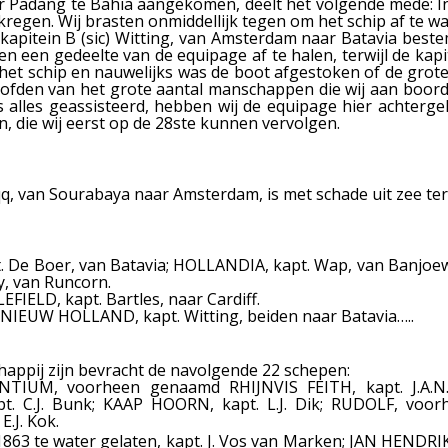
aar Padang te Bahia aangekomen, deelt het volgende mede: I
g kregen. Wij brasten onmiddellijk tegen om het schip af te 
 kapitein B
(sic)
Witting, van Amsterdam naar Batavia beste
 en een gedeelte van de equipage af te halen, terwijl de k
 het schip en nauwelijks was de boot afgestoken of de gro
oofden van het grote aantal manschappen die wij aan boord 
 alles geassisteerd, hebben wij de equipage hier achtergel
 die wij eerst op de 28ste kunnen vervolgen.
q, van Sourabaya naar Amsterdam, is met schade uit zee t
. De Boer, van Batavia; HOLLANDIA, kapt. Wap, van Banjoew
y, van Runcorn.
FIELD, kapt. Bartles, naar Cardiff.
NIEUW HOLLAND, kapt. Witting, beiden naar Batavia…
..
appij zijn bevracht de navolgende 22 schepen:
SILENTIUM, voorheen genaamd RHIJNVIS FEITH, kapt. J
. C.J. Bunk; KAAP HOORN, kapt. L.J. Dik; RUDOLF, voo
.J. Kok.
63 te water gelaten, kapt. J. Vos van Marken; JAN HENDRIK, 