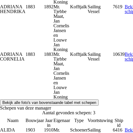
Koning
ADRIANA
1883
1892
Mr.
Kofftjalk
Sailing
7619
Beki
HENDRIKA
Tjebbe
Vessel
schi
Maat,
Jan
Cornelis
Jansen
en
Louwe
Jan
Koning
ADRIANA
1883
1883
Mr.
Kofftjalk
Sailing
10639
Beki
CORNELIA
Tjebbe
Vessel
schi
Maat,
Jan
Cornelis
Jansen
en
Louwe
Jan
Koning
Schepen van deze manager
Aantal gevonden schepen: 3
Naam
Bouwjaar
Jaar
Eigenaar
Type
Voortstuwing
Ship
in
id
ALIDA
1903
1910
Mr.
Schoener
Sailing
6416
Beki