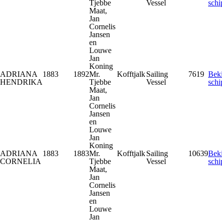
Tjebbe
Vessel
schi
Maat,
Jan
Cornelis
Jansen
en
Louwe
Jan
Koning
ADRIANA
1883
1892
Mr.
Kofftjalk
Sailing
7619
Beki
HENDRIKA
Tjebbe
Vessel
schi
Maat,
Jan
Cornelis
Jansen
en
Louwe
Jan
Koning
ADRIANA
1883
1883
Mr.
Kofftjalk
Sailing
10639
Beki
CORNELIA
Tjebbe
Vessel
schi
Maat,
Jan
Cornelis
Jansen
en
Louwe
Jan