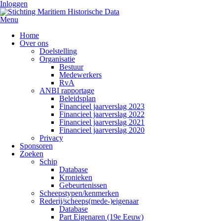
Inloggen
Menu
Home
Over ons
Doelstelling
Organisatie
Bestuur
Medewerkers
RvA
ANBI rapportage
Beleidsplan
Financieel jaarverslag 2023
Financieel jaarverslag 2022
Financieel jaarverslag 2021
Financieel jaarverslag 2020
Privacy
Sponsoren
Zoeken
Schip
Database
Kronieken
Gebeurtenissen
Scheepstypen/kenmerken
Rederij/scheeps(mede-)eigenaar
Database
Part Eigenaren (19e Eeuw)