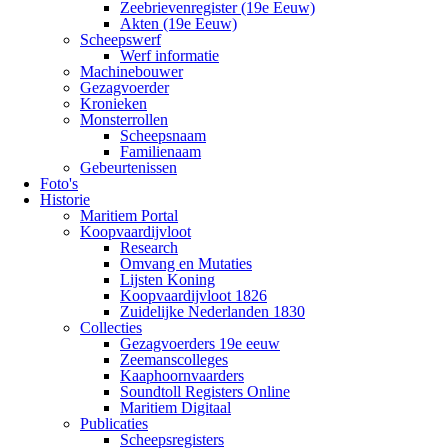
Zeebrievenregister (19e Eeuw)
Akten (19e Eeuw)
Scheepswerf
Werf informatie
Machinebouwer
Gezagvoerder
Kronieken
Monsterrollen
Scheepsnaam
Familienaam
Gebeurtenissen
Foto's
Historie
Maritiem Portal
Koopvaardijvloot
Research
Omvang en Mutaties
Lijsten Koning
Koopvaardijvloot 1826
Zuidelijke Nederlanden 1830
Collecties
Gezagvoerders 19e eeuw
Zeemanscolleges
Kaaphoornvaarders
Soundtoll Registers Online
Maritiem Digitaal
Publicaties
Scheepsregisters