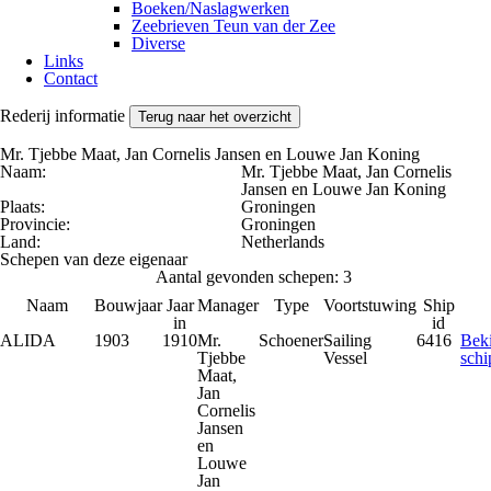
Boeken/Naslagwerken
Zeebrieven Teun van der Zee
Diverse
Links
Contact
Rederij informatie
Terug naar het overzicht
Mr. Tjebbe Maat, Jan Cornelis Jansen en Louwe Jan Koning
Naam:
Mr. Tjebbe Maat, Jan Cornelis
Jansen en Louwe Jan Koning
Plaats:
Groningen
Provincie:
Groningen
Land:
Netherlands
Schepen van deze eigenaar
Aantal gevonden schepen: 3
Naam
Bouwjaar
Jaar
Manager
Type
Voortstuwing
Ship
in
id
ALIDA
1903
1910
Mr.
Schoener
Sailing
6416
Beki
Tjebbe
Vessel
schi
Maat,
Jan
Cornelis
Jansen
en
Louwe
Jan