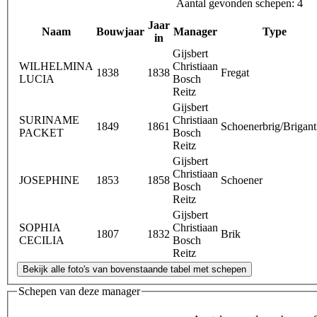
Aantal gevonden schepen: 4
Jaar
Naam
Bouwjaar
Manager
Type
in
Gijsbert
WILHELMINA
Christiaan
1838
1838
Fregat
LUCIA
Bosch
Reitz
Gijsbert
SURINAME
Christiaan
1849
1861
Schoenerbrig/Brigant
PACKET
Bosch
Reitz
Gijsbert
Christiaan
JOSEPHINE
1853
1858
Schoener
Bosch
Reitz
Gijsbert
SOPHIA
Christiaan
1807
1832
Brik
CECILIA
Bosch
Reitz
Schepen van deze manager