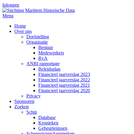
Inloggen
Menu
Home
Over ons
Doelstelling
Organisatie
Bestuur
Medewerkers
RvA
ANBI rapportage
Beleidsplan
Financieel jaarverslag 2023
Financieel jaarverslag 2022
Financieel jaarverslag 2021
Financieel jaarverslag 2020
Privacy
Sponsoren
Zoeken
Schip
Database
Kronieken
Gebeurtenissen
Scheepstypen/kenmerken