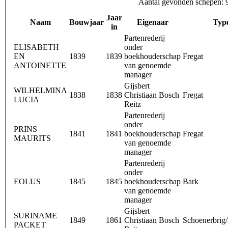
Aantal gevonden schepen: 
Jaar
Naam
Bouwjaar
Eigenaar
Typ
in
Partenrederij
ELISABETH
onder
EN
1839
1839
boekhouderschap
Fregat
ANTOINETTE
van genoemde
manager
Gijsbert
WILHELMINA
1838
1838
Christiaan Bosch
Fregat
LUCIA
Reitz
Partenrederij
onder
PRINS
1841
1841
boekhouderschap
Fregat
MAURITS
van genoemde
manager
Partenrederij
onder
EOLUS
1845
1845
boekhouderschap
Bark
van genoemde
manager
Gijsbert
SURINAME
1849
1861
Christiaan Bosch
Schoenerbrig/
PACKET