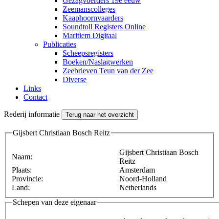
Gezagvoerders 19e eeuw
Zeemanscolleges
Kaaphoornvaarders
Soundtoll Registers Online
Maritiem Digitaal
Publicaties
Scheepsregisters
Boeken/Naslagwerken
Zeebrieven Teun van der Zee
Diverse
Links
Contact
Rederij informatie
Terug naar het overzicht
Gijsbert Christiaan Bosch Reitz
Gijsbert Christiaan Bosch
Naam:
Reitz
Plaats:
Amsterdam
Provincie:
Noord-Holland
Land:
Netherlands
Schepen van deze eigenaar