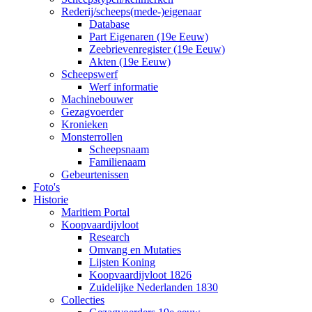
Rederij/scheeps(mede-)eigenaar
Database
Part Eigenaren (19e Eeuw)
Zeebrievenregister (19e Eeuw)
Akten (19e Eeuw)
Scheepswerf
Werf informatie
Machinebouwer
Gezagvoerder
Kronieken
Monsterrollen
Scheepsnaam
Familienaam
Gebeurtenissen
Foto's
Historie
Maritiem Portal
Koopvaardijvloot
Research
Omvang en Mutaties
Lijsten Koning
Koopvaardijvloot 1826
Zuidelijke Nederlanden 1830
Collecties