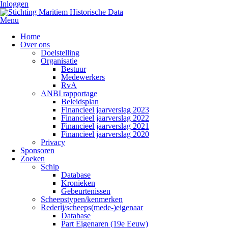
Inloggen
Menu
Home
Over ons
Doelstelling
Organisatie
Bestuur
Medewerkers
RvA
ANBI rapportage
Beleidsplan
Financieel jaarverslag 2023
Financieel jaarverslag 2022
Financieel jaarverslag 2021
Financieel jaarverslag 2020
Privacy
Sponsoren
Zoeken
Schip
Database
Kronieken
Gebeurtenissen
Scheepstypen/kenmerken
Rederij/scheeps(mede-)eigenaar
Database
Part Eigenaren (19e Eeuw)