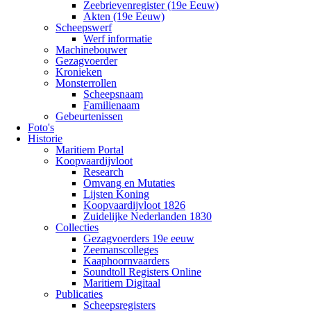
Zeebrievenregister (19e Eeuw)
Akten (19e Eeuw)
Scheepswerf
Werf informatie
Machinebouwer
Gezagvoerder
Kronieken
Monsterrollen
Scheepsnaam
Familienaam
Gebeurtenissen
Foto's
Historie
Maritiem Portal
Koopvaardijvloot
Research
Omvang en Mutaties
Lijsten Koning
Koopvaardijvloot 1826
Zuidelijke Nederlanden 1830
Collecties
Gezagvoerders 19e eeuw
Zeemanscolleges
Kaaphoornvaarders
Soundtoll Registers Online
Maritiem Digitaal
Publicaties
Scheepsregisters