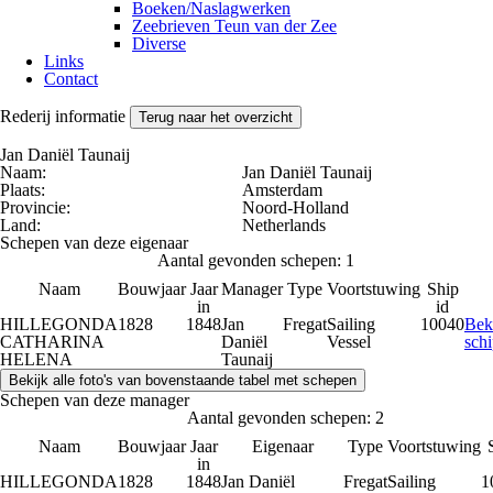
Boeken/Naslagwerken
Zeebrieven Teun van der Zee
Diverse
Links
Contact
Rederij informatie
Terug naar het overzicht
Jan Daniël Taunaij
Naam:
Jan Daniël Taunaij
Plaats:
Amsterdam
Provincie:
Noord-Holland
Land:
Netherlands
Schepen van deze eigenaar
Aantal gevonden schepen: 1
Naam
Bouwjaar
Jaar
Manager
Type
Voortstuwing
Ship
in
id
HILLEGONDA
1828
1848
Jan
Fregat
Sailing
10040
Bek
CATHARINA
Daniël
Vessel
sch
HELENA
Taunaij
Schepen van deze manager
Aantal gevonden schepen: 2
Naam
Bouwjaar
Jaar
Eigenaar
Type
Voortstuwing
in
HILLEGONDA
1828
1848
Jan Daniël
Fregat
Sailing
1