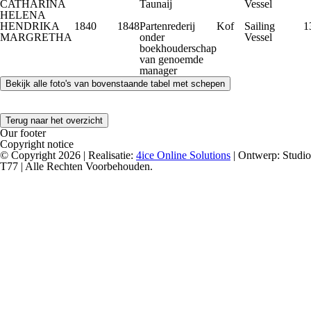
CATHARINA
Taunaij
Vessel
HELENA
HENDRIKA
1840
1848
Partenrederij
Kof
Sailing
1
MARGRETHA
onder
Vessel
boekhouderschap
van genoemde
manager
Terug naar het overzicht
Our footer
Copyright notice
© Copyright 2026 | Realisatie:
4ice Online Solutions
| Ontwerp: Studio
T77 | Alle Rechten Voorbehouden.