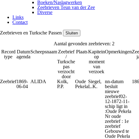
Boeken/Naslagwerken
Zeebrieven Teun van der Zee
Diverse
Links
Contact
Zeebrieven en Turksche Passen
Sluiten
Aantal gevonden zeebrieven: 2
Record
Datum
Scheepsnaam
Zeebrief
Plaats
Kapitein
Opmerkingen
Zee
type
agenda
/
op
j
Turksche
moment
pas
van
verzocht
verzoek
door
Zeebrief
1869-
ALIDA
Kolk,
Oude
Siegel,
nn-datum
18
06-04
P.P.
Pekela
L.K.
besluit
nieuwe
zeebrief02-
12-1872-11-
schip ligt in
:Oude Pekela
Nr oude
zeebrief : 1e
zeebrief
Gebouwd te
Oude Pekela