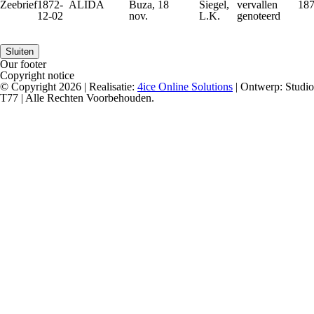
Zeebrief
1872-
ALIDA
Buza, 18
Siegel,
vervallen
18
12-02
nov.
L.K.
genoteerd
Sluiten
Our footer
Copyright notice
© Copyright 2026 | Realisatie:
4ice Online Solutions
| Ontwerp: Studio
T77 | Alle Rechten Voorbehouden.