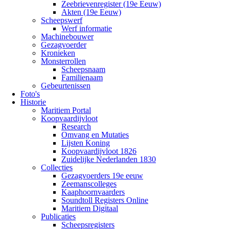
Zeebrievenregister (19e Eeuw)
Akten (19e Eeuw)
Scheepswerf
Werf informatie
Machinebouwer
Gezagvoerder
Kronieken
Monsterrollen
Scheepsnaam
Familienaam
Gebeurtenissen
Foto's
Historie
Maritiem Portal
Koopvaardijvloot
Research
Omvang en Mutaties
Lijsten Koning
Koopvaardijvloot 1826
Zuidelijke Nederlanden 1830
Collecties
Gezagvoerders 19e eeuw
Zeemanscolleges
Kaaphoornvaarders
Soundtoll Registers Online
Maritiem Digitaal
Publicaties
Scheepsregisters