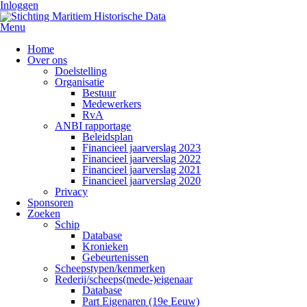
Inloggen
Menu
Home
Over ons
Doelstelling
Organisatie
Bestuur
Medewerkers
RvA
ANBI rapportage
Beleidsplan
Financieel jaarverslag 2023
Financieel jaarverslag 2022
Financieel jaarverslag 2021
Financieel jaarverslag 2020
Privacy
Sponsoren
Zoeken
Schip
Database
Kronieken
Gebeurtenissen
Scheepstypen/kenmerken
Rederij/scheeps(mede-)eigenaar
Database
Part Eigenaren (19e Eeuw)